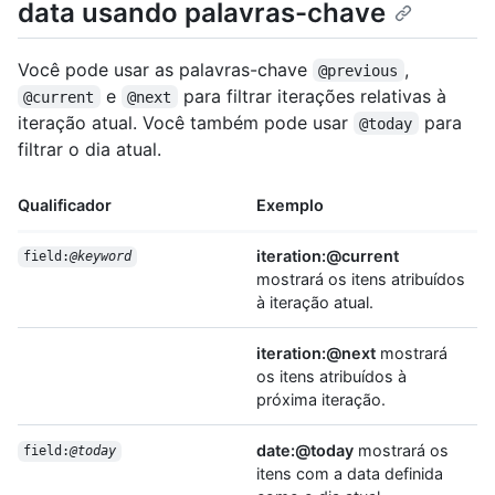
data usando palavras-chave
Você pode usar as palavras-chave
,
@previous
e
para filtrar iterações relativas à
@current
@next
iteração atual. Você também pode usar
para
@today
filtrar o dia atual.
Qualificador
Exemplo
iteration:@current
field:
@keyword
mostrará os itens atribuídos
à iteração atual.
iteration:@next
mostrará
os itens atribuídos à
próxima iteração.
date:@today
mostrará os
field:
@today
itens com a data definida