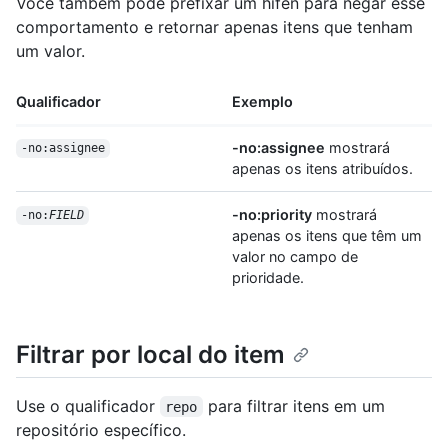
Você também pode prefixar um hífen para negar esse
comportamento e retornar apenas itens que tenham
um valor.
Qualificador
Exemplo
-no:assignee
mostrará
-no:assignee
apenas os itens atribuídos.
-no:priority
mostrará
-no:
FIELD
apenas os itens que têm um
valor no campo de
prioridade.
Filtrar por local do item
Use o qualificador
para filtrar itens em um
repo
repositório específico.