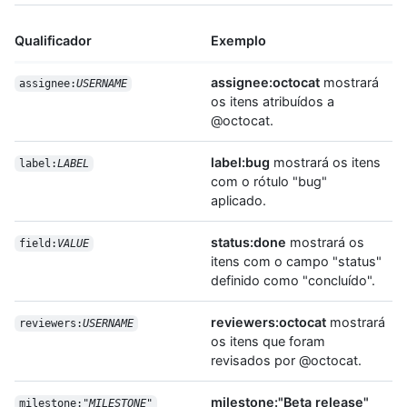
Qualificador
Exemplo
assignee:octocat
mostrará
assignee:
USERNAME
os itens atribuídos a
@octocat.
label:bug
mostrará os itens
label:
LABEL
com o rótulo "bug"
aplicado.
status:done
mostrará os
field:
VALUE
itens com o campo "status"
definido como "concluído".
reviewers:octocat
mostrará
reviewers:
USERNAME
os itens que foram
revisados por @octocat.
milestone:"Beta release"
milestone:"
MILESTONE
"