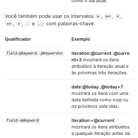
como o dia atual.
Você também pode usar os intervalos
,
,
,
>
>=
<
,
,
e
com palavras-chave.
<=
+
-
..
Qualificador
Exemplo
iteration:@current..@curre
field:
@keyword
..
@keyword
+
n
nt+3
mostrará os itens
atribuídos à iteração atual e
às próximas três iterações.
date:@today..@today+7
mostrará os itens com uma
data definida como hoje ou
os próximos sete dias.
iteration:<@current
field:<
@keyword
mostrará os itens atribuídos
a qualquer iteração antes da