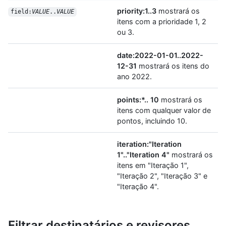
priority:1..3
mostrará os
field:
VALUE
..
VALUE
itens com a prioridade 1, 2
ou 3.
date:2022-01-01..2022-
12-31
mostrará os itens do
ano 2022.
points:*.. 10
mostrará os
itens com qualquer valor de
pontos, incluindo 10.
iteration:"Iteration
1".."Iteration 4"
mostrará os
itens em "Iteração 1",
"Iteração 2", "Iteração 3" e
"Iteração 4".
Filtrar destinatários e revisores