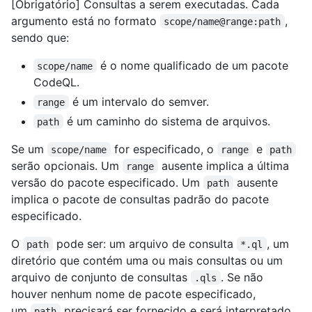
[Obrigatório] Consultas a serem executadas. Cada
argumento está no formato
,
scope/name@range:path
sendo que:
é o nome qualificado de um pacote
scope/name
CodeQL.
é um intervalo do semver.
range
é um caminho do sistema de arquivos.
path
Se um
for especificado, o
e
scope/name
range
path
serão opcionais. Um
ausente implica a última
range
versão do pacote especificado. Um
ausente
path
implica o pacote de consultas padrão do pacote
especificado.
O
pode ser: um arquivo de consulta
, um
path
*.ql
diretório que contém uma ou mais consultas ou um
arquivo de conjunto de consultas
. Se não
.qls
houver nenhum nome de pacote especificado,
um
precisará ser fornecido e será interpretado
path