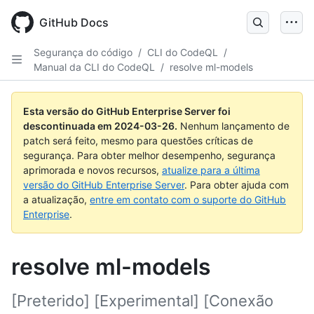
Skip
to
GitHub Docs
main
content
Segurança do código
/
CLI do CodeQL
/
Manual da CLI do CodeQL
/
resolve ml-models
Esta versão do GitHub Enterprise Server foi
descontinuada em
2024-03-26
.
Nenhum lançamento de
patch será feito, mesmo para questões críticas de
segurança. Para obter melhor desempenho, segurança
aprimorada e novos recursos,
atualize para a última
versão do GitHub Enterprise Server
. Para obter ajuda com
a atualização,
entre em contato com o suporte do GitHub
Enterprise
.
resolve ml-models
[Preterido] [Experimental] [Conexão