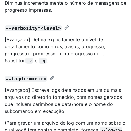
Diminua incrementalmente o número de mensagens de
progresso impressas.
--verbosity=<level>
[Avançado] Defina explicitamente o nível de
detalhamento como erros, avisos, progresso,
progresso+, progresso++ ou progresso+++.
Substitui
e
.
-v
-q
--logdir=<dir>
[Avançado] Escreva logs detalhados em um ou mais
arquivos no diretório fornecido, com nomes gerados
que incluem carimbos de data/hora e o nome do
subcomando em execução.
(Para gravar um arquivo de log com um nome sobre o
qual você tem controle completo, forneça
--log-to-