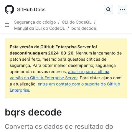
Skip
to
GitHub Docs
main
content
Segurança do código
/
CLI do CodeQL
/
Manual da CLI do CodeQL
/
bqrs decode
Esta versão do GitHub Enterprise Server foi
descontinuada em
2024-03-26
.
Nenhum lançamento de
patch será feito, mesmo para questões críticas de
segurança. Para obter melhor desempenho, segurança
aprimorada e novos recursos,
atualize para a última
versão do GitHub Enterprise Server
. Para obter ajuda com
a atualização,
entre em contato com o suporte do GitHub
Enterprise
.
bqrs decode
Converta os dados de resultado do