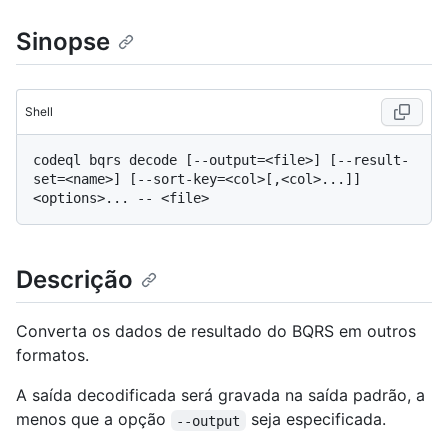
Sinopse
Shell
codeql bqrs decode [--output=<file>] [--result-
set=<name>] [--sort-key=<col>[,<col>...]] 
Descrição
Converta os dados de resultado do BQRS em outros
formatos.
A saída decodificada será gravada na saída padrão, a
menos que a opção
seja especificada.
--output