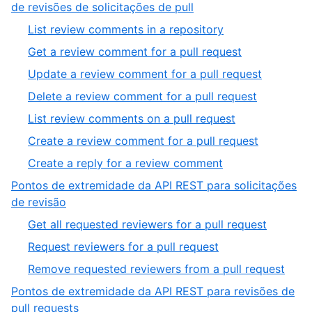
of
,
de revisões de solicitações de pull
9
2
,
List review comments in a repository
of
1
,
Get a review comment for a pull request
4
of
2
,
Update a review comment for a pull request
7
of
3
,
Delete a review comment for a pull request
7
of
4
,
List review comments on a pull request
7
of
5
,
Create a review comment for a pull request
7
of
6
,
Create a reply for a review comment
7
of
7
Pontos de extremidade da API REST para solicitações
7
of
,
de revisão
7
3
,
Get all requested reviewers for a pull request
of
1
,
Request reviewers for a pull request
4
of
2
,
Remove requested reviewers from a pull request
3
of
3
Pontos de extremidade da API REST para revisões de
3
of
,
pull requests