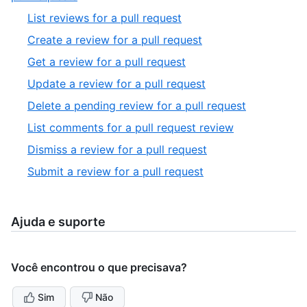
3
4
,
List reviews for a pull request
of
1
,
Create a review for a pull request
4
of
2
,
Get a review for a pull request
8
of
3
,
Update a review for a pull request
8
of
4
,
Delete a pending review for a pull request
8
of
5
,
List comments for a pull request review
8
of
6
,
Dismiss a review for a pull request
8
of
7
,
Submit a review for a pull request
8
of
8
8
of
8
Ajuda e suporte
Você encontrou o que precisava?
Sim
Não