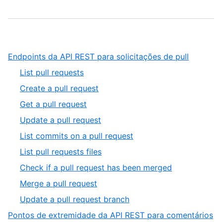
,
Endpoints da API REST para solicitações de pull
1
,
List pull requests
of
1
,
Create a pull request
4
of
2
,
Get a pull request
9
of
3
,
Update a pull request
9
of
4
,
List commits on a pull request
9
of
5
,
List pull requests files
9
of
6
,
Check if a pull request has been merged
9
of
7
,
Merge a pull request
9
of
8
,
Update a pull request branch
9
of
9
Pontos de extremidade da API REST para comentários
9