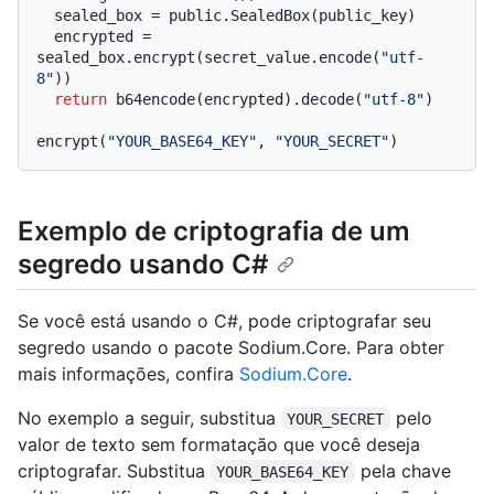
  sealed_box = public.SealedBox(public_key)

  encrypted = 
sealed_box.encrypt(secret_value.encode(
"utf-
8"
))

return
 b64encode(encrypted).decode(
"utf-8"
)

encrypt(
"YOUR_BASE64_KEY"
, 
"YOUR_SECRET"
Exemplo de criptografia de um
segredo usando C#
Se você está usando o C#, pode criptografar seu
segredo usando o pacote Sodium.Core. Para obter
mais informações, confira
Sodium.Core
.
No exemplo a seguir, substitua
pelo
YOUR_SECRET
valor de texto sem formatação que você deseja
criptografar. Substitua
pela chave
YOUR_BASE64_KEY