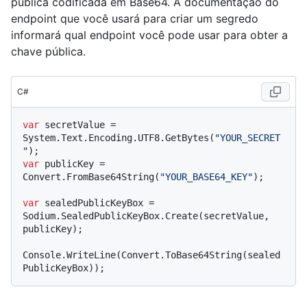
pública codificada em Base64. A documentação do
endpoint que você usará para criar um segredo
informará qual endpoint você pode usar para obter a
chave pública.
C#
var
 secretValue = 
System.Text.Encoding.UTF8.GetBytes(
"YOUR_SECRET
"
var
 publicKey = 
Convert.FromBase64String(
"YOUR_BASE64_KEY"
);

var
 sealedPublicKeyBox = 
Sodium.SealedPublicKeyBox.Create(secretValue, 
publicKey);

Console.WriteLine(Convert.ToBase64String(sealed