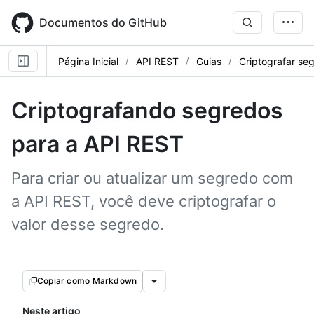
Skip
to
Documentos do GitHub
main
content
Página Inicial
API REST
Guias
Criptografar se
Criptografando segredos
para a API REST
Para criar ou atualizar um segredo com
a API REST, você deve criptografar o
valor desse segredo.
Copiar como Markdown
Neste artigo