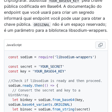
criptografar. Substitua
pela chave
YOUR_BASE64_KEY
pública codificada em Base64. A documentação do
endpoint que você usará para criar um segredo
informará qual endpoint você pode usar para obter a
chave pública.
não é um espaço reservado;
ORIGINAL
é um parâmetro para a biblioteca libsodium-wrappers.
JavaScript
const
 sodium = 
require
(
'libsodium-wrappers'
)

const
 secret = 
'YOUR_SECRET'
const
 key = 
'YOUR_BASE64_KEY'
//Check if libsodium is ready and then proceed.
sodium.
ready
.
then
(
() =>
 {

// Convert the secret and key to a 
Uint8Array.
let
 binkey = sodium.
from_base64
(key, 
sodium.
base64_variants
.
ORIGINAL
)

let
 binsec = sodium.
from_string
(secret)
