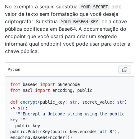
No exemplo a seguir, substitua
pelo
YOUR_SECRET
valor de texto sem formatação que você deseja
criptografar. Substitua
pela chave
YOUR_BASE64_KEY
pública codificada em Base64. A documentação do
endpoint que você usará para criar um segredo
informará qual endpoint você pode usar para obter a
chave pública.
Python
from
 base64 
import
from
 nacl 
import
 encoding, public

def
encrypt
(
public_key: 
str
, secret_value: 
str
) 
-> 
str
:

"""Encrypt a Unicode string using the public 
key."""
  public_key = 
public.PublicKey(public_key.encode(
"utf-8"
), 
encoding.Base64Encoder())
