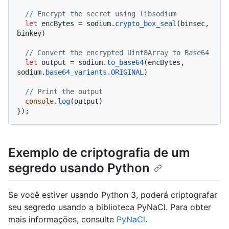
// Encrypt the secret using libsodium
let
 encBytes = sodium.
crypto_box_seal
(binsec, 
binkey)

// Convert the encrypted Uint8Array to Base64
let
 output = sodium.
to_base64
(encBytes, 
sodium.
base64_variants
.
ORIGINAL
)

// Print the output
console
.
log
(output)

Exemplo de criptografia de um
segredo usando Python
Se você estiver usando Python 3, poderá criptografar
seu segredo usando a biblioteca PyNaCl. Para obter
mais informações, consulte
PyNaCl
.