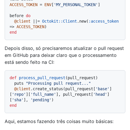
ACCESS_TOKEN
 = 
ENV
[
'MY_PERSONAL_TOKEN'
]

before 
do
@client
 |
|= 
Octokit::Client
.new(
:access_token
=> 
ACCESS_TOKEN
end
Depois disso, só precisaremos atualizar o pull request
em GitHub para deixar claro que o processamento
está sendo feito na CI:
def
process_pull_request
(
pull_request
)

  puts 
"Processing pull request..."
@client
.create_status(pull_request[
'base'
]
[
'repo'
][
'full_name'
], pull_request[
'head'
]
[
'sha'
], 
'pending'
end
Aqui, estamos fazendo três coisas muito básicas: