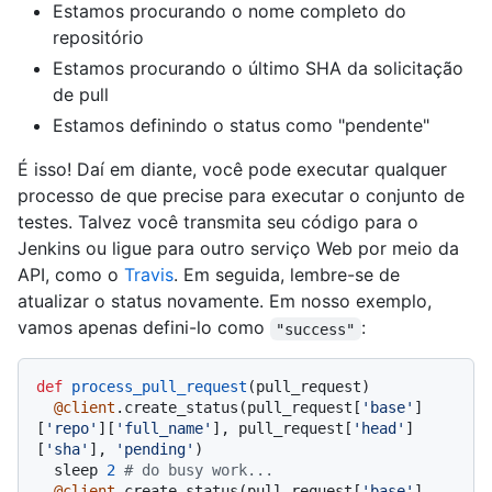
Estamos procurando o nome completo do
repositório
Estamos procurando o último SHA da solicitação
de pull
Estamos definindo o status como "pendente"
É isso! Daí em diante, você pode executar qualquer
processo de que precise para executar o conjunto de
testes. Talvez você transmita seu código para o
Jenkins ou ligue para outro serviço Web por meio da
API, como o
Travis
. Em seguida, lembre-se de
atualizar o status novamente. Em nosso exemplo,
vamos apenas defini-lo como
:
"success"
def
process_pull_request
(
pull_request
)

@client
.create_status(pull_request[
'base'
]
[
'repo'
][
'full_name'
], pull_request[
'head'
]
[
'sha'
], 
'pending'
)

  sleep 
2
# do busy work...
@client
.create_status(pull_request[
'base'
]