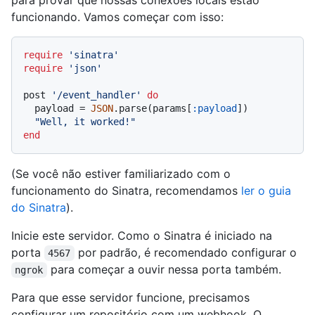
para provar que nossas conexões locais estão
funcionando. Vamos começar com isso:
require
'sinatra'
require
'json'
post 
'/event_handler'
do
  payload = 
JSON
.parse(params[
:payload
])

"Well, it worked!"
end
(Se você não estiver familiarizado com o
funcionamento do Sinatra, recomendamos
ler o guia
do Sinatra
).
Inicie este servidor. Como o Sinatra é iniciado na
porta
por padrão, é recomendado configurar o
4567
para começar a ouvir nessa porta também.
ngrok
Para que esse servidor funcione, precisamos
configurar um repositório com um webhook. O