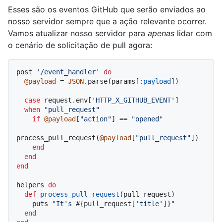
Esses são os eventos GitHub que serão enviados ao
nosso servidor sempre que a ação relevante ocorrer.
Vamos atualizar nosso servidor para
apenas
lidar com
o cenário de solicitação de pull agora:
post 
'/event_handler'
do
@payload
 = 
JSON
.parse(params[
:payload
])

case
 request.env[
'HTTP_X_GITHUB_EVENT'
]

when
"pull_request"
if
@payload
[
"action"
] == 
"opened"
process_pull_request(
@payload
[
"pull_request"
])

end
end
end
helpers 
do
def
process_pull_request
(
pull_request
)

    puts 
"It's 
#{pull_request[
'title'
]}
"
end