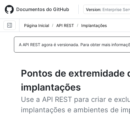
Skip
to
Documentos do GitHub
Version:
Enterprise Ser
main
content
Página Inicial
API REST
Implantações
A API REST agora é versionada.
Para obter mais informaçõ
Pontos de extremidade 
implantações
Use a API REST para criar e excl
implantações e ambientes de im