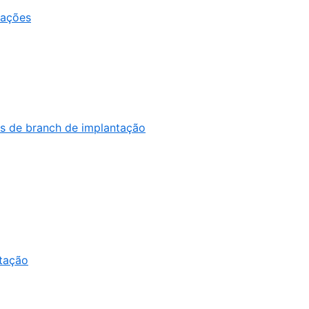
,
tações
1
of
5
,
as de branch de implantação
2
of
5
,
ntação
3
of