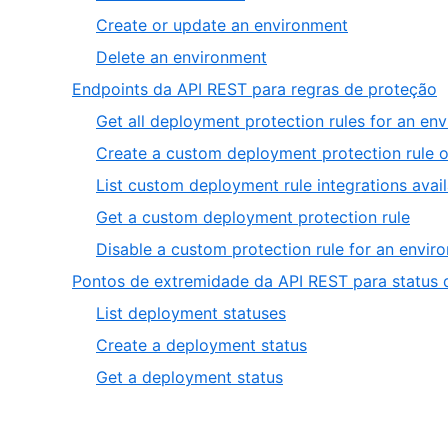
of
2
,
Create or update an environment
4
of
3
,
Delete an environment
4
of
4
,
Endpoints da API REST para regras de proteção
4
of
4
Get all deployment protection rules for an en
4
o
Create a custom deployment protection rule 
5
List custom deployment rule integrations avai
,
Get a custom deployment protection rule
4
Disable a custom protection rule for an envir
of
Pontos de extremidade da API REST para status 
5
,
List deployment statuses
1
,
Create a deployment status
of
2
,
Get a deployment status
3
of
3
3
of