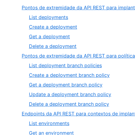
Pontos de extremidade da API REST para implan
,
List deployments
1
,
Create a deployment
of
2
,
Get a deployment
4
of
3
,
Delete a deployment
4
of
4
Pontos de extremidade da API REST para polític
4
of
,
List deployment branch policies
4
1
,
Create a deployment branch policy
of
2
,
Get a deployment branch policy
5
of
3
,
Update a deployment branch policy
5
of
4
,
Delete a deployment branch policy
5
of
5
Endpoints da API REST para contextos de impla
5
of
,
List environments
5
1
,
Get an environment