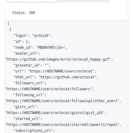
Status: 200
[

  {

    "login": "octocat",

    "id": 1,

    "node_id": "MDQ6VXNlcjE=",

    "avatar_url": 
"https://github.com/images/error/octocat_happy.gif",

    "gravatar_id": "",

    "url": "https://HOSTNAME/users/octocat",

    "html_url": "https://github.com/octocat",

    "followers_url": 
"https://HOSTNAME/users/octocat/followers",

    "following_url": 
"https://HOSTNAME/users/octocat/following{/other_user}",

    "gists_url": 
"https://HOSTNAME/users/octocat/gists{/gist_id}",

    "starred_url": 
"https://HOSTNAME/users/octocat/starred{/owner}{/repo}",

    "subscriptions_url": 