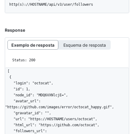
  http(s)://HOSTNAME/api/v3/user/followers
Response
Exemplo de resposta
Esquema de resposta
Status: 200
[

  {

    "login": "octocat",

    "id": 1,

    "node_id": "MDQ6VXNlcjE=",

    "avatar_url": 
"https://github.com/images/error/octocat_happy.gif",

    "gravatar_id": "",

    "url": "https://HOSTNAME/users/octocat",

    "html_url": "https://github.com/octocat",

    "followers_url": 