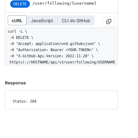
/user
/following
/{username}
DELETE
cURL
JavaScript
CLI do GitHub
curl -L \

  -X DELETE \

  -H "Accept: application/vnd.github+json" \

  -H "Authorization: Bearer <YOUR-TOKEN>" \

  -H "X-GitHub-Api-Version: 2022-11-28" \

  http(s)://HOSTNAME/api/v3/user/following/USERNAME
Response
Status: 204