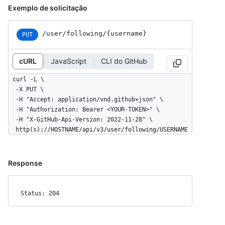
Exemplo de solicitação
/user
/following
/{username}
PUT
cURL
JavaScript
CLI do GitHub
curl -L \

  -X PUT \

  -H "Accept: application/vnd.github+json" \

  -H "Authorization: Bearer <YOUR-TOKEN>" \

  -H "X-GitHub-Api-Version: 2022-11-28" \

  http(s)://HOSTNAME/api/v3/user/following/USERNAME
Response
Status: 204