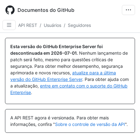
Skip
to
Documentos do GitHub
main
content
API REST
/
Usuários
/
Seguidores
Nome,
Nome,
Nome,
Nome,
Nome,
Nome,
Nome,
Nome,
Nome,
Nome,
Nome,
Nome,
Nome,
Nome,
Nome,
Nome,
Nome,
Nome,
Tipo,
Tipo,
Tipo,
Tipo,
Tipo,
Tipo,
Tipo,
Tipo,
Tipo,
Tipo,
Tipo,
Tipo,
Tipo,
Tipo,
Tipo,
Tipo,
Tipo,
Tipo,
Esta versão do GitHub Enterprise Server foi
Descrição
Descrição
Descrição
Descrição
Descrição
Descrição
Descrição
Descrição
Descrição
Descrição
Descrição
Descrição
Descrição
Descrição
Descrição
Descrição
Descrição
Descrição
descontinuada em
2026-07-01
.
Nenhum lançamento de
patch será feito, mesmo para questões críticas de
segurança. Para obter melhor desempenho, segurança
aprimorada e novos recursos,
atualize para a última
versão do GitHub Enterprise Server
. Para obter ajuda com
a atualização,
entre em contato com o suporte do GitHub
Enterprise
.
A API REST agora é versionada.
Para obter mais
informações, confira "
Sobre o controle de versão da API
".