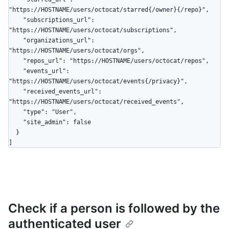
"https://HOSTNAME/users/octocat/starred{/owner}{/repo}",

    "subscriptions_url": 
"https://HOSTNAME/users/octocat/subscriptions",

    "organizations_url": 
"https://HOSTNAME/users/octocat/orgs",

    "repos_url": "https://HOSTNAME/users/octocat/repos",

    "events_url": 
"https://HOSTNAME/users/octocat/events{/privacy}",

    "received_events_url": 
"https://HOSTNAME/users/octocat/received_events",

    "type": "User",

    "site_admin": false

  }

]
Check if a person is followed by the
authenticated user