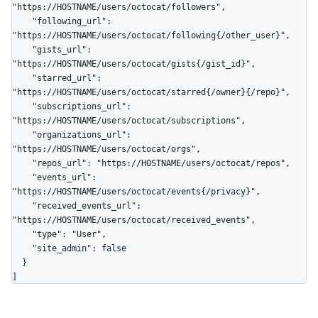
"https://HOSTNAME/users/octocat/followers",

    "following_url": 
"https://HOSTNAME/users/octocat/following{/other_user}",

    "gists_url": 
"https://HOSTNAME/users/octocat/gists{/gist_id}",

    "starred_url": 
"https://HOSTNAME/users/octocat/starred{/owner}{/repo}",

    "subscriptions_url": 
"https://HOSTNAME/users/octocat/subscriptions",

    "organizations_url": 
"https://HOSTNAME/users/octocat/orgs",

    "repos_url": "https://HOSTNAME/users/octocat/repos",

    "events_url": 
"https://HOSTNAME/users/octocat/events{/privacy}",

    "received_events_url": 
"https://HOSTNAME/users/octocat/received_events",

    "type": "User",

    "site_admin": false

  }

]