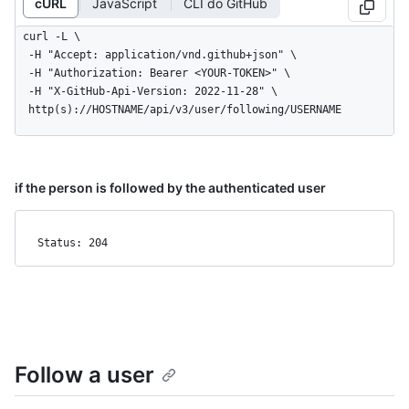
cURL
JavaScript
CLI do GitHub
curl -L \

  -H "Accept: application/vnd.github+json" \

  -H "Authorization: Bearer <YOUR-TOKEN>" \

  -H "X-GitHub-Api-Version: 2022-11-28" \

  http(s)://HOSTNAME/api/v3/user/following/USERNAME
if the person is followed by the authenticated user
Status: 204
Follow a user