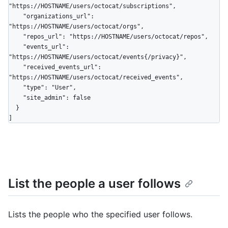
"https://HOSTNAME/users/octocat/subscriptions",

    "organizations_url": 
"https://HOSTNAME/users/octocat/orgs",

    "repos_url": "https://HOSTNAME/users/octocat/repos",

    "events_url": 
"https://HOSTNAME/users/octocat/events{/privacy}",

    "received_events_url": 
"https://HOSTNAME/users/octocat/received_events",

    "type": "User",

    "site_admin": false

  }

]
List the people a user follows
Lists the people who the specified user follows.