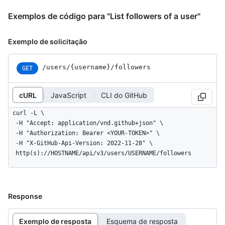
Exemplos de código para "List followers of a user"
Exemplo de solicitação
/users
/{username}
/followers
GET
cURL
JavaScript
CLI do GitHub
curl -L \

  -H "Accept: application/vnd.github+json" \

  -H "Authorization: Bearer <YOUR-TOKEN>" \

  -H "X-GitHub-Api-Version: 2022-11-28" \

  http(s)://HOSTNAME/api/v3/users/USERNAME/followers
Response
Exemplo de resposta
Esquema de resposta