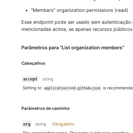
"Members" organization permissions (read)
Esse endpoint pode ser usado sem autenticação
mencionadas acima, se apenas recursos públicos 
Parâmetros para "List organization members"
Cabeçalhos
string
accept
Setting to
is recommende
application/vnd.github+json
Parâmetros de caminho
string
Obrigatório
org
The organization name. The name is not case sensitive.