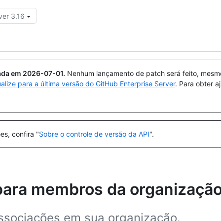
ver 3.16
Pesquisar ou perguntar
Copilot
uada em
2026-07-01
.
Nenhum lançamento de patch será feito, mesmo 
ualize para a última versão do GitHub Enterprise Server
. Para obter 
es, confira "
Sobre o controle de versão da API
".
para membros da organizaçã
associações em sua organização.