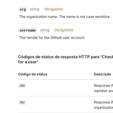
string
Obrigatório
org
The organization name. The name is not case sensitive.
string
Obrigatório
username
The handle for the GitHub user account.
Códigos de status de resposta HTTP para "Chec
for a user"
Código de status
Descrição
Response if
204
member and
Response if
302
organizati