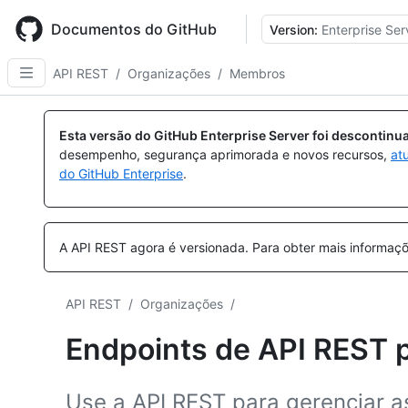
Skip
to
Documentos do GitHub
Version:
Enterprise Ser
main
content
API REST
/
Organizações
/
Membros
Nome,
Nome,
Nome,
Nome,
Nome,
Nome,
Nome,
Nome,
Nome,
Nome,
Nome,
Nome,
Nome,
Nome,
Nome,
Nome,
Nome,
Nome,
Nome,
Nome,
Nome,
Nome,
Nome,
Nome,
Nome,
Nome,
Nome,
Nome,
Nome,
Nome,
Tipo,
Tipo,
Tipo,
Tipo,
Tipo,
Tipo,
Tipo,
Tipo,
Tipo,
Tipo,
Tipo,
Tipo,
Tipo,
Tipo,
Tipo,
Tipo,
Tipo,
Tipo,
Tipo,
Tipo,
Tipo,
Tipo,
Tipo,
Tipo,
Tipo,
Tipo,
Tipo,
Tipo,
Tipo,
Tipo,
Esta versão do GitHub Enterprise Server foi descontin
Descrição
Descrição
Descrição
Descrição
Descrição
Descrição
Descrição
Descrição
Descrição
Descrição
Descrição
Descrição
Descrição
Descrição
Descrição
Descrição
Descrição
Descrição
Descrição
Descrição
Descrição
Descrição
Descrição
Descrição
Descrição
Descrição
Descrição
Descrição
Descrição
Descrição
desempenho, segurança aprimorada e novos recursos,
at
do GitHub Enterprise
.
A API REST agora é versionada.
Para obter mais informaçõ
API REST
/
Organizações
/
Endpoints de API REST 
Use a API REST para gerenciar 