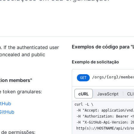
Exemplos de código para "
. If the authenticated user
concealed and public
Exemplo de solicitação
/orgs/{org}/membe
GET
ation members"
e token granulares
:
cURL
JavaScript
CLI
itHub
curl -L \

  -H "Accept: application/vnd.github+json" \

 GitHub
  -H "Authorization: Bearer <YOUR-TOKEN>" \

  -H "X-GitHub-Api-Version: 2022-11-28" \

  http(s)://HOSTNAME/api/v3/
s de permissões: