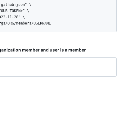
orgs/ORG/members/USERNAME
rganization member and user is a member