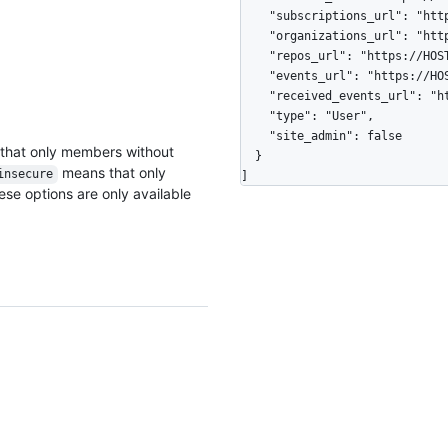
    "subscriptions_url": "https://HOSTNAME/users/octocat/subscriptions",

    "organizations_url": "https://HOSTNAME/users/octocat/orgs",

    "repos_url": "https://HOSTNAME/users/octocat/repos",

    "events_url": "https://HOSTNAME/users/octocat/events{/privacy}",

    "received_events_url": "https://HOSTNAME/users/octocat/received_events",

    "type": "User",

    "site_admin": false

hat only members without
  }

means that only
insecure
]
ese options are only available