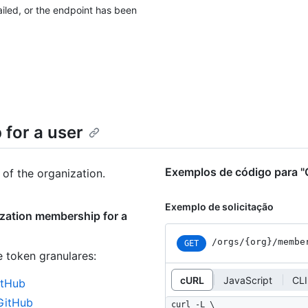
failed, or the endpoint has been
for a user
Exemplos de código para "
 of the organization.
Exemplo de solicitação
zation membership for a
/orgs
/{org}
/membe
GET
e token granulares
:
cURL
JavaScript
CLI
itHub
 GitHub
curl -L \
