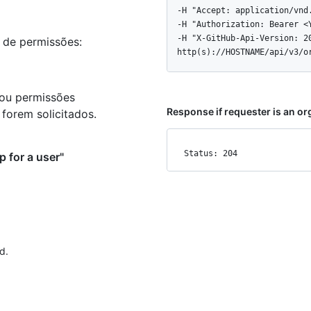
  -H "Accept: application/vnd.github+json" \

  -H "Authorization: Bearer <YOUR-TOKEN>" \

  -H "X-GitHub-Api-Version: 2022-11-28" \

s de permissões:
  http(s)://HOSTNAME/api/v3/
 ou permissões
Response if requester is an o
forem solicitados.
Status: 204
 for a user"
d.