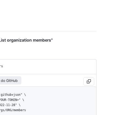
List organization members"
rs
 do GitHub
orgs/ORG/members