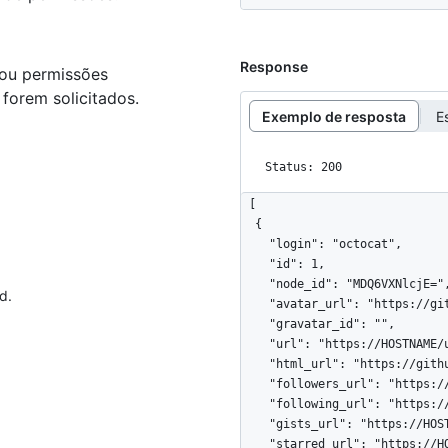
Response
 ou permissões
forem solicitados.
Exemplo de resposta
E
Status: 200
[

  {

    "login": "octocat",

    "id": 1,

    "node_id": "MDQ6VXNlcjE=",

d.
    "avatar_url": "https://github.com/images/error/octocat_happy.gif",

    "gravatar_id": "",

    "url": "https://HOSTNAME/users/octocat",

    "html_url": "https://github.com/octocat",

    "followers_url": "https://HOSTNAME/users/octocat/followers",

    "following_url": "https://HOSTNAME/users/octocat/following{/other_user}",

    "gists_url": "https://HOSTNAME/users/octocat/gists{/gist_id}",

    "starred_url": "https://HOSTNAME/users/octocat/starred{/owner}{/repo}",
