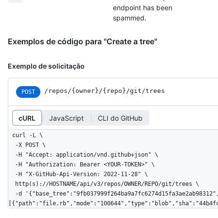
endpoint has been
spammed.
Exemplos de código para "Create a tree"
Exemplo de solicitação
/repos
/{owner}
/{repo}
/git
/trees
POST
cURL
JavaScript
CLI do GitHub
curl -L \

  -X POST \

  -H "Accept: application/vnd.github+json" \

  -H "Authorization: Bearer <YOUR-TOKEN>" \

  -H "X-GitHub-Api-Version: 2022-11-28" \

  http(s)://HOSTNAME/api/v3/repos/OWNER/REPO/git/trees \

  -d '{"base_tree":"9fb037999f264ba9a7fc6274d15fa3ae2ab98312","tree":
[{"path":"file.rb","mode":"100644","type":"blob","sha":"44b4f