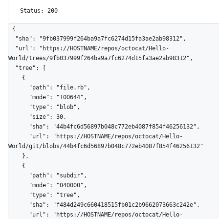
Status: 200
{

  "sha": "9fb037999f264ba9a7fc6274d15fa3ae2ab98312",

  "url": "https://HOSTNAME/repos/octocat/Hello-
World/trees/9fb037999f264ba9a7fc6274d15fa3ae2ab98312",

  "tree": [

    {

      "path": "file.rb",

      "mode": "100644",

      "type": "blob",

      "size": 30,

      "sha": "44b4fc6d56897b048c772eb4087f854f46256132",

      "url": "https://HOSTNAME/repos/octocat/Hello-
World/git/blobs/44b4fc6d56897b048c772eb4087f854f46256132"

    },

    {

      "path": "subdir",

      "mode": "040000",

      "type": "tree",

      "sha": "f484d249c660418515fb01c2b9662073663c242e",

      "url": "https://HOSTNAME/repos/octocat/Hello-