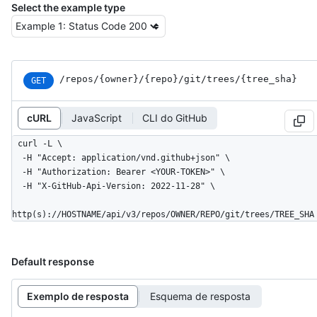
Select the example type
/repos
/{owner}
/{repo}
/git
/trees
/{tree_
sha}
GET
cURL
JavaScript
CLI do GitHub
curl -L \

  -H "Accept: application/vnd.github+json" \

  -H "Authorization: Bearer <YOUR-TOKEN>" \

  -H "X-GitHub-Api-Version: 2022-11-28" \

http(s)://HOSTNAME/api/v3/repos/OWNER/REPO/git/trees/TREE_SHA
Default response
Exemplo de resposta
Esquema de resposta