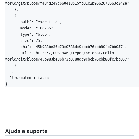
World/git/blobs/f484d249c660418515fb01c2b9662073663c242e"

    },

    {

      "path": "exec_file",

      "mode": "100755",

      "type": "blob",

      "size": 75,

      "sha": "45b983be36b73c0788dc9cbcb76cbb80fc7bb057",

      "url": "https://HOSTNAME/repos/octocat/Hello-
World/git/blobs/45b983be36b73c0788dc9cbcb76cbb80fc7bb057"

    }

  ],

  "truncated": false

}
Ajuda e suporte