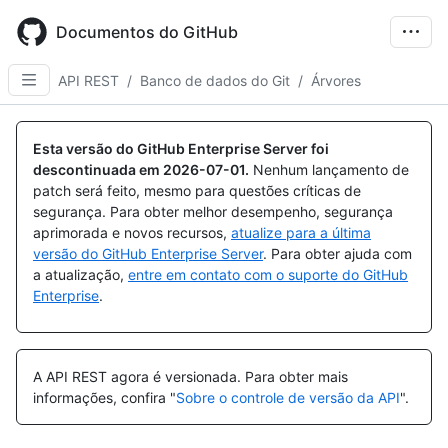
Skip
to
Documentos do GitHub
main
content
API REST
/
Banco de dados do Git
/
Árvores
Nome,
Nome,
Nome,
Nome,
Nome,
Nome,
Tipo,
Tipo,
Tipo,
Tipo,
Tipo,
Tipo,
Esta versão do GitHub Enterprise Server foi
Descrição
Descrição
Descrição
Descrição
Descrição
Descrição
descontinuada em
2026-07-01
.
Nenhum lançamento de
patch será feito, mesmo para questões críticas de
segurança. Para obter melhor desempenho, segurança
aprimorada e novos recursos,
atualize para a última
versão do GitHub Enterprise Server
. Para obter ajuda com
a atualização,
entre em contato com o suporte do GitHub
Enterprise
.
A API REST agora é versionada.
Para obter mais
informações, confira "
Sobre o controle de versão da API
".