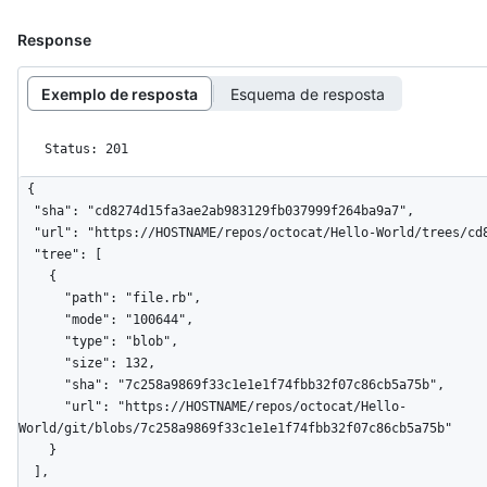
Response
Exemplo de resposta
Esquema de resposta
Status: 201
{

  "sha": "cd8274d15fa3ae2ab983129fb037999f264ba9a7",

  "url": "https://HOSTNAME/repos/octocat/Hello-World/trees/cd8274d15fa3ae2ab983129fb037999f264ba9a7",

  "tree": [

    {

      "path": "file.rb",

      "mode": "100644",

      "type": "blob",

      "size": 132,

      "sha": "7c258a9869f33c1e1e1f74fbb32f07c86cb5a75b",

      "url": "https://HOSTNAME/repos/octocat/Hello-
World/git/blobs/7c258a9869f33c1e1e1f74fbb32f07c86cb5a75b"

    }

  ],
