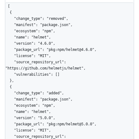
[

  {

    "change_type": "removed",

    "manifest": "package.json",

    "ecosystem": "npm",

    "name": "helmet",

    "version": "4.6.0",

    "package_url": "pkg:npm/helmet@4.6.0",

    "license": "MIT",

    "source_repository_url": 
"https://github.com/helmetjs/helmet",

    "vulnerabilities": []

  },

  {

    "change_type": "added",

    "manifest": "package.json",

    "ecosystem": "npm",

    "name": "helmet",

    "version": "5.0.0",

    "package_url": "pkg:npm/helmet@5.0.0",

    "license": "MIT",

    "source_repository_url": 