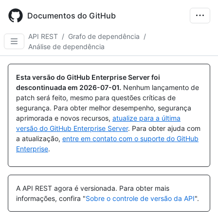
Skip
to
Documentos do GitHub
main
content
API REST
/
Grafo de dependência
/
Análise de dependência
Nome,
Nome,
Nome,
Tipo,
Tipo,
Tipo,
Esta versão do GitHub Enterprise Server foi
Descrição
Descrição
Descrição
descontinuada em
2026-07-01
.
Nenhum lançamento de
patch será feito, mesmo para questões críticas de
segurança. Para obter melhor desempenho, segurança
aprimorada e novos recursos,
atualize para a última
versão do GitHub Enterprise Server
. Para obter ajuda com
a atualização,
entre em contato com o suporte do GitHub
Enterprise
.
A API REST agora é versionada.
Para obter mais
informações, confira "
Sobre o controle de versão da API
".