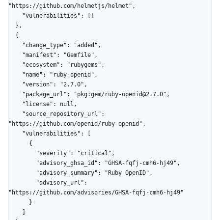
"https://github.com/helmetjs/helmet",

    "vulnerabilities": []

  },

  {

    "change_type": "added",

    "manifest": "Gemfile",

    "ecosystem": "rubygems",

    "name": "ruby-openid",

    "version": "2.7.0",

    "package_url": "pkg:gem/ruby-openid@2.7.0",

    "license": null,

    "source_repository_url": 
"https://github.com/openid/ruby-openid",

    "vulnerabilities": [

      {

        "severity": "critical",

        "advisory_ghsa_id": "GHSA-fqfj-cmh6-hj49",

        "advisory_summary": "Ruby OpenID",

        "advisory_url": 
"https://github.com/advisories/GHSA-fqfj-cmh6-hj49"

      }

    ]
