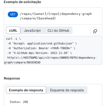
Exemplo de solicitação
/repos
/{owner}
/{repo}
/dependency-graph
GET
/compare
/{basehead}
cURL
JavaScript
CLI do GitHub
curl -L \

  -H "Accept: application/vnd.github+json" \

  -H "Authorization: Bearer <YOUR-TOKEN>" \

  -H "X-GitHub-Api-Version: 2022-11-28" \

  http(s)://HOSTNAME/api/v3/repos/OWNER/REPO/dependency-
graph/compare/BASEHEAD
Response
Exemplo de resposta
Esquema de resposta
Status: 200