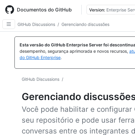
Skip
to
Documentos do GitHub
Version:
Enterprise Ser
main
content
GitHub Discussions
/
Gerenciando discussões
Esta versão do GitHub Enterprise Server foi descontin
desempenho, segurança aprimorada e novos recursos,
at
do GitHub Enterprise
.
GitHub Discussions
/
Gerenciando discussõe
Você pode habilitar e configurar
seu repositório e pode usar fer
conversas entre os integrantes