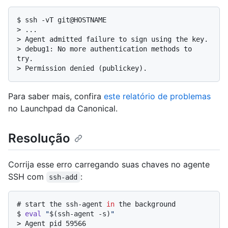
$ 
ssh -vT git@HOSTNAME
> 
...
> 
Agent admitted failure to sign using the key.
> 
debug1: No more authentication methods to 
try.
> 
Permission denied (publickey).
Para saber mais, confira
este relatório de problemas
no Launchpad da Canonical.
Resolução
Corrija esse erro carregando suas chaves no agente
SSH com
:
ssh-add
# 
start the ssh-agent 
in
 the background
$ 
eval
"
$(ssh-agent -s)
"
> 
Agent pid 59566