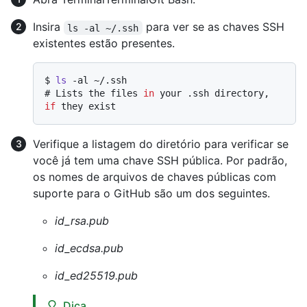
Insira
para ver se as chaves SSH
ls -al ~/.ssh
existentes estão presentes.
$ 
ls
 -al ~/.ssh
# 
Lists the files 
in
 your .ssh directory, 
if
 they exist
Verifique a listagem do diretório para verificar se
você já tem uma chave SSH pública. Por padrão,
os nomes de arquivos de chaves públicas com
suporte para o GitHub são um dos seguintes.
id_rsa.pub
id_ecdsa.pub
id_ed25519.pub
Dica