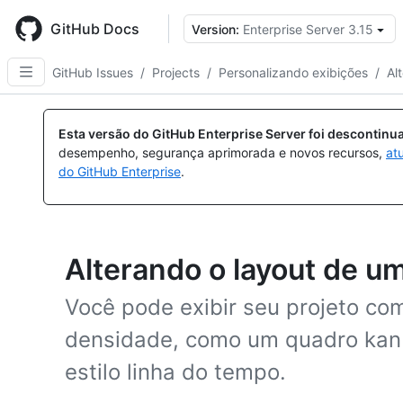
Skip
to
GitHub Docs
Version:
Enterprise Server 3.15
main
content
GitHub Issues
/
Projects
/
Personalizando exibições
/
Al
Esta versão do GitHub Enterprise Server foi descontin
desempenho, segurança aprimorada e novos recursos,
at
do GitHub Enterprise
.
Alterando o layout de u
Você pode exibir seu projeto co
densidade, como um quadro kan
estilo linha do tempo.