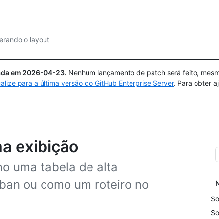
Pesquisar ou perguntar
Copilot
terando o layout
uada em
2026-04-23
.
Nenhum lançamento de patch será feito, mesmo
ualize para a última versão do GitHub Enterprise Server
. Para obter 
ma exibição
mo uma tabela de alta
ban ou como um roteiro no
N
So
So