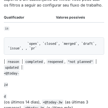
os filtros a seguir ao configurar seu fluxo de trabalho.
Qualificador
Valores possíveis
is
          `open`, `closed`, `merged`, `draft`, 
|
|
,
,
|
reason
completed
reopened
"not planned"
|
updated
(os últimos 14 dias),
(as últimas 3
<@today-
3
w
semanas),
(o último mês)