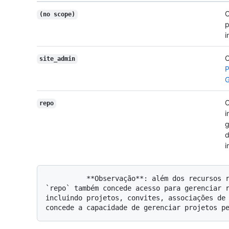
C
(no scope)
p
i
C
site_admin
P
G
C
repo
i
g
d
i
          **Observação**: além dos recursos relacionados ao repositório, o escopo do 
`repo` também concede acesso para gerenciar r
incluindo projetos, convites, associações de 