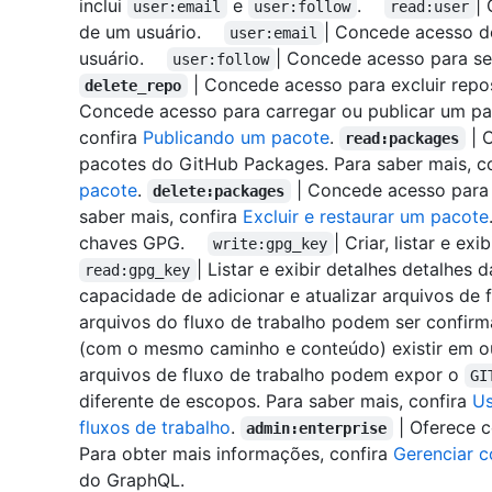
inclui
e
.
|
user:email
user:follow
read:user
de um usuário.
| Concede acesso d
user:email
usuário.
| Concede acesso para seg
user:follow
| Concede acesso para excluir repos
delete_repo
Concede acesso para carregar ou publicar um pa
confira
Publicando um pacote
.
| C
read:packages
pacotes do GitHub Packages. Para saber mais, c
pacote
.
| Concede acesso para 
delete:packages
saber mais, confira
Excluir e restaurar um pacote
chaves GPG.
| Criar, listar e 
write:gpg_key
| Listar e exibir detalhes detalhes
read:gpg_key
capacidade de adicionar e atualizar arquivos de 
arquivos do fluxo de trabalho podem ser confi
(com o mesmo caminho e conteúdo) existir em o
arquivos de fluxo de trabalho podem expor o
GI
diferente de escopos. Para saber mais, confira
Us
fluxos de trabalho
.
| Oferece c
admin:enterprise
Para obter mais informações, confira
Gerenciar c
do GraphQL.