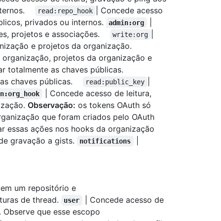
internos.
| Concede acesso
read:repo_hook
blicos, privados ou internos.
|
admin:org
pes, projetos e associações.
|
write:org
anização e projetos da organização.
 organização, projetos da organização e
ar totalmente as chaves públicas.
es das chaves públicas.
|
read:public_key
| Concede acesso de leitura,
in:org_hook
ização.
Observação:
os tokens OAuth só
rganização que foram criados pelo OAuth
zar essas ações nos hooks da organização
e gravação a gists.
|
notifications
em um repositório e
turas de thread.
| Concede acesso de
user
l. Observe que esse escopo