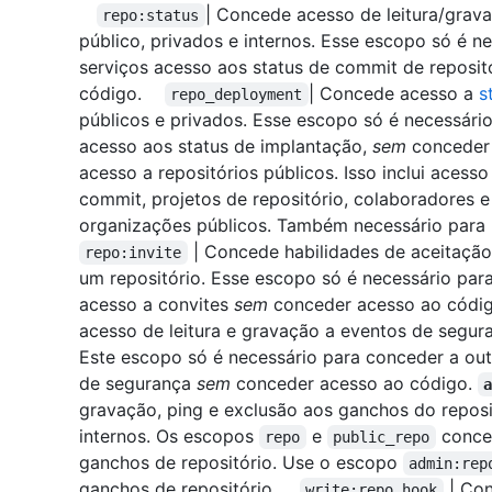
| Concede acesso de leitura/grav
repo:status
público, privados e internos. Esse escopo só é ne
serviços acesso aos status de commit de reposit
código.
| Concede acesso a
s
repo_deployment
públicos e privados. Esse escopo só é necessário
acesso aos status de implantação,
sem
conceder
acesso a repositórios públicos. Isso inclui acess
commit, projetos de repositório, colaboradores e
organizações públicos. Também necessário para
| Concede habilidades de aceitaçã
repo:invite
um repositório. Esse escopo só é necessário par
acesso a convites
sem
conceder acesso ao cód
acesso de leitura e gravação a eventos de segu
Este escopo só é necessário para conceder a out
de segurança
sem
conceder acesso ao código.
gravação, ping e exclusão aos ganchos do reposit
internos. Os escopos
e
conced
repo
public_repo
ganchos de repositório. Use o escopo
admin:rep
ganchos de repositório.
| Con
write:repo_hook