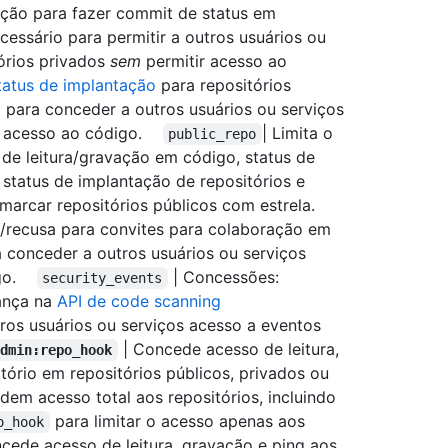
ação para fazer commit de status em
cessário para permitir a outros usuários ou
órios privados
sem
permitir acesso ao
tatus de implantação
para repositórios
 para conceder a outros usuários ou serviços
 acesso ao código.
| Limita o
public_repo
o de leitura/gravação em código, status de
 status de implantação de repositórios e
 marcar repositórios públicos com estrela.
o/recusa para convites para colaboração em
a conceder a outros usuários ou serviços
igo.
| Concessões:
security_events
rança na
API de code scanning
ros usuários ou serviços acesso a eventos
| Concede acesso de leitura,
admin:repo_hook
ório em repositórios públicos, privados ou
em acesso total aos repositórios, incluindo
para limitar o acesso apenas aos
o_hook
cede acesso de leitura, gravação e ping aos