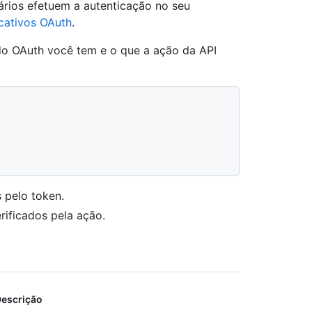
ários efetuem a autenticação no seu
icativos OAuth
.
do OAuth você tem e o que a ação da API
"
I
 pelo token.
rificados pela ação.
escrição