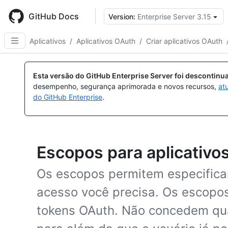
Skip
to
GitHub Docs
Version:
Enterprise Server 3.15
main
content
Aplicativos
/
Aplicativos OAuth
/
Criar aplicativos OAuth
Esta versão do GitHub Enterprise Server foi descontin
desempenho, segurança aprimorada e novos recursos,
at
do GitHub Enterprise
.
Escopos para aplicativo
Os escopos permitem especifica
acesso você precisa. Os escopo
tokens OAuth. Não concedem qua