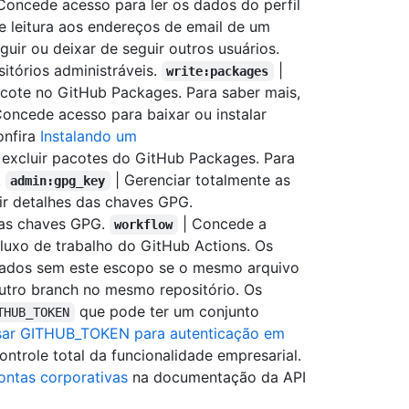
 Concede acesso para ler os dados do perfil
e leitura aos endereços de email de um
uir ou deixar de seguir outros usuários.
itórios administráveis.
|
write:packages
cote no GitHub Packages. Para saber mais,
oncede acesso para baixar ou instalar
onfira
Instalando um
excluir pacotes do GitHub Packages. Para
.
| Gerenciar totalmente as
admin:gpg_key
exibir detalhes das chaves GPG.
 das chaves GPG.
| Concede a
workflow
fluxo de trabalho do GitHub Actions. Os
rmados sem este escopo se o mesmo arquivo
utro branch no mesmo repositório. Os
que pode ter um conjunto
THUB_TOKEN
ar GITHUB_TOKEN para autenticação em
ontrole total da funcionalidade empresarial.
ontas corporativas
na documentação da API