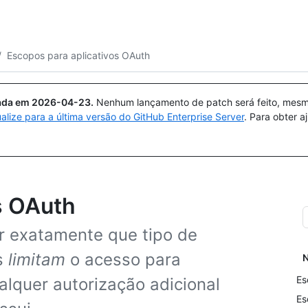
Pesquisar ou perguntar
Copilot
/
Escopos para aplicativos OAuth
uada em
2026-04-23
.
Nenhum lançamento de patch será feito, mesmo
ualize para a última versão do GitHub Enterprise Server
. Para obter 
s OAuth
r exatamente que tipo de
s
limitam
o acesso para
N
Es
lquer autorização adicional
Es