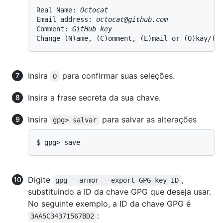
Real Name: 
Octocat
Email address: 
octocat@github.com
Comment: 
GitHub key
Change (N)ame, (C)omment, (E)mail or (O)kay/(Q
Insira
para confirmar suas seleções.
O
Insira a frase secreta da sua chave.
Insira
para salvar as alterações
gpg> salvar
$ gpg> save
Digite
,
gpg --armor --export GPG key ID
substituindo a ID da chave GPG que deseja usar.
No seguinte exemplo, a ID da chave GPG é
:
3AA5C34371567BD2