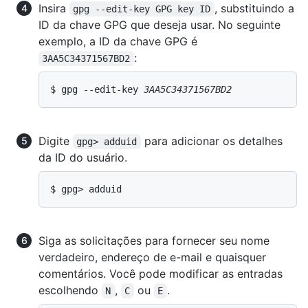
Insira
, substituindo a
gpg --edit-key GPG key ID
ID da chave GPG que deseja usar. No seguinte
exemplo, a ID da chave GPG é
:
3AA5C34371567BD2
$ gpg --edit-key 
3AA5C34371567BD2
Digite
para adicionar os detalhes
gpg> adduid
da ID do usuário.
$ gpg> adduid
Siga as solicitações para fornecer seu nome
verdadeiro, endereço de e-mail e quaisquer
comentários. Você pode modificar as entradas
escolhendo
,
ou
.
N
C
E