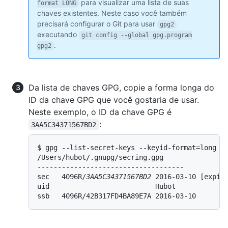
para visualizar uma lista de suas
format LONG
chaves existentes. Neste caso você também
precisará configurar o Git para usar
gpg2
executando
git config --global gpg.program
.
gpg2
Da lista de chaves GPG, copie a forma longa do
ID da chave GPG que você gostaria de usar.
Neste exemplo, o ID da chave GPG é
:
3AA5C34371567BD2
$ gpg --list-secret-keys --keyid-format=long

/Users/hubot/.gnupg/secring.gpg

------------------------------------

sec   4096R/
3AA5C34371567BD2
 2016-03-10 [expire
uid                          Hubot 
ssb   4096R/42B317FD4BA89E7A 2016-03-10