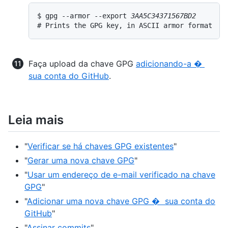
$ gpg --armor --export 
3AA5C34371567BD2
# Prints the GPG key, in ASCII armor format
Faça upload da chave GPG
adicionando-a �
sua conta do GitHub
.
Leia mais
"
Verificar se há chaves GPG existentes
"
"
Gerar uma nova chave GPG
"
"
Usar um endereço de e-mail verificado na chave
GPG
"
"
Adicionar uma nova chave GPG � sua conta do
GitHub
"
"
Assinar commits
"