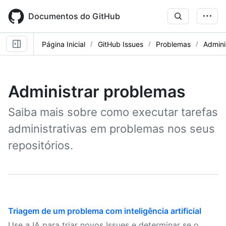
Skip
to
Documentos do GitHub
main
content
Página Inicial
GitHub Issues
Problemas
Admini
Administrar problemas
Saiba mais sobre como executar tarefas
administrativas em problemas nos seus
repositórios.
Triagem de um problema com inteligência artificial
Use a IA para triar novos Issues e determinar se o