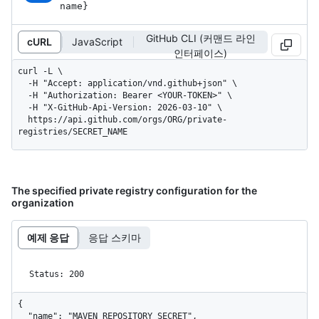
name}
GitHub CLI (커맨드 라인
cURL
JavaScript
인터페이스)
curl -L \

  -H "Accept: application/vnd.github+json" \

  -H "Authorization: Bearer <YOUR-TOKEN>" \

  -H "X-GitHub-Api-Version: 2026-03-10" \

  https://api.github.com/orgs/ORG/private-
registries/SECRET_NAME
The specified private registry configuration for the
organization
예제 응답
응답 스키마
Status: 200
{

  "name": "MAVEN_REPOSITORY_SECRET",
