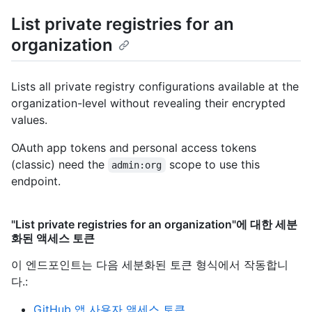
List private registries for an
organization
Lists all private registry configurations available at the
organization-level without revealing their encrypted
values.
OAuth app tokens and personal access tokens
(classic) need the
scope to use this
admin:org
endpoint.
"List private registries for an organization"에 대한 세분
화된 액세스 토큰
이 엔드포인트는 다음 세분화된 토큰 형식에서 작동합니
다.
:
GitHub 앱 사용자 액세스 토큰