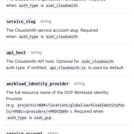
when
is
.
auth_type
oidc_cloudsmith
string
service_slug
The Cloudsmith service account slug. Required
when
is
.
auth_type
oidc_cloudsmith
string
api_host
The Cloudsmith API host. Optional for
oidc_cloudsmith
auth type. If omitted,
is used by default.
api.cloudsmith.io
string
workload_identity_provider
The full resource name of the GCP Workload Identity
Provider
(e.g.
projects/<NUM>/locations/global/workloadIdentityPoo
). Required when
ls/<POOL>/providers/<PROVIDER>
is
.
auth_type
oidc_gcp
string
service_account