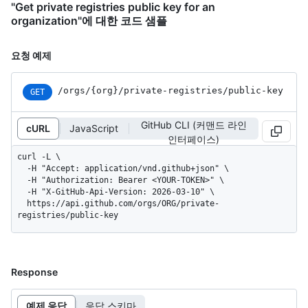
"Get private registries public key for an
organization"에 대한 코드 샘플
요청 예제
/orgs
/{org}
/private-registries
/public-key
GET
GitHub CLI (커맨드 라인
cURL
JavaScript
인터페이스)
curl -L \

  -H "Accept: application/vnd.github+json" \

  -H "Authorization: Bearer <YOUR-TOKEN>" \

  -H "X-GitHub-Api-Version: 2026-03-10" \

  https://api.github.com/orgs/ORG/private-
registries/public-key
Response
예제 응답
응답 스키마