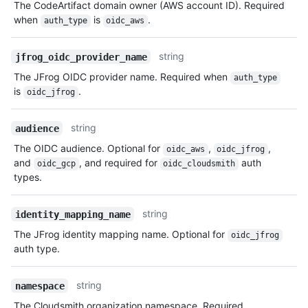
The CodeArtifact domain owner (AWS account ID). Required
when
is
.
auth_type
oidc_aws
string
jfrog_oidc_provider_name
The JFrog OIDC provider name. Required when
auth_type
is
.
oidc_jfrog
string
audience
The OIDC audience. Optional for
,
,
oidc_aws
oidc_jfrog
and
, and required for
auth
oidc_gcp
oidc_cloudsmith
types.
string
identity_mapping_name
The JFrog identity mapping name. Optional for
oidc_jfrog
auth type.
string
namespace
The Cloudsmith organization namespace. Required