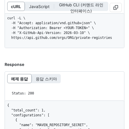
GitHub CLI (커맨드 라인
cURL
JavaScript
인터페이스)
curl -L \

  -H "Accept: application/vnd.github+json" \

  -H "Authorization: Bearer <YOUR-TOKEN>" \

  -H "X-GitHub-Api-Version: 2026-03-10" \

  https://api.github.com/orgs/ORG/private-registries
Response
예제 응답
응답 스키마
Status: 200
{

  "total_count": 1,

  "configurations": [

    {

      "name": "MAVEN_REPOSITORY_SECRET",
