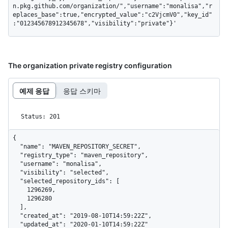
n.pkg.github.com/organization/","username":"monalisa","r
eplaces_base":true,"encrypted_value":"c2VjcmV0","key_id"
:"012345678912345678","visibility":"private"}'
The organization private registry configuration
예제 응답
응답 스키마
Status: 201
{

  "name": "MAVEN_REPOSITORY_SECRET",

  "registry_type": "maven_repository",

  "username": "monalisa",

  "visibility": "selected",

  "selected_repository_ids": [

    1296269,

    1296280

  ],

  "created_at": "2019-08-10T14:59:22Z",

  "updated_at": "2020-01-10T14:59:22Z"
