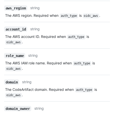
string
aws_region
The AWS region. Required when
is
.
auth_type
oidc_aws
string
account_id
The AWS account ID. Required when
is
auth_type
.
oidc_aws
string
role_name
The AWS IAM role name. Required when
is
auth_type
.
oidc_aws
string
domain
The CodeArtifact domain. Required when
is
auth_type
.
oidc_aws
string
domain_owner