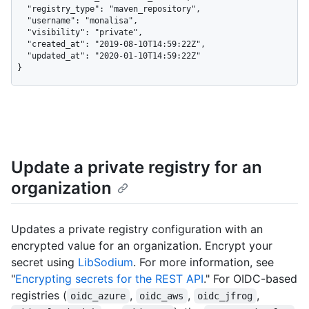
  "registry_type": "maven_repository",

  "username": "monalisa",

  "visibility": "private",

  "created_at": "2019-08-10T14:59:22Z",

  "updated_at": "2020-01-10T14:59:22Z"

}
Update a private registry for an
organization
Updates a private registry configuration with an
encrypted value for an organization. Encrypt your
secret using
LibSodium
. For more information, see
"
Encrypting secrets for the REST API
." For OIDC-based
registries (
,
,
,
oidc_azure
oidc_aws
oidc_jfrog