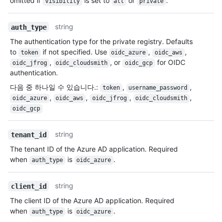
omitted if
is set to
or
.
visibility
all
private
string
auth_type
The authentication type for the private registry. Defaults
to
if not specified. Use
,
,
token
oidc_azure
oidc_aws
,
, or
for OIDC
oidc_jfrog
oidc_cloudsmith
oidc_gcp
authentication.
다음 중 하나일 수 있습니다.
:
,
,
token
username_password
,
,
,
,
oidc_azure
oidc_aws
oidc_jfrog
oidc_cloudsmith
oidc_gcp
string
tenant_id
The tenant ID of the Azure AD application. Required
when
is
.
auth_type
oidc_azure
string
client_id
The client ID of the Azure AD application. Required
when
is
.
auth_type
oidc_azure