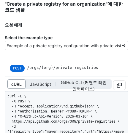
"Create a private registry for an organization"에 대한
코드 샘플
요청 예제
Select the example type
/orgs
/{org}
/private-registries
POST
GitHub CLI (커맨드 라인
cURL
JavaScript
인터페이스)
curl -L \

  -X POST \

  -H "Accept: application/vnd.github+json" \

  -H "Authorization: Bearer <YOUR-TOKEN>" \

  -H "X-GitHub-Api-Version: 2026-03-10" \

  https://api.github.com/orgs/ORG/private-registries \

  -d 
'{"registry_type":"maven_repository","url":"https://mave