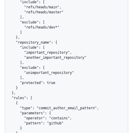
      "include": [

        "refs/heads/main",

        "refs/heads/master"

      ],

      "exclude": [

        "refs/heads/dev*"

      ]

    },

    "repository_name": {

      "include": [

        "important_repository",

        "another_important_repository"

      ],

      "exclude": [

        "unimportant_repository"

      ],

      "protected": true

    }

  },

  "rules": [

    {

      "type": "commit_author_email_pattern",

      "parameters": {

        "operator": "contains",

        "pattern": "github"

      }
