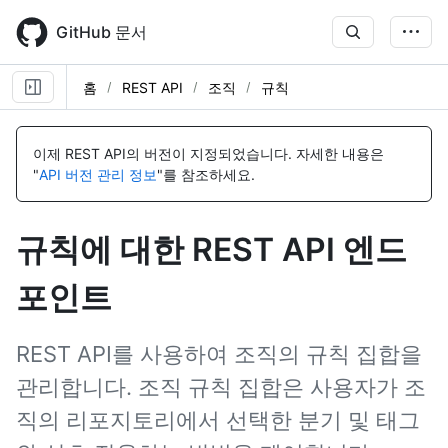
Skip
to
GitHub 문서
main
content
홈
REST API
조직
규칙
이
이
이
이
이
이
이
이
이
이
이
이
이
이
이
이
이
이
름,
름,
름,
름,
름,
름,
름,
름,
름,
름,
름,
름,
름,
름,
름,
름,
름,
름,
이제 REST API의 버전이 지정되었습니다.
자세한 내용은
유
유
유
유
유
유
유
유
유
유
유
유
유
유
유
유
유
유
"
API 버전 관리 정보
"를 참조하세요.
형,
형,
형,
형,
형,
형,
형,
형,
형,
형,
형,
형,
형,
형,
형,
형,
형,
형,
설
설
설
설
설
설
설
설
설
설
설
설
설
설
설
설
설
설
명
명
명
명
명
명
명
명
명
명
명
명
명
명
명
명
명
명
규칙에 대한 REST API 엔드
포인트
REST API를 사용하여 조직의 규칙 집합을
관리합니다. 조직 규칙 집합은 사용자가 조
직의 리포지토리에서 선택한 분기 및 태그