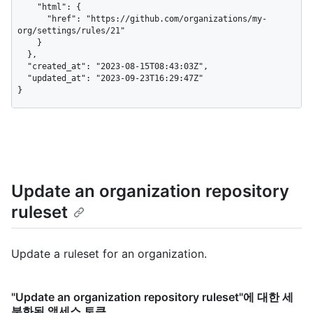
    "html": {

      "href": "https://github.com/organizations/my-
org/settings/rules/21"

    }

  },

  "created_at": "2023-08-15T08:43:03Z",

  "updated_at": "2023-09-23T16:29:47Z"

}
Update an organization repository
ruleset
Update a ruleset for an organization.
"Update an organization repository ruleset"에 대한 세
분화된 액세스 토큰