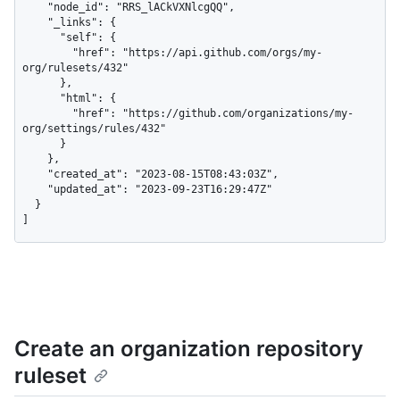
    "node_id": "RRS_lACkVXNlcgQQ",

    "_links": {

      "self": {

        "href": "https://api.github.com/orgs/my-
org/rulesets/432"

      },

      "html": {

        "href": "https://github.com/organizations/my-
org/settings/rules/432"

      }

    },

    "created_at": "2023-08-15T08:43:03Z",

    "updated_at": "2023-09-23T16:29:47Z"

  }

]
Create an organization repository
ruleset