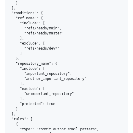
    }

  ],

  "conditions": {

    "ref_name": {

      "include": [

        "refs/heads/main",

        "refs/heads/master"

      ],

      "exclude": [

        "refs/heads/dev*"

      ]

    },

    "repository_name": {

      "include": [

        "important_repository",

        "another_important_repository"

      ],

      "exclude": [

        "unimportant_repository"

      ],

      "protected": true

    }

  },

  "rules": [

    {

      "type": "commit_author_email_pattern",
