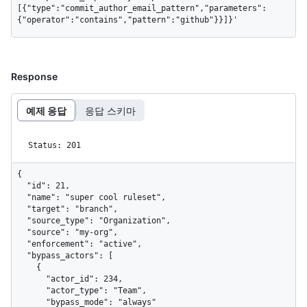
[{"type":"commit_author_email_pattern","parameters":
{"operator":"contains","pattern":"github"}}]}'
Response
예제 응답
응답 스키마
Status: 201
{

  "id": 21,

  "name": "super cool ruleset",

  "target": "branch",

  "source_type": "Organization",

  "source": "my-org",

  "enforcement": "active",

  "bypass_actors": [

    {

      "actor_id": 234,

      "actor_type": "Team",

      "bypass_mode": "always"
