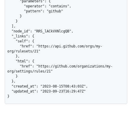
      "parameters": {

        "operator": "contains",

        "pattern": "github"

      }

    }

  ],

  "node_id": "RRS_lACkVXNlcgQB",

  "_links": {

    "self": {

      "href": "https://api.github.com/orgs/my-
org/rulesets/21"

    },

    "html": {

      "href": "https://github.com/organizations/my-
org/settings/rules/21"

    }

  },

  "created_at": "2023-08-15T08:43:03Z",

  "updated_at": "2023-09-23T16:29:47Z"

}