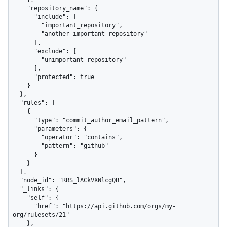
    "repository_name": {

      "include": [

        "important_repository",

        "another_important_repository"

      ],

      "exclude": [

        "unimportant_repository"

      ],

      "protected": true

    }

  },

  "rules": [

    {

      "type": "commit_author_email_pattern",

      "parameters": {

        "operator": "contains",

        "pattern": "github"

      }

    }

  ],

  "node_id": "RRS_lACkVXNlcgQB",

  "_links": {

    "self": {

      "href": "https://api.github.com/orgs/my-
org/rulesets/21"

    },
