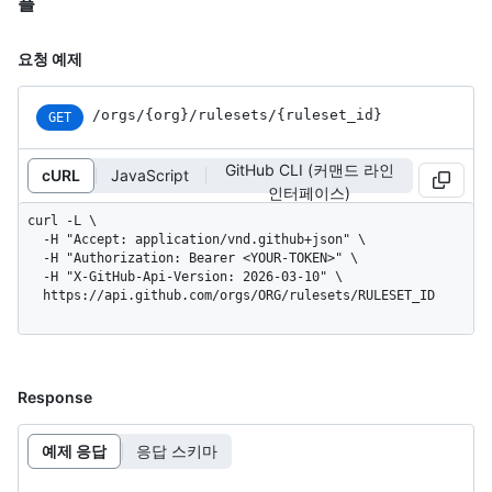
플
요청 예제
/orgs
/{org}
/rulesets
/{ruleset_
id}
GET
GitHub CLI (커맨드 라인
cURL
JavaScript
인터페이스)
curl -L \

  -H "Accept: application/vnd.github+json" \

  -H "Authorization: Bearer <YOUR-TOKEN>" \

  -H "X-GitHub-Api-Version: 2026-03-10" \

  https://api.github.com/orgs/ORG/rulesets/RULESET_ID
Response
예제 응답
응답 스키마