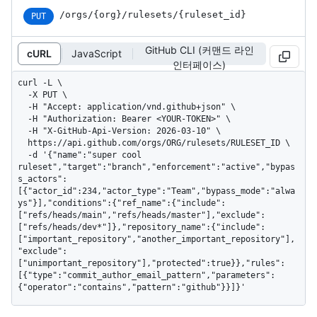
/orgs
/{org}
/rulesets
/{ruleset_
id}
PUT
GitHub CLI (커맨드 라인
cURL
JavaScript
인터페이스)
curl -L \

  -X PUT \

  -H "Accept: application/vnd.github+json" \

  -H "Authorization: Bearer <YOUR-TOKEN>" \

  -H "X-GitHub-Api-Version: 2026-03-10" \

  https://api.github.com/orgs/ORG/rulesets/RULESET_ID \

  -d '{"name":"super cool 
ruleset","target":"branch","enforcement":"active","bypas
s_actors":
[{"actor_id":234,"actor_type":"Team","bypass_mode":"alwa
ys"}],"conditions":{"ref_name":{"include":
["refs/heads/main","refs/heads/master"],"exclude":
["refs/heads/dev*"]},"repository_name":{"include":
["important_repository","another_important_repository"],
"exclude":
["unimportant_repository"],"protected":true}},"rules":
[{"type":"commit_author_email_pattern","parameters":
{"operator":"contains","pattern":"github"}}]}'