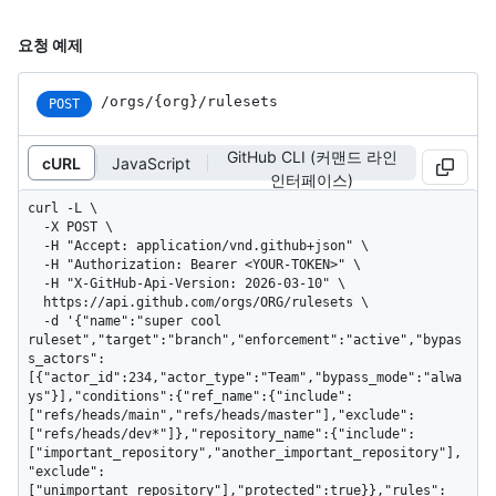
요청 예제
/orgs/{org}/rulesets
POST
GitHub CLI (커맨드 라인
cURL
JavaScript
인터페이스)
curl -L \

  -X POST \

  -H "Accept: application/vnd.github+json" \

  -H "Authorization: Bearer <YOUR-TOKEN>" \

  -H "X-GitHub-Api-Version: 2026-03-10" \

  https://api.github.com/orgs/ORG/rulesets \

  -d '{"name":"super cool 
ruleset","target":"branch","enforcement":"active","bypas
s_actors":
[{"actor_id":234,"actor_type":"Team","bypass_mode":"alwa
ys"}],"conditions":{"ref_name":{"include":
["refs/heads/main","refs/heads/master"],"exclude":
["refs/heads/dev*"]},"repository_name":{"include":
["important_repository","another_important_repository"],
"exclude":
["unimportant_repository"],"protected":true}},"rules":