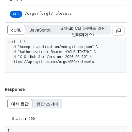
/orgs/{org}/rulesets
GET
GitHub CLI (커맨드 라인
cURL
JavaScript
인터페이스)
curl -L \

  -H "Accept: application/vnd.github+json" \

  -H "Authorization: Bearer <YOUR-TOKEN>" \

  -H "X-GitHub-Api-Version: 2026-03-10" \

  https://api.github.com/orgs/ORG/rulesets
Response
예제 응답
응답 스키마
Status: 200
[
