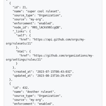
  {

    "id": 21,

    "name": "super cool ruleset",

    "source_type": "Organization",

    "source": "my-org",

    "enforcement": "enabled",

    "node_id": "RRS_lACkVXNlcgQB",

    "_links": {

      "self": {

        "href": "https://api.github.com/orgs/my-
org/rulesets/21"

      },

      "html": {

        "href": "https://github.com/organizations/my-
org/settings/rules/21"

      }

    },

    "created_at": "2023-07-15T08:43:03Z",

    "updated_at": "2023-08-23T16:29:47Z"

  },

  {

    "id": 432,

    "name": "Another ruleset",

    "source_type": "Organization",

    "source": "my-org",

    "enforcement": "enabled",
