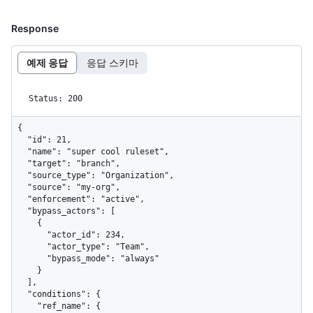
Response
예제 응답
응답 스키마
Status: 200
{

  "id": 21,

  "name": "super cool ruleset",

  "target": "branch",

  "source_type": "Organization",

  "source": "my-org",

  "enforcement": "active",

  "bypass_actors": [

    {

      "actor_id": 234,

      "actor_type": "Team",

      "bypass_mode": "always"

    }

  ],

  "conditions": {

    "ref_name": {
