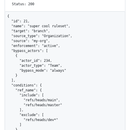
Status: 200
{

  "id": 21,

  "name": "super cool ruleset",

  "target": "branch",

  "source_type": "Organization",

  "source": "my-org",

  "enforcement": "active",

  "bypass_actors": [

    {

      "actor_id": 234,

      "actor_type": "Team",

      "bypass_mode": "always"

    }

  ],

  "conditions": {

    "ref_name": {

      "include": [

        "refs/heads/main",

        "refs/heads/master"

      ],

      "exclude": [

        "refs/heads/dev*"

      ]

    },
