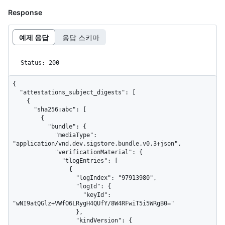
Response
예제 응답
응답 스키마
Status: 200
{
  "attestations_subject_digests": [
    {
      "sha256:abc": [
        {
          "bundle": {
            "mediaType": "application/vnd.dev.sigstore.bundle.v0.3+json",
            "verificationMaterial": {
              "tlogEntries": [
                {
                  "logIndex": "97913980",
                  "logId": {
                    "keyId": "wNI9atQGlz+VWfO6LRygH4QUfY/8W4RFwiT5i5WRgB0="
                  },
                  "kindVersion": {
                    "kind": "dsse",
                    "version": "0.0.1"
                  },
                  "integratedTime": "1716998992",
                  "inclusionPromise": {
                    "signedEntryTimestamp": "MEYCIQCeEsQAy+qXtULkh52wbnHrkt2R2JQ05P9STK/xmdpQ2AIhANiG5Gw6cQiMnwvUz1+9UKtG/vlC8dduq07wsFOViwSL"
                  },
                  "inclusionProof": {
                    "logIndex": "93750549",
                    "rootHash": "KgKiXoOl8rM5d4y6Xlbm2QLftvj/FYvTs6z7dJlNO60=",
                    "treeSize": "93750551",
                    "hashes": [
                      "8LI21mzwxnUSo0fuZeFsUrz2ujZ4QAL+oGeTG+5toZg=",
                      "nCb369rcIytNhGwWoqBv+eV49X3ZKpo/HJGKm9V+dck=",
                      "hnNQ9mUdSwYCfdV21pd87NucrdRRNZATowlaRR1hJ4A=",
                      "MBhhK33vlD4Tq/JKgAaXUI4VjmosWKe6+7RNpQ2ncNM=",
                      "XKWUE3stvGV1OHsIGiCGfn047Ok6uD4mFkh7BaicaEc=",
                      "Tgve40VPFfuei+0nhupdGpfPPR+hPpZjxgTiDT8WNoY=",
                      "wV+S/7tLtYGzkLaSb6UDqexNyhMvumHK/RpTNvEZuLU=",
                      "uwaWufty6sn6XqO1Tb9M3Vz6sBKPu0HT36mStxJNd7s=",
                      "jUfeMOXQP0XF1JAnCEETVbfRKMUwCzrVUzYi8vnDMVs=",
                      "xQKjzJAwwdlQG/YUYBKPXxbCmhMYKo1wnv+6vDuKWhQ=",
                      "cX3Agx+hP66t1ZLbX/yHbfjU46/3m/VAmWyG/fhxAVc=",
                      "sjohk/3DQIfXTgf/5XpwtdF7yNbrf8YykOMHr1CyBYQ=",
                      "98enzMaC+x5oCMvIZQA5z8vu2apDMCFvE/935NfuPw8="
                    ],
                    "checkpoint": {
                      "envelope": "rekor.sigstore.dev - 2605736670972794746\\n93750551\\nKgKiXoOl8rM5d4y6Xlbm2QLftvj/FYvTs6z7dJlNO60=\\n\\n— rekor.sigstore.dev wNI9ajBEAiBkLzdjY8A9HReU7rmtjwZ+JpSuYtEr9SmvSwUIW7FBjgIgKo+vhkW3tqc+gc8fw9gza3xLoncA8a+MTaJYCaLGA9c=\\n"
                    }
                  },
                  "canonicalizedBody": "eyJhcGlWZXJzaW9uIjoiMC4wLjEiLCJraW5kIjoiZHNzZSIsInNwZWMiOnsiZW52ZWxvcGVIYXNoIjp7ImFsZ29yaXRobSI6InNoYTI1NiIsInZhbHVlIjoiM2I1YzkwNDk5MGFiYzE4NjI1ZWE3Njg4MzE1OGEwZmI4MTEwMjM4MGJkNjQwZjI5OWJlMzYwZWVkOTMxNjYwYiJ9LCJwYXlsb2FkSGFzaCI6eyJhbGdvcml0aG0iOiJzaGEyNTYiLCJ2YWx1ZSI6IjM4ZGNlZDJjMzE1MGU2OTQxMDViYjZiNDNjYjY3NzBiZTYzZDdhNGM4NjNiMTc2YTkwMmU1MGQ5ZTAyN2ZiMjMifSwic2lnbmF0dXJlcyI6W3sic2lnbmF0dXJlIjoiTUVRQ0lFR0lHQW03Z1pWTExwc3JQY2puZEVqaXVjdEUyL2M5K2o5S0d2YXp6M3JsQWlBZDZPMTZUNWhrelJNM0liUlB6bSt4VDQwbU5RWnhlZmQ3bGFEUDZ4MlhMUT09IiwidmVyaWZpZXIiOiJMUzB0TFMxQ1JVZEpUaUJEUlZKVVNVWkpRMEZVUlMwdExTMHRDazFKU1VkcVZFTkRRbWhUWjBGM1NVSkJaMGxWVjFsNGNVdHpjazFUTTFOMmJEVkphalZQUkdaQ1owMUtUeTlKZDBObldVbExiMXBKZW1vd1JVRjNUWGNLVG5wRlZrMUNUVWRCTVZWRlEyaE5UV015Ykc1ak0xSjJZMjFWZFZwSFZqSk5ValIzU0VGWlJGWlJVVVJGZUZaNllWZGtlbVJIT1hsYVV6RndZbTVTYkFwamJURnNXa2RzYUdSSFZYZElhR05PVFdwUmQwNVVTVFZOVkZsM1QxUlZlVmRvWTA1TmFsRjNUbFJKTlUxVVdYaFBWRlY1VjJwQlFVMUdhM2RGZDFsSUNrdHZXa2w2YWpCRFFWRlpTVXR2V2tsNmFqQkVRVkZqUkZGblFVVmtiV2RvVGs1M00yNVZMMHQxWlZGbmMzQkhTRmMzWjJnNVdFeEVMMWRrU1RoWlRVSUtLekJ3TUZZMGJ6RnJTRzgyWTAweGMwUktaM0pEWjFCUlZYcDRjSFZaZFc4cmVIZFFTSGxzTDJ0RWVXWXpSVXhxYTJGUFEwSlVUWGRuWjFWMlRVRTBSd3BCTVZWa1JIZEZRaTkzVVVWQmQwbElaMFJCVkVKblRsWklVMVZGUkVSQlMwSm5aM0pDWjBWR1FsRmpSRUY2UVdSQ1owNVdTRkUwUlVablVWVnhaa05RQ25aWVMwRjJVelJEWkdoUk1taGlXbGRLVTA5RmRsWnZkMGgzV1VSV1VqQnFRa0puZDBadlFWVXpPVkJ3ZWpGWmEwVmFZalZ4VG1wd1MwWlhhWGhwTkZrS1drUTRkMWRuV1VSV1VqQlNRVkZJTDBKR1FYZFViMXBOWVVoU01HTklUVFpNZVRsdVlWaFNiMlJYU1hWWk1qbDBUREpPYzJGVE9XcGlSMnQyVEcxa2NBcGtSMmd4V1drNU0ySXpTbkphYlhoMlpETk5kbHBIVm5kaVJ6azFZbGRXZFdSRE5UVmlWM2hCWTIxV2JXTjVPVzlhVjBaclkzazVNR051Vm5WaGVrRTFDa0puYjNKQ1owVkZRVmxQTDAxQlJVSkNRM1J2WkVoU2QyTjZiM1pNTTFKMllUSldkVXh0Um1wa1IyeDJZbTVOZFZveWJEQmhTRlpwWkZoT2JHTnRUbllLWW01U2JHSnVVWFZaTWpsMFRVSTRSME5wYzBkQlVWRkNaemM0ZDBGUlNVVkZXR1IyWTIxMGJXSkhPVE5ZTWxKd1l6TkNhR1JIVG05TlJGbEhRMmx6UndwQlVWRkNaemM0ZDBGUlRVVkxSMXBvV2xkWmVWcEhVbXRQUkVacFRVUmplazVxWXpCUFJGRjRUVEpGTTFsNldUQk9iVTVyVFVkS2JWbDZTVEpaZWtGM0NsbFVRWGRIUVZsTFMzZFpRa0pCUjBSMmVrRkNRa0ZSUzFKSFZuZGlSemsxWWxkV2RXUkVRVlpDWjI5eVFtZEZSVUZaVHk5TlFVVkdRa0ZrYW1KSGEzWUtXVEo0Y0UxQ05FZERhWE5IUVZGUlFtYzNPSGRCVVZsRlJVaEtiRnB1VFhaaFIxWm9Xa2hOZG1SSVNqRmliWE4zVDNkWlMwdDNXVUpDUVVkRWRucEJRZ3BEUVZGMFJFTjBiMlJJVW5kamVtOTJURE5TZG1FeVZuVk1iVVpxWkVkc2RtSnVUWFZhTW13d1lVaFdhV1JZVG14amJVNTJZbTVTYkdKdVVYVlpNamwwQ2sxR2QwZERhWE5IUVZGUlFtYzNPSGRCVVd0RlZHZDRUV0ZJVWpCalNFMDJUSGs1Ym1GWVVtOWtWMGwxV1RJNWRFd3lUbk5oVXpscVlrZHJka3h0WkhBS1pFZG9NVmxwT1ROaU0wcHlXbTE0ZG1RelRYWmFSMVozWWtjNU5XSlhWblZrUXpVMVlsZDRRV050Vm0xamVUbHZXbGRHYTJONU9UQmpibFoxWVhwQk5BcENaMjl5UW1kRlJVRlpUeTlOUVVWTFFrTnZUVXRIV21oYVYxbDVXa2RTYTA5RVJtbE5SR042VG1wak1FOUVVWGhOTWtVeldYcFpNRTV0VG10TlIwcHRDbGw2U1RKWmVrRjNXVlJCZDBoUldVdExkMWxDUWtGSFJIWjZRVUpEZDFGUVJFRXhibUZZVW05a1YwbDBZVWM1ZW1SSFZtdE5RMjlIUTJselIwRlJVVUlLWnpjNGQwRlJkMFZJUVhkaFlVaFNNR05JVFRaTWVUbHVZVmhTYjJSWFNYVlpNamwwVERKT2MyRlRPV3BpUjJ0M1QwRlpTMHQzV1VKQ1FVZEVkbnBCUWdwRVVWRnhSRU5vYlZsWFZtMU5iVkpyV2tSbmVGbHFRVE5OZWxrelRrUm5NRTFVVG1oT01rMHlUa1JhYWxwRVFtbGFiVTE1VG0xTmQwMUhSWGROUTBGSENrTnBjMGRCVVZGQ1p6YzRkMEZSTkVWRlozZFJZMjFXYldONU9XOWFWMFpyWTNrNU1HTnVWblZoZWtGYVFtZHZja0puUlVWQldVOHZUVUZGVUVKQmMwMEtRMVJKZUUxcVdYaE5la0V3VDFSQmJVSm5iM0pDWjBWRlFWbFBMMDFCUlZGQ1FtZE5SbTFvTUdSSVFucFBhVGgyV2pKc01HRklWbWxNYlU1MllsTTVhZ3BpUjJ0M1IwRlpTMHQzV1VKQ1FVZEVkbnBCUWtWUlVVdEVRV2N4VDFSamQwNUVZM2hOVkVKalFtZHZja0puUlVWQldVOHZUVUZGVTBKRk5FMVVSMmd3Q21SSVFucFBhVGgyV2pKc01HRklWbWxNYlU1MllsTTVhbUpIYTNaWk1uaHdUSGsxYm1GWVVtOWtWMGwyWkRJNWVXRXlXbk5pTTJSNlRESlNiR05IZUhZS1pWY3hiR0p1VVhWbFZ6RnpVVWhLYkZwdVRYWmhSMVpvV2toTmRtUklTakZpYlhOM1QwRlpTMHQzV1VKQ1FVZEVkbnBCUWtWM1VYRkVRMmh0V1ZkV2JRcE5iVkpyV2tSbmVGbHFRVE5OZWxrelRrUm5NRTFVVG1oT01rMHlUa1JhYWxwRVFtbGFiVTE1VG0xTmQwMUhSWGROUTBWSFEybHpSMEZSVVVKbk56aDNDa0ZTVVVWRmQzZFNaREk1ZVdFeVduTmlNMlJtV2tkc2VtTkhSakJaTW1kM1ZGRlpTMHQzV1VKQ1FVZEVkbnBCUWtaUlVTOUVSREZ2WkVoU2QyTjZiM1lLVERKa2NHUkhhREZaYVRWcVlqSXdkbGt5ZUhCTU1rNXpZVk01YUZrelVuQmlNalY2VEROS01XSnVUWFpQVkVrMFQxUkJNMDVVWXpGTmFUbG9aRWhTYkFwaVdFSXdZM2s0ZUUxQ1dVZERhWE5IUVZGUlFtYzNPSGRCVWxsRlEwRjNSMk5JVm1saVIyeHFUVWxIVEVKbmIzSkNaMFZGUVdSYU5VRm5VVU5DU0RCRkNtVjNRalZCU0dOQk0xUXdkMkZ6WWtoRlZFcHFSMUkwWTIxWFl6TkJjVXBMV0hKcVpWQkxNeTlvTkhCNVowTTRjRGR2TkVGQlFVZFFlRkl4ZW1KblFVRUtRa0ZOUVZORVFrZEJhVVZCS3pobmJGRkplRTlCYUZoQ1FVOVRObE1yT0ZweGQwcGpaSGQzVTNJdlZGZHBhSE16WkV4eFZrRjJiME5KVVVSaWVUbG9NUXBKWTNWRVJYSXJlbk5YYVV3NFVIYzFRMU5VZEd0c2RFbzBNakZ6UlRneFZuWjFOa0Z3VkVGTFFtZG5jV2hyYWs5UVVWRkVRWGRPYmtGRVFtdEJha0VyQ2tSSU4xQXJhR2cwVmtoWFprTlhXSFJ5UzFSdlFrdDFZa0pyUzNCbVYwTlpVWGhxV0UweWRsWXZibEJ4WWxwR1dVOVdXazlpWlRaQlRuSm5lV1J2V1VNS1RVWlZUV0l6ZUhwelJrNVJXWFp6UlZsUGFUSkxibkoyUmpCMFoyOXdiVmhIVm05NmJsb3JjUzh5UVVsRVZ6bEdNVVUzV1RaWk1EWXhaVzkxUVZsa1NBcFhkejA5Q2kwdExTMHRSVTVFSUVORlVsUkpSa2xEUVZSRkxTMHRMUzBLIn1dfX0="
                }
              ],
              "timestampVerificationData": {},
              "certificate": {
                "rawBytes": "MIIGjTCCBhSgAwIBAgIUWYxqKsrMS3Svl5Ij5ODfBgMJO/IwCgYIKoZIzj0EAwMwNzEVMBMGA1UEChMMc2lnc3RvcmUuZGV2MR4wHAYDVQQDExVzaWdzdG9yZS1pbnRlcm1lZGlhdGUwHhcNMjQwNTI5MTYwOTUyWhcNMjQwNTI5MTYxOTUyWjAAMFkwEwYHKoZIzj0CAQYIKoZIzj0DAQcDQgAEdmghNNw3nU/KueQgspGHW7gh9XLD/WdI8YMB+0p0V4o1kHo6cM1sDJgrCgPQUzxpuYuo+xwPHyl/kDyf3ELjkaOCBTMwggUvMA4GA1UdDwEB/wQEAwIHgDATBgNVHSUEDDAKBggrBgEFBQcDAzAdBgNVHQ4EFgQUqfCPvXKAvS4CdhQ2hbZWJSOEvVowHwYDVR0jBBgwFoAU39Ppz1YkEZb5qNjpKFWixi4YZD8wWgYDVR0RAQH/BFAwToZMaHR0cHM6Ly9naXRodWIuY29tL2NsaS9jbGkvLmdpdGh1Yi93b3JrZmxvd3MvZGVwbG95bWVudC55bWxAcmVmcy9oZWFkcy90cnVuazA5BgorBgEEAYO/MAEBBCtodHRwczovL3Rva2VuLmFjdGlvbnMuZ2l0aHVidXNlcmNvbnRlbnQuY29tMB8GCisGAQQBg78wAQIEEXdvcmtmbG93X2Rpc3BhdGNoMDYGCisGAQQBg78wAQMEKGZhZWYyZGRkODFiMDczNjc0ODQxM2E3YzY0NmNkMGJmYzI2YzAwYTAwGAYKKwYBBAGDvzABBAQKRGVwbG95bWVudDAVBgorBgEEAYO/MAEFBAdjbGkvY2xpMB4GCisGAQQBg78wAQYEEHJlZnMvaGVhZHMvdHJ1bmswOwYKKwYBBAGDvzABCAQtDCtodHRwczovL3Rva2VuLmFjdGlvbnMuZ2l0aHVidXNlcmNvbnRlbnQuY29tMFwGCisGAQQBg78wAQkETgxMaHR0cHM6Ly9naXRodWIuY29tL2NsaS9jbGkvLmdpdGh1Yi93b3JrZmxvd3MvZGVwbG95bWVudC55bWxAcmVmcy9oZWFkcy90cnVuazA4BgorBgEEAYO/MAEKBCoMKGZhZWYyZGRkODFiMDczNjc0ODQxM2E3YzY0NmNkMGJmYzI2YzAwYTAwHQYKKwYBBAGDvzABCwQPDA1naXRodWItaG9zdGVkMCoGCisGAQQBg78wAQwEHAwaaHR0cHM6Ly9naXRodWIuY29tL2NsaS9jbGkwOAYKKwYBBAGDvzABDQQqDChmYWVmMmRkZDgxYjA3MzY3NDg0MTNhN2M2NDZjZDBiZmMyNmMwMGEwMCAGCisGAQQBg78wAQ4EEgwQcmVmcy9oZWFkcy90cnVuazAZBgorBgEEAYO/MAEPBAsMCTIxMjYxMzA0OTAmBgorBgEEAYO/MAEQBBgMFmh0dHBzOi8vZ2l0aHViLmNvbS9jbGkwGAYKKwYBBAGDvzABEQQKDAg1OTcwNDcxMTBcBgorBgEEAYO/MAESBE4MTGh0dHBzOi8vZ2l0aHViLmNvbS9jbGkvY2xpLy5naXRodWIvd29ya2Zsb3dzL2RlcGxveW1lbnQueW1sQHJlZnMvaGVhZHMvdHJ1bmswOAYKKwYBBAGDvzABEwQqDChmYWVmMmRkZDgxYjA3MzY3NDg0MTNhN2M2NDZjZDBiZmMyNmMwMGEwMCEGCisGAQQBg78wARQEEwwRd29ya2Zsb3dfZGlzcGF0Y2gwTQYKKwYBBAGDvzABFQQ/DD1odHRwczovL2dpdGh1Yi5jb20vY2xpL2NsaS9hY3Rpb25zL3J1bnMvOTI4OTA3NTc1Mi9hdHRlbXB0cy8xMBYGCisGAQQBg78wARYECAwGcHVibGljMIGLBgorBgEEAdZ5AgQCBH0EewB5AHcA3T0wasbHETJjGR4cmWc3AqJKXrjePK3/h4pygC8p7o4AAAGPxR1zbgAABAMASDBGAiEA+8glQIxOAhXBAOS6S+8ZqwJcdwwSr/TWihs3dLqVAvoCIQDby9h1IcuDEr+zsWiL8Pw5CSTtkltJ421sE81Vvu6ApTAKBggqhkjOPQQDAwNnADBkAjA+DH7P+hh4VHWfCWXtrKToBKubBkKpfWCYQxjXM2vV/nPqbZFYOVZObe6ANrgydoYCMFUMb3xzsFNQYvsEYOi2KnrvF0tgopmXGVoznZ+q/2AIDW9F1E7Y6Y061eouAYdHWw=="
              }
            },
            "dsseEnvelope": {
              "payload": "eyJfdHlwZSI6Imh0dHBzOi8vaW4tdG90by5pby9TdGF0ZW1lbnQvdjEiLCJzdWJqZWN0IjpbeyJuYW1lIjoiZ2hfMi41MC4wX3dpbmRvd3NfYXJtNjQuemlwIiwiZGlnZXN0Ijp7InNoYTI1NiI6IjhhYWQxMjBiNDE2Mzg2YjQyNjllZjYyYzhmZGViY2FkMzFhNzA4NDcyOTc4MTdhMTQ5ZGFmOTI3ZWRjODU1NDgifX1dLCJwcmVkaWNhdGVUeXBlIjoiaHR0cHM6Ly9zbHNhLmRldi9wcm92ZW5hbmNlL3YxIiwicHJlZGljYXRlIjp7ImJ1aWxkRGVmaW5pdGlvbiI6eyJidWlsZFR5cGUiOiJodHRwczovL3Nsc2EtZnJhbWV3b3JrLmdpdGh1Yi5pby9naXRodWItYWN0aW9ucy1idWlsZHR5cGVzL3dvcmtmbG93L