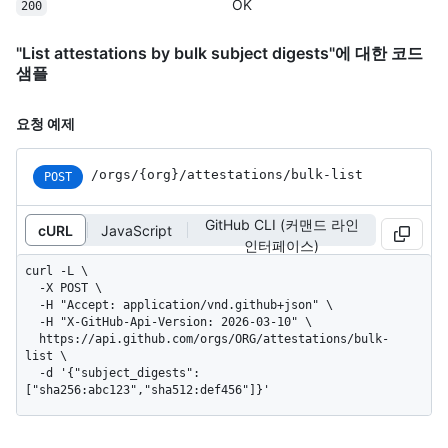
OK
200
"List attestations by bulk subject digests"에 대한 코드
샘플
요청 예제
/orgs
/{org}
/attestations
/bulk-list
POST
GitHub CLI (커맨드 라인
cURL
JavaScript
인터페이스)
curl -L \

  -X POST \

  -H "Accept: application/vnd.github+json" \

  -H "X-GitHub-Api-Version: 2026-03-10" \

  https://api.github.com/orgs/ORG/attestations/bulk-
list \

  -d '{"subject_digests":
["sha256:abc123","sha512:def456"]}'