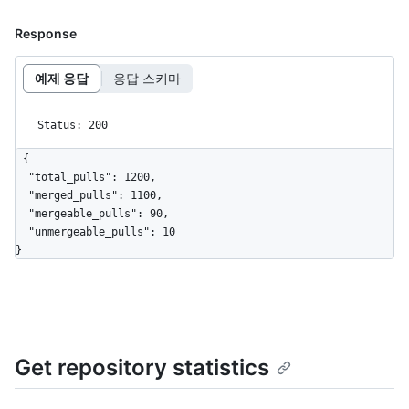
Response
예제 응답
응답 스키마
Status: 200
{

  "total_pulls": 1200,

  "merged_pulls": 1100,

  "mergeable_pulls": 90,

  "unmergeable_pulls": 10

}
Get repository statistics