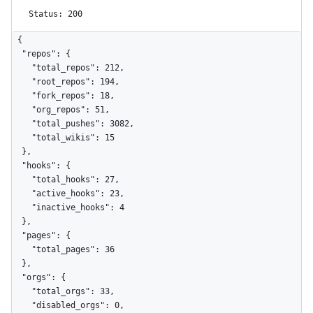
Status: 200
{

  "repos": {

    "total_repos": 212,

    "root_repos": 194,

    "fork_repos": 18,

    "org_repos": 51,

    "total_pushes": 3082,

    "total_wikis": 15

  },

  "hooks": {

    "total_hooks": 27,

    "active_hooks": 23,

    "inactive_hooks": 4

  },

  "pages": {

    "total_pages": 36

  },

  "orgs": {

    "total_orgs": 33,

    "disabled_orgs": 0,
