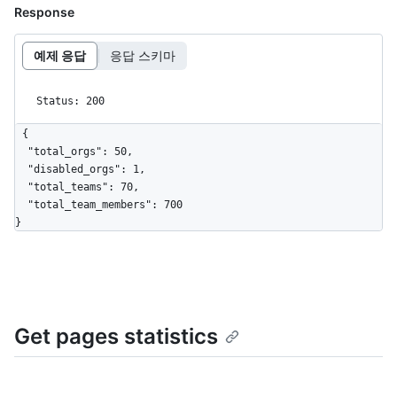
Response
예제 응답
응답 스키마
Status: 200
{

  "total_orgs": 50,

  "disabled_orgs": 1,

  "total_teams": 70,

  "total_team_members": 700

}
Get pages statistics