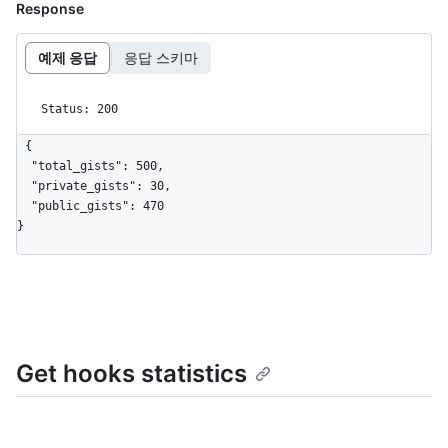
Response
예제 응답
응답 스키마
Status: 200
{

  "total_gists": 500,

  "private_gists": 30,

  "public_gists": 470

}
Get hooks statistics