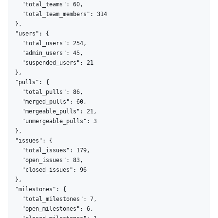
    "total_teams": 60,

    "total_team_members": 314

  },

  "users": {

    "total_users": 254,

    "admin_users": 45,

    "suspended_users": 21

  },

  "pulls": {

    "total_pulls": 86,

    "merged_pulls": 60,

    "mergeable_pulls": 21,

    "unmergeable_pulls": 3

  },

  "issues": {

    "total_issues": 179,

    "open_issues": 83,

    "closed_issues": 96

  },

  "milestones": {

    "total_milestones": 7,

    "open_milestones": 6,
