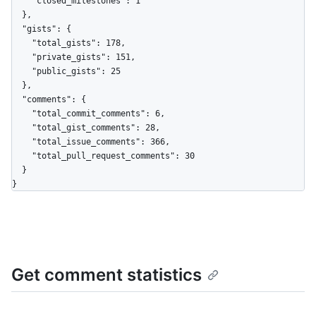
    "closed_milestones": 1

  },

  "gists": {

    "total_gists": 178,

    "private_gists": 151,

    "public_gists": 25

  },

  "comments": {

    "total_commit_comments": 6,

    "total_gist_comments": 28,

    "total_issue_comments": 366,

    "total_pull_request_comments": 30

  }

}
Get comment statistics