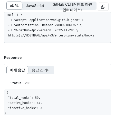
GitHub CLI (커맨드 라인
cURL
JavaScript
인터페이스)
curl -L \

  -H "Accept: application/vnd.github+json" \

  -H "Authorization: Bearer <YOUR-TOKEN>" \

  -H "X-GitHub-Api-Version: 2022-11-28" \

  http(s)://HOSTNAME/api/v3/enterprise/stats/hooks
Response
예제 응답
응답 스키마
Status: 200
{

  "total_hooks": 50,

  "active_hooks": 47,

  "inactive_hooks": 3

}