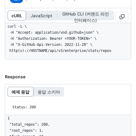
GitHub CLI (커맨드 라인
cURL
JavaScript
인터페이스)
curl -L \

  -H "Accept: application/vnd.github+json" \

  -H "Authorization: Bearer <YOUR-TOKEN>" \

  -H "X-GitHub-Api-Version: 2022-11-28" \

  http(s)://HOSTNAME/api/v3/enterprise/stats/repos
Response
예제 응답
응답 스키마
Status: 200
{

  "total_repos": 200,

  "root_repos": 1,
