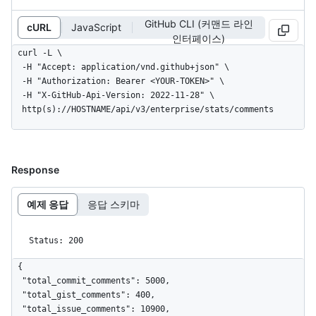
GitHub CLI (커맨드 라인
cURL
JavaScript
인터페이스)
curl -L \

  -H "Accept: application/vnd.github+json" \

  -H "Authorization: Bearer <YOUR-TOKEN>" \

  -H "X-GitHub-Api-Version: 2022-11-28" \

  http(s)://HOSTNAME/api/v3/enterprise/stats/comments
Response
예제 응답
응답 스키마
Status: 200
{

  "total_commit_comments": 5000,

  "total_gist_comments": 400,

  "total_issue_comments": 10900,
