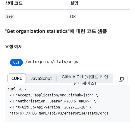
상태 코드
설명
OK
200
"Get organization statistics"에 대한 코드 샘플
요청 예제
/enterprise/stats/orgs
GET
GitHub CLI (커맨드 라인
cURL
JavaScript
인터페이스)
curl -L \

  -H "Accept: application/vnd.github+json" \

  -H "Authorization: Bearer <YOUR-TOKEN>" \

  -H "X-GitHub-Api-Version: 2022-11-28" \

  http(s)://HOSTNAME/api/v3/enterprise/stats/orgs