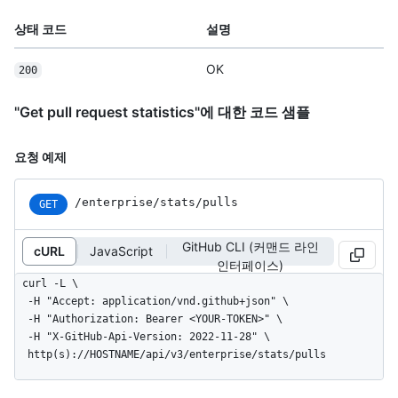
상태 코드
설명
OK
200
"Get pull request statistics"에 대한 코드 샘플
요청 예제
/enterprise/stats/pulls
GET
GitHub CLI (커맨드 라인
cURL
JavaScript
인터페이스)
curl -L \

  -H "Accept: application/vnd.github+json" \

  -H "Authorization: Bearer <YOUR-TOKEN>" \

  -H "X-GitHub-Api-Version: 2022-11-28" \

  http(s)://HOSTNAME/api/v3/enterprise/stats/pulls