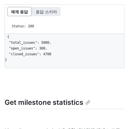
예제 응답
응답 스키마
Status: 200
{

  "total_issues": 5000,

  "open_issues": 300,

  "closed_issues": 4700

}
Get milestone statistics