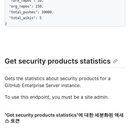
  "fork_repos": 10,

  "org_repos": 150,

  "total_pushes": 39000,

  "total_wikis": 5

}
Get security products statistics
Gets the statistics about security products for a
GitHub Enterprise Server instance.
To use this endpoint, you must be a site admin.
"Get security products statistics"에 대한 세분화된 액세
스 토큰