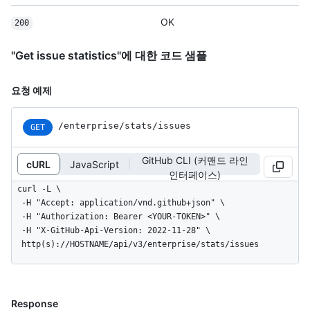
OK
200
"Get issue statistics"에 대한 코드 샘플
요청 예제
/enterprise/stats/issues
GET
GitHub CLI (커맨드 라인
cURL
JavaScript
인터페이스)
curl -L \

  -H "Accept: application/vnd.github+json" \

  -H "Authorization: Bearer <YOUR-TOKEN>" \

  -H "X-GitHub-Api-Version: 2022-11-28" \

  http(s)://HOSTNAME/api/v3/enterprise/stats/issues
Response