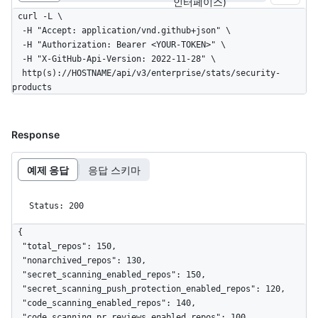
인터페이스)
curl -L \

  -H "Accept: application/vnd.github+json" \

  -H "Authorization: Bearer <YOUR-TOKEN>" \

  -H "X-GitHub-Api-Version: 2022-11-28" \

  http(s)://HOSTNAME/api/v3/enterprise/stats/security-
products
Response
예제 응답
응답 스키마
Status: 200
{

  "total_repos": 150,

  "nonarchived_repos": 130,

  "secret_scanning_enabled_repos": 150,

  "secret_scanning_push_protection_enabled_repos": 120,

  "code_scanning_enabled_repos": 140,

  "code_scanning_pr_reviews_enabled_repos": 100,
