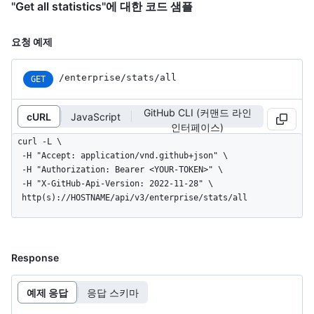
"Get all statistics"에 대한 코드 샘플
요청 예제
/enterprise/stats/all
GET
GitHub CLI (커맨드 라인
cURL
JavaScript
인터페이스)
curl -L \

  -H "Accept: application/vnd.github+json" \

  -H "Authorization: Bearer <YOUR-TOKEN>" \

  -H "X-GitHub-Api-Version: 2022-11-28" \

  http(s)://HOSTNAME/api/v3/enterprise/stats/all
Response
예제 응답
응답 스키마