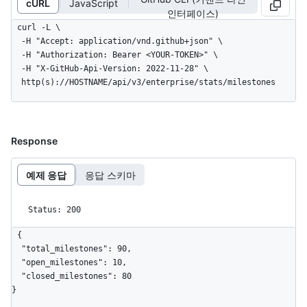
cURL
JavaScript
인터페이스)
curl -L \

  -H "Accept: application/vnd.github+json" \

  -H "Authorization: Bearer <YOUR-TOKEN>" \

  -H "X-GitHub-Api-Version: 2022-11-28" \

  http(s)://HOSTNAME/api/v3/enterprise/stats/milestones
Response
예제 응답
응답 스키마
Status: 200
{

  "total_milestones": 90,

  "open_milestones": 10,

  "closed_milestones": 80

}