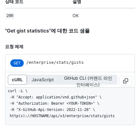
상태 코드
설명
OK
200
"Get gist statistics"에 대한 코드 샘플
요청 예제
/enterprise/stats/gists
GET
GitHub CLI (커맨드 라인
cURL
JavaScript
인터페이스)
curl -L \

  -H "Accept: application/vnd.github+json" \

  -H "Authorization: Bearer <YOUR-TOKEN>" \

  -H "X-GitHub-Api-Version: 2022-11-28" \

  http(s)://HOSTNAME/api/v3/enterprise/stats/gists