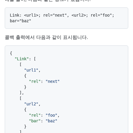
Link: <url1>; rel="next", <url2>; rel="foo"; 
콜백 출력에서 다음과 같이 표시됩니다.
{
"Link"
:
[
[
"url1"
,
{
"rel"
:
"next"
}
]
,
[
"url2"
,
{
"rel"
:
"foo"
,
"bar"
:
"baz"
}
]