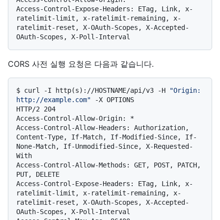
Access-Control-Expose-Headers: ETag, Link, x-
ratelimit-limit, x-ratelimit-remaining, x-
ratelimit-reset, X-OAuth-Scopes, X-Accepted-
CORS 사전 실행 요청은 다음과 같습니다.
$ 
curl -I http(s)://HOSTNAME/api/v3 -H 
"Origin: 
http://example.com"
 -X OPTIONS
HTTP/2 204

Access-Control-Allow-Origin: *

Access-Control-Allow-Headers: Authorization, 
Content-Type, If-Match, If-Modified-Since, If-
None-Match, If-Unmodified-Since, X-Requested-
With

Access-Control-Allow-Methods: GET, POST, PATCH, 
PUT, DELETE

Access-Control-Expose-Headers: ETag, Link, x-
ratelimit-limit, x-ratelimit-remaining, x-
ratelimit-reset, X-OAuth-Scopes, X-Accepted-
OAuth-Scopes, X-Poll-Interval
