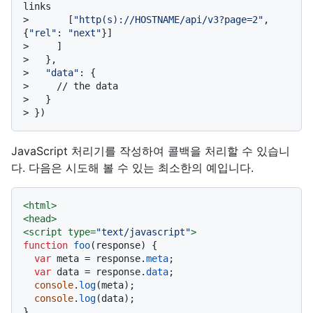
links
> 
      [
"http(s)://HOSTNAME/api/v3?page=2"
, 
{
"rel"
: 
"next"
}]
> 
    ]
> 
  },
> 
"data"
: {
> 
    // the data
> 
  }
> 
})
JavaScript 처리기를 작성하여 콜백을 처리할 수 있습니
다. 다음은 시도해 볼 수 있는 최소한의 예입니다.
<
html
>
<
head
>
<
script
type
=
"text/javascript"
>
function
foo
(
response
) {

var
 meta = response.
meta
;

var
 data = response.
data
;

console
.
log
(meta);

console
.
log
(data);

}
