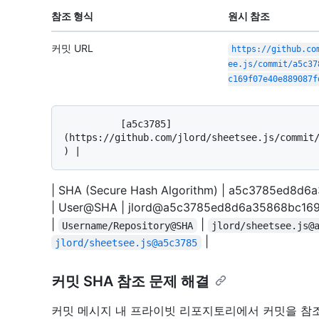
참조 형식
원시 참조
커밋 URL
https://github.co
ee.js/commit/a5c37
c169f07e40e889087f
          [a5c3785]
(https://github.com/jlord/sheetsee.js/commit
| SHA (Secure Hash Algorithm) | a5c3785ed8d
| User@SHA | jlord@a5c3785ed8d6a35868bc16
|
|
Username/Repository@SHA
jlord/sheetsee.js@
|
jlord/sheetsee.js@a5c3785
커밋 SHA 참조 문제 해결
커밋 메시지 내 프라이빗 리포지토리에서 커밋을 참조