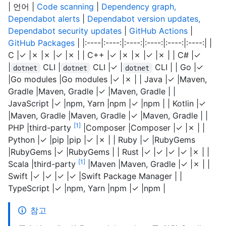
| 언어 |
Code scanning
|
Dependency graph,
Dependabot alerts
|
Dependabot version updates,
Dependabot security updates
|
GitHub Actions
|
GitHub Packages
| |:----|:----:|:----:|:----:|:----:|:----:| |
C |✓ |✗ |✗ |✓ |✗ | | C++ |✓ |✗ |✗ |✓ |✗ | | C# |✓
|
CLI |
CLI |✓ |
CLI | | Go |✓
dotnet
dotnet
dotnet
|Go modules |Go modules |✓ |✗ | | Java |✓ |Maven,
Gradle |Maven, Gradle |✓ |Maven, Gradle | |
JavaScript |✓ |npm, Yarn |npm |✓ |npm | | Kotlin |✓
|Maven, Gradle |Maven, Gradle |✓ |Maven, Gradle | |
1
PHP |third-party
|Composer |Composer |✓ |✗ | |
Python |✓ |pip |pip |✓ |✗ | | Ruby |✓ |RubyGems
|RubyGems |✓ |RubyGems | | Rust |✓ |✓ |✓ |✓ |✗ | |
1
Scala |third-party
|Maven |Maven, Gradle |✓ |✗ | |
Swift |✓ |✓ |✓ |✓ |Swift Package Manager | |
TypeScript |✓ |npm, Yarn |npm |✓ |npm |
참고