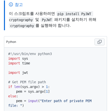
참고
이 스크립트를 사용하려면
pip install PyJWT 
및
패키지를 설치하기 위해
cryptography
PyJWT
를 실행해야 합니다.
cryptography
Python
#!/usr/bin/env python3
import
import
 time

import
 jwt

# Get PEM file path
if
len
(sys.argv) > 
1
:

    pem = sys.argv[
1
else
:

    pem = 
input
(
"Enter path of private PEM 
file: "
)
