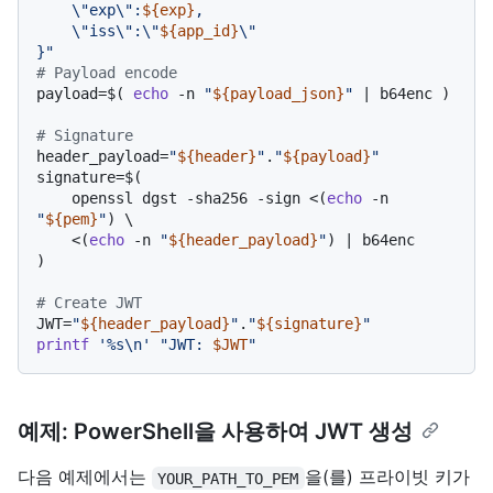
    \"exp\":
${exp}
,

    \"iss\":\"
${app_id}
\"

}"
# Payload encode
payload=$( 
echo
 -n 
"
${payload_json}
"
 | b64enc )

# Signature
header_payload=
"
${header}
"
.
"
${payload}
"
signature=$(

    openssl dgst -sha256 -sign <(
echo
 -n 
"
${pem}
"
) \

    <(
echo
 -n 
"
${header_payload}
"
) | b64enc

)

# Create JWT
JWT=
"
${header_payload}
"
.
"
${signature}
"
printf
'%s\n'
"JWT: 
$JWT
"
예제: PowerShell을 사용하여 JWT 생성
다음 예제에서는
을(를) 프라이빗 키가
YOUR_PATH_TO_PEM