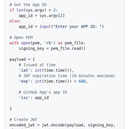
# Get the App ID
if
len
(sys.argv) > 
2
:

    app_id = sys.argv[
2
else
:

    app_id = 
input
(
"Enter your APP ID: "
)

# Open PEM
with
open
(pem, 
'rb'
) 
as
 pem_file:

    signing_key = pem_file.read()

payload = {

# Issued at time
'iat'
: 
int
(time.time()),

# JWT expiration time (10 minutes maximum)
'exp'
: 
int
(time.time()) + 
600
,

# GitHub App's app ID
'iss'
: app_id

}

# Create JWT
encoded_jwt = jwt.encode(payload, signing_key, 