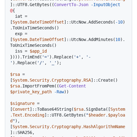
]::UTF8.GetBytes((
ConvertTo-Json
-InputObject
@
{

  iat = 
[
System.DateTimeOffset
]::UtcNow.AddSeconds(
-10
)
.ToUnixTimeSeconds()

  exp = 
[
System.DateTimeOffset
]::UtcNow.AddMinutes(
10
).
ToUnixTimeSeconds()

  iss = 
$app_id
}))).TrimEnd(
'='
).Replace(
'+'
, 
'-
'
).Replace(
'/'
, 
'_'
);

$rsa
 = 
[
System.Security.Cryptography.RSA
$rsa
.ImportFromPem((
Get-Content
$private_key_path
-Raw
))

$signature
 = 
[
Convert
]::ToBase64String(
$rsa
.SignData([
System
.Text.Encoding
]::UTF8.GetBytes(
"
$header
.
$payloa
d
"
), 
[
System.Security.Cryptography.HashAlgorithmName
]::SHA256, 