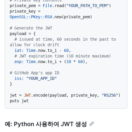
# Private key contents
private_pem = 
File
.read(
"YOUR_PATH_TO_PEM"
)

private_key = 
OpenSSL::PKey::RSA
.new(private_pem)

# Generate the JWT
payload = {

# issued at time, 60 seconds in the past to 
allow for clock drift
iat:
Time
.now.to_i - 
60
,

# JWT expiration time (10 minute maximum)
exp:
Time
.now.to_i + (
10
 * 
60
),

# GitHub App's app ID
iss:
"YOUR_APP_ID"
}

jwt = 
JWT
.encode(payload, private_key, 
"RS256"
)

예: Python 사용하여 JWT 생성