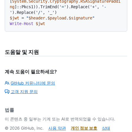
[
System.Security.Cryptography.RSASignaturePaddi
ng
]::Pkcs1)).TrimEnd(
'='
).Replace(
'+'
, 
'-
'
).Replace(
'/'
, 
'_'
$jwt
 = 
"
$header
.
$payload
.
$signature
"
Write-Host
$jwt
도움말 및 지원
계속 도움이 필요하세요?
GitHub 커뮤니티에 문의
고객 지원 문의
법률
이 콘텐츠 중 일부는 기계 또는 AI로 번역되었을 수 있습니다.
©
2026
GitHub, Inc.
사용 약관
개인 정보 보호
상태