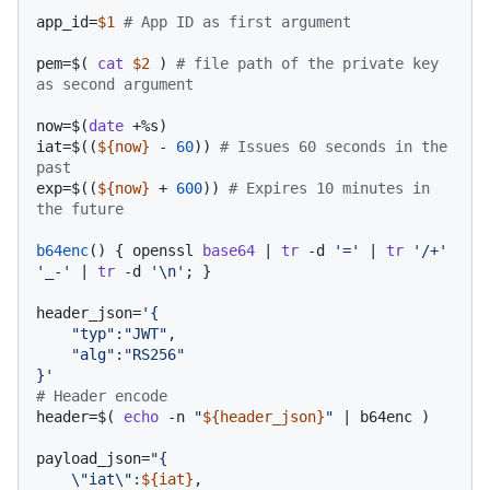
app_id=
$1
# App ID as first argument
pem=$( 
cat
$2
 ) 
# file path of the private key 
as second argument
now=$(
date
 +%s)

iat=$((
${now}
 - 
60
)) 
# Issues 60 seconds in the 
past
exp=$((
${now}
 + 
600
)) 
# Expires 10 minutes in 
the future
b64enc
() { openssl 
base64
 | 
tr
 -d 
'='
 | 
tr
'/+'
'_-'
 | 
tr
 -d 
'\n'
; }

header_json=
'{

    "typ":"JWT",

    "alg":"RS256"

}'
# Header encode
header=$( 
echo
 -n 
"
${header_json}
"
 | b64enc )

payload_json=
"{

    \"iat\":
${iat}
,
