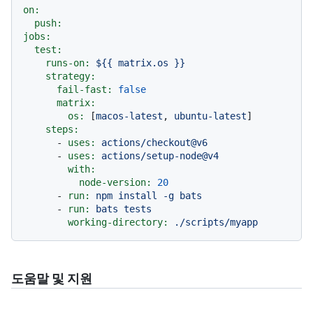
on:
push:
jobs:
test:
runs-on:
${{
matrix.os
}}
strategy:
fail-fast:
false
matrix:
os:
 [
macos-latest
, 
ubuntu-latest
]

steps:
-
uses:
actions/checkout@v6
-
uses:
actions/setup-node@v4
with:
node-version:
20
-
run:
npm
install
-g
bats
-
run:
bats
tests
working-directory:
./scripts/myapp
도움말 및 지원