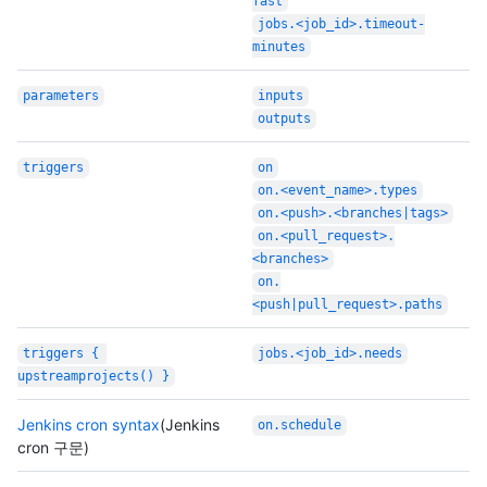
fast
jobs.<job_id>.timeout-
minutes
parameters
inputs
outputs
triggers
on
on.<event_name>.types
on.<push>.<branches|tags>
on.<pull_request>.
<branches>
on.
<push|pull_request>.paths
triggers { 
jobs.<job_id>.needs
upstreamprojects() }
Jenkins cron syntax
(Jenkins
on.schedule
cron 구문)