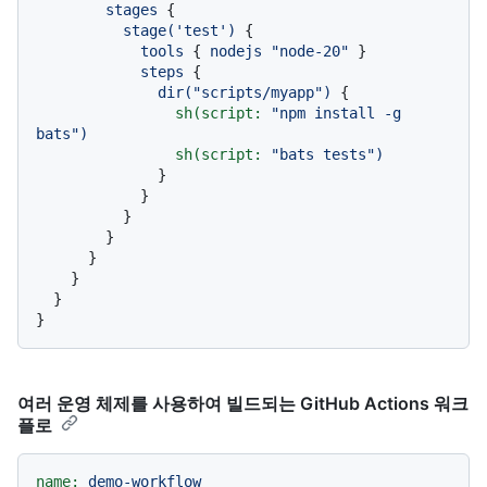
stages
 {

stage('test')
 {

tools
 { 
nodejs
"node-20"
 }

steps
 {

dir("scripts/myapp")
 {

sh(script:
"npm install -g 
bats"
)
sh(script:
"bats tests"
)
              }

            }

          }

        }

      }

    }

  }

여러 운영 체제를 사용하여 빌드되는 GitHub Actions 워크
플로
name:
demo-workflow