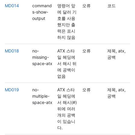
MD014
command
명령어 앞
오류
코드
s-show-
에 달러 기
output
호를 사용
했지만 출
력은 표시
하지 않음
MD018
no-
ATX 스타
오류
제목, atx,
missing-
일 헤딩에
공백
space-atx
서 해시 뒤
에 공백이
없음
MD019
no-
ATX 스타
오류
제목, atx,
multiple-
일 헤딩에
공백
space-atx
서 해시(#)
뒤에 여러
개의 공백
이 있습니
다.