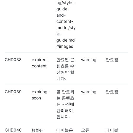
ng/style-
guide-
and-
content-
model/sty
le-
guide.md
#images
GHD038
expired-
만료된 콘
warning
만료됨
content
텐츠를 수
정해야 합
니다.
GHD039
expiring-
곧 만료되
warning
만료됨
soon
는 콘텐츠
는 사전에
관리해야
합니다.
GHD040
table-
테이블은
오류
테이블