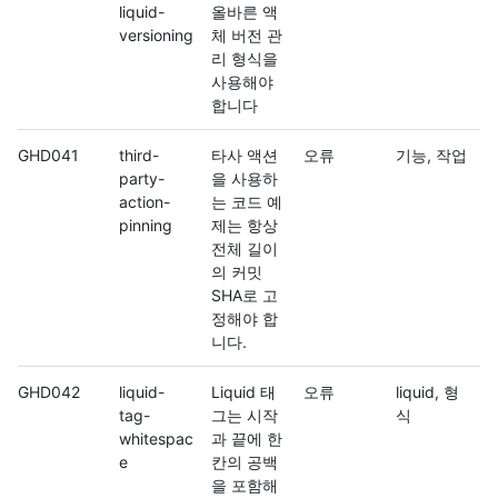
liquid-
올바른 액
versioning
체 버전 관
리 형식을
사용해야
합니다
GHD041
third-
타사 액션
오류
기능, 작업
party-
을 사용하
action-
는 코드 예
pinning
제는 항상
전체 길이
의 커밋
SHA로 고
정해야 합
니다.
GHD042
liquid-
Liquid 태
오류
liquid, 형
tag-
그는 시작
식
whitespac
과 끝에 한
e
칸의 공백
을 포함해