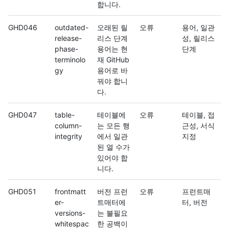
합니다.
GHD046
outdated-
오래된 릴
오류
용어, 일관
release-
리스 단계
성, 릴리스
phase-
용어는 현
단계
terminolo
재 GitHub
gy
용어로 바
꿔야 합니
다.
GHD047
table-
테이블에
오류
테이블, 접
column-
는 모든 행
근성, 서식
integrity
에서 일관
지정
된 열 수가
있어야 합
니다.
GHD051
frontmatt
버전 프런
오류
프런트매
er-
트매터에
터, 버전
versions-
는 불필요
whitespac
한 공백이