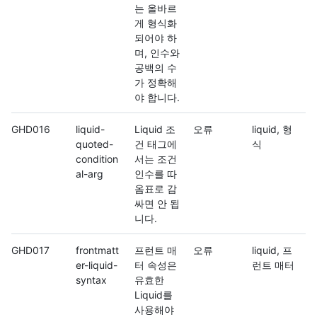
는 올바르
게 형식화
되어야 하
며, 인수와
공백의 수
가 정확해
야 합니다.
GHD016
liquid-
Liquid 조
오류
liquid, 형
quoted-
건 태그에
식
condition
서는 조건
al-arg
인수를 따
옴표로 감
싸면 안 됩
니다.
GHD017
frontmatt
프런트 매
오류
liquid, 프
er-liquid-
터 속성은
런트 매터
syntax
유효한
Liquid를
사용해야