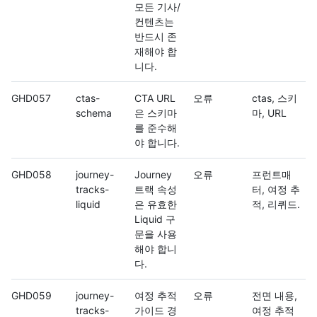
모든 기사/
컨텐츠는
반드시 존
재해야 합
니다.
GHD057
ctas-
CTA URL
오류
ctas, 스키
schema
은 스키마
마, URL
를 준수해
야 합니다.
GHD058
journey-
Journey
오류
프런트매
tracks-
트랙 속성
터, 여정 추
liquid
은 유효한
적, 리퀴드.
Liquid 구
문을 사용
해야 합니
다.
GHD059
journey-
여정 추적
오류
전면 내용,
tracks-
가이드 경
여정 추적