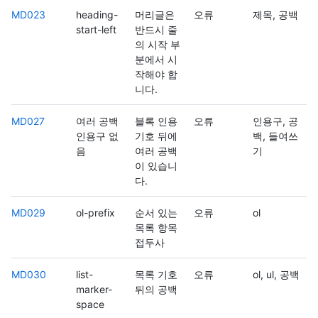
MD023
heading-
머리글은
오류
제목, 공백
start-left
반드시 줄
의 시작 부
분에서 시
작해야 합
니다.
MD027
여러 공백
블록 인용
오류
인용구, 공
인용구 없
기호 뒤에
백, 들여쓰
음
여러 공백
기
이 있습니
다.
MD029
ol-prefix
순서 있는
오류
ol
목록 항목
접두사
MD030
list-
목록 기호
오류
ol, ul, 공백
marker-
뒤의 공백
space