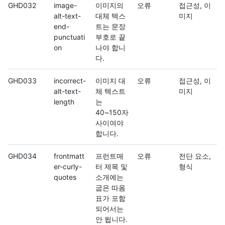
GHD032
image-
이미지의
오류
접근성, 이
alt-text-
대체 텍스
미지
end-
트는 문장
punctuati
부호로 끝
on
나야 합니
다.
GHD033
incorrect-
이미지 대
오류
접근성, 이
alt-text-
체 텍스트
미지
length
는
40~150자
사이여야
합니다.
GHD034
frontmatt
프런트매
오류
전단 요소,
er-curly-
터 제목 및
형식
quotes
소개에는
굽은 따옴
표가 포함
되어서는
안 됩니다.