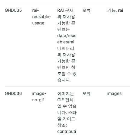
GHD035
rai-
RAI 문서
오류
기능, rai
reusable-
와 재사용
usage
가능한 콘
텐츠는
data/reus
ables/rai
디렉터리
의 재사용
가능한 콘
텐츠만 참
조할 수 있
습니다.
GHD036
image-
이미지는
오류
images
no-gif
GIF 형식
일 수 없습
니다. 스타
일 가이드
참조:
contributi