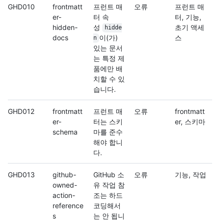
GHD010
frontmatt
프런트 매
오류
프런트 매
er-
터 속
터, 기능,
hidden-
성
초기 액세
hidde
docs
이(가)
스
n
있는 문서
는 특정 제
품에만 배
치할 수 있
습니다.
GHD012
frontmatt
프런트 매
오류
frontmatt
er-
터는 스키
er, 스키마
schema
마를 준수
해야 합니
다.
GHD013
github-
GitHub 소
오류
기능, 작업
owned-
유 작업 참
action-
조는 하드
reference
코딩해서
s
는 안 됩니