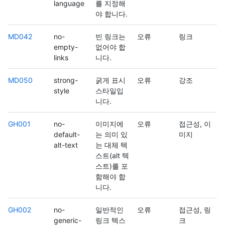
language
를 지정해
야 합니다.
MD042
no-
빈 링크는
오류
링크
empty-
없어야 합
links
니다.
MD050
strong-
굵게 표시
오류
강조
style
스타일입
니다.
GH001
no-
이미지에
오류
접근성, 이
default-
는 의미 있
미지
alt-text
는 대체 텍
스트(alt 텍
스트)를 포
함해야 합
니다.
GH002
no-
일반적인
오류
접근성, 링
generic-
링크 텍스
크