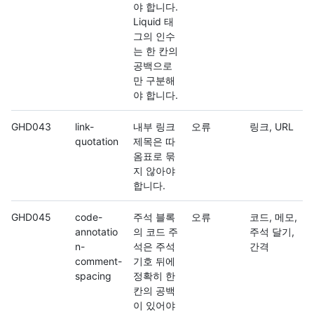
야 합니다.
Liquid 태
그의 인수
는 한 칸의
공백으로
만 구분해
야 합니다.
GHD043
link-
내부 링크
오류
링크, URL
quotation
제목은 따
옴표로 묶
지 않아야
합니다.
GHD045
code-
주석 블록
오류
코드, 메모,
annotatio
의 코드 주
주석 달기,
n-
석은 주석
간격
comment-
기호 뒤에
spacing
정확히 한
칸의 공백
이 있어야