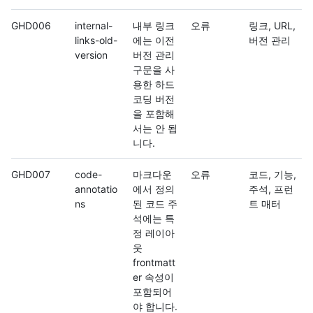
GHD006
internal-
내부 링크
오류
링크, URL,
links-old-
에는 이전
버전 관리
version
버전 관리
구문을 사
용한 하드
코딩 버전
을 포함해
서는 안 됩
니다.
GHD007
code-
마크다운
오류
코드, 기능,
annotatio
에서 정의
주석, 프런
ns
된 코드 주
트 매터
석에는 특
정 레이아
웃
frontmatt
er 속성이
포함되어
야 합니다.