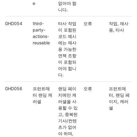
e
없어야 합
니다.
GHD054
third-
타사 작업
오류
작업, 재사
party-
이 포함된
용, 타사
actions-
코드 예시
reusable
에는 재사
용 가능한
면책 조항
이 포함되
어야 합니
다.
GHD056
프런트매
랜딩 페이
오류
프런트매
터 랜딩 캐
지에만 캐
터, 랜딩 페
러셀
러셀을 사
이지, 캐러
용할 수 있
셀
고, 중복된
기사/컨텐
츠가 없어
야 하며,