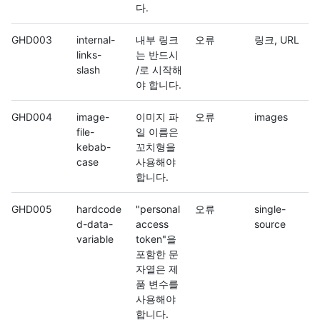
다.
GHD003
internal-
내부 링크
오류
링크, URL
links-
는 반드시
slash
/로 시작해
야 합니다.
GHD004
image-
이미지 파
오류
images
file-
일 이름은
kebab-
꼬치형을
case
사용해야
합니다.
GHD005
hardcode
"personal
오류
single-
d-data-
access
source
variable
token"을
포함한 문
자열은 제
품 변수를
사용해야
합니다.