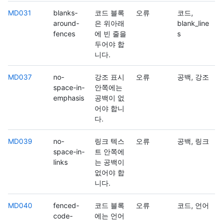
MD031
blanks-
코드 블록
오류
코드,
around-
은 위아래
blank_line
fences
에 빈 줄을
s
두어야 합
니다.
MD037
no-
강조 표시
오류
공백, 강조
space-in-
안쪽에는
emphasis
공백이 없
어야 합니
다.
MD039
no-
링크 텍스
오류
공백, 링크
space-in-
트 안쪽에
links
는 공백이
없어야 합
니다.
MD040
fenced-
코드 블록
오류
코드, 언어
code-
에는 언어