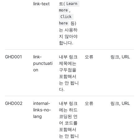
link-text
트(
Learn 
,
more
Click 
등)
here
는 사용하
지 않아야
합니다.
GHD001
link-
내부 링크
오류
링크, URL
punctuati
제목에는
on
구두점을
포함해서
는 안 됩니
다.
GHD002
internal-
내부 링크
오류
링크, URL
links-no-
에는 하드
lang
코딩된 언
어 코드를
포함해서
는 안 됩니