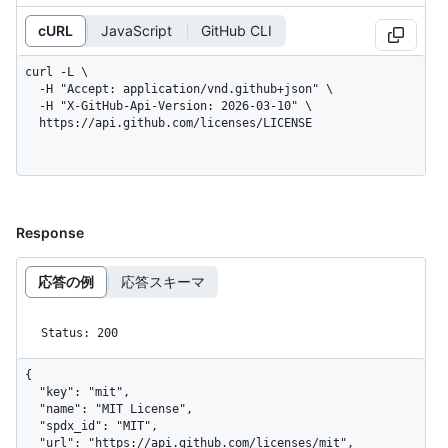
cURL
JavaScript
GitHub CLI
curl -L \

  -H "Accept: application/vnd.github+json" \

  -H "X-GitHub-Api-Version: 2026-03-10" \

  https://api.github.com/licenses/LICENSE
Response
応答の例
応答スキーマ
Status: 200
{

  "key": "mit",

  "name": "MIT License",

  "spdx_id": "MIT",

  "url": "https://api.github.com/licenses/mit",
