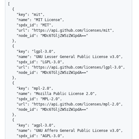
[

  {

    "key": "mit",

    "name": "MIT License",

    "spdx_id": "MIT",

    "url": "https://api.github.com/licenses/mit",

    "node_id": "MDc6TGljZW5zZW1pdA=="

  },

  {

    "key": "lgpl-3.0",

    "name": "GNU Lesser General Public License v3.0",

    "spdx_id": "LGPL-3.0",

    "url": "https://api.github.com/licenses/lgpl-3.0",

    "node_id": "MDc6TGljZW5zZW1pdA=="

  },

  {

    "key": "mpl-2.0",

    "name": "Mozilla Public License 2.0",

    "spdx_id": "MPL-2.0",

    "url": "https://api.github.com/licenses/mpl-2.0",

    "node_id": "MDc6TGljZW5zZW1pdA=="

  },

  {

    "key": "agpl-3.0",

    "name": "GNU Affero General Public License v3.0",

    "spdx_id": "AGPL-3.0",
