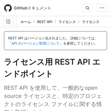
Skip
to
GitHubドキュメント
main
content
ホーム
REST API
ライセンス
ライセンス
名
名
名
名
名
名
名
前,
前,
前,
前,
前,
前,
前,
REST API はバージョン化されました。
詳細については、
タ
タ
タ
タ
タ
タ
タ
「
API のバージョン管理について
」を参照してください。
イ
イ
イ
イ
イ
イ
イ
プ,
プ,
プ,
プ,
プ,
プ,
プ,
説
説
説
説
説
説
説
ライセンス用 REST API エ
明
明
明
明
明
明
明
ンドポイント
REST API を使用して、一般的なopen
source ライセンスと、特定のプロジェ
クトのライセンス ファイルに関する情