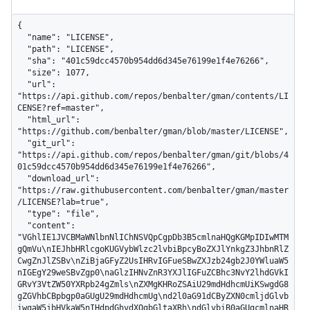
{

  "name": "LICENSE",

  "path": "LICENSE",

  "sha": "401c59dcc4570b954dd6d345e76199e1f4e76266",

  "size": 1077,

  "url": 
"https://api.github.com/repos/benbalter/gman/contents/LI
CENSE?ref=master",

  "html_url": 
"https://github.com/benbalter/gman/blob/master/LICENSE",

  "git_url": 
"https://api.github.com/repos/benbalter/gman/git/blobs/4
01c59dcc4570b954dd6d345e76199e1f4e76266",

  "download_url": 
"https://raw.githubusercontent.com/benbalter/gman/master
/LICENSE?lab=true",

  "type": "file",

  "content": 
"VGhlIE1JVCBMaWNlbnNlIChNSVQpCgpDb3B5cmlnaHQgKGMpIDIwMTM
gQmVu\nIEJhbHRlcgoKUGVybWlzc2lvbiBpcyBoZXJlYnkgZ3JhbnRlZ
CwgZnJlZSBv\nZiBjaGFyZ2UsIHRvIGFueSBwZXJzb24gb2J0YWluaW5
nIGEgY29weSBvZgp0\naGlzIHNvZnR3YXJlIGFuZCBhc3NvY2lhdGVkI
GRvY3VtZW50YXRpb24gZmls\nZXMgKHRoZSAiU29mdHdhcmUiKSwgdG8
gZGVhbCBpbgp0aGUgU29mdHdhcmUg\nd2l0aG91dCByZXN0cmljdGlvb
iwgaW5jbHVkaW5nIHdpdGhvdXQgbGltaXRh\ndGlvbiB0aGUgcmlnaHR