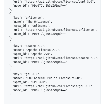
    "url": "https://api.github.com/licenses/agpl-3.0",

    "node_id": "MDc6TGljZW5zZW1pdA=="

  },

  {

    "key": "unlicense",

    "name": "The Unlicense",

    "spdx_id": "Unlicense",

    "url": "https://api.github.com/licenses/unlicense",

    "node_id": "MDc6TGljZW5zZW1pdA=="

  },

  {

    "key": "apache-2.0",

    "name": "Apache License 2.0",

    "spdx_id": "Apache-2.0",

    "url": "https://api.github.com/licenses/apache-2.0",

    "node_id": "MDc6TGljZW5zZW1pdA=="

  },

  {

    "key": "gpl-3.0",

    "name": "GNU General Public License v3.0",

    "spdx_id": "GPL-3.0",

    "url": "https://api.github.com/licenses/gpl-3.0",

    "node_id": "MDc6TGljZW5zZW1pdA=="

  }

]