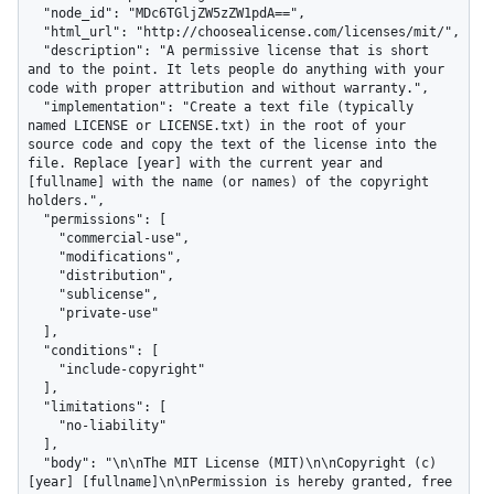
  "node_id": "MDc6TGljZW5zZW1pdA==",

  "html_url": "http://choosealicense.com/licenses/mit/",

  "description": "A permissive license that is short 
and to the point. It lets people do anything with your 
code with proper attribution and without warranty.",

  "implementation": "Create a text file (typically 
named LICENSE or LICENSE.txt) in the root of your 
source code and copy the text of the license into the 
file. Replace [year] with the current year and 
[fullname] with the name (or names) of the copyright 
holders.",

  "permissions": [

    "commercial-use",

    "modifications",

    "distribution",

    "sublicense",

    "private-use"

  ],

  "conditions": [

    "include-copyright"

  ],

  "limitations": [

    "no-liability"

  ],

  "body": "\n\nThe MIT License (MIT)\n\nCopyright (c) 
[year] [fullname]\n\nPermission is hereby granted, free 