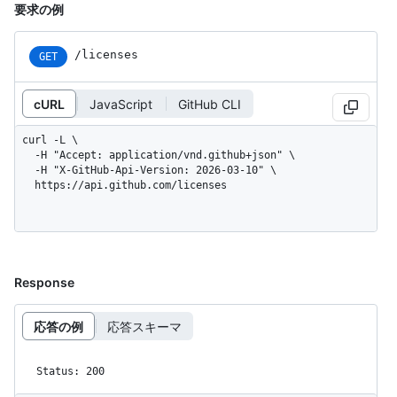
要求の例
/licenses
GET
cURL
JavaScript
GitHub CLI
curl -L \

  -H "Accept: application/vnd.github+json" \

  -H "X-GitHub-Api-Version: 2026-03-10" \

  https://api.github.com/licenses
Response
応答の例
応答スキーマ
Status: 200