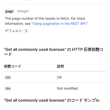
integer
page
The page number of the results to fetch. For more
information, see "
Using pagination in the REST API
."
デフォルト
:
1
"Get all commonly used licenses" の HTTP 応答状態コ
ード
状態コード
説明
OK
200
Not modified
304
"Get all commonly used licenses" のコード サンプル