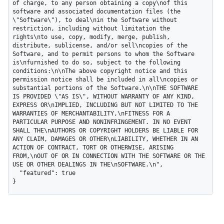
of charge, to any person obtaining a copy\nof this 
software and associated documentation files (the 
\"Software\"), to deal\nin the Software without 
restriction, including without limitation the 
rights\nto use, copy, modify, merge, publish, 
distribute, sublicense, and/or sell\ncopies of the 
Software, and to permit persons to whom the Software 
is\nfurnished to do so, subject to the following 
conditions:\n\nThe above copyright notice and this 
permission notice shall be included in all\ncopies or 
substantial portions of the Software.\n\nTHE SOFTWARE 
IS PROVIDED \"AS IS\", WITHOUT WARRANTY OF ANY KIND, 
EXPRESS OR\nIMPLIED, INCLUDING BUT NOT LIMITED TO THE 
WARRANTIES OF MERCHANTABILITY,\nFITNESS FOR A 
PARTICULAR PURPOSE AND NONINFRINGEMENT. IN NO EVENT 
SHALL THE\nAUTHORS OR COPYRIGHT HOLDERS BE LIABLE FOR 
ANY CLAIM, DAMAGES OR OTHER\nLIABILITY, WHETHER IN AN 
ACTION OF CONTRACT, TORT OR OTHERWISE, ARISING 
FROM,\nOUT OF OR IN CONNECTION WITH THE SOFTWARE OR THE 
USE OR OTHER DEALINGS IN THE\nSOFTWARE.\n",

  "featured": true

}