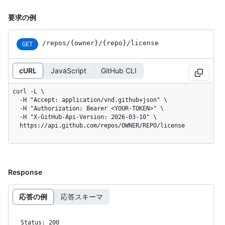
要求の例
/repos
/{owner}
/{repo}
/license
GET
cURL
JavaScript
GitHub CLI
curl -L \

  -H "Accept: application/vnd.github+json" \

  -H "Authorization: Bearer <YOUR-TOKEN>" \

  -H "X-GitHub-Api-Version: 2026-03-10" \

  https://api.github.com/repos/OWNER/REPO/license
Response
応答の例
応答スキーマ
Status: 200