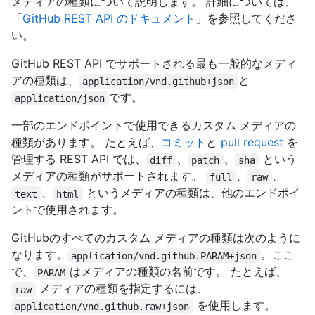
メディアの種類について説明します。 詳細については、
「
GitHub REST API のドキュメント
」を参照してくださ
い。
GitHub REST API でサポートされる最も一般的なメディ
アの種類は、
と
application/vnd.github+json
です。
application/json
一部のエンドポイントで使用できるカスタム メディアの
種類があります。 たとえば、
コミット
と
pull request
を
管理する REST API では、
、
、
という
diff
patch
sha
メディアの種類がサポートされます。
、
、
full
raw
、
というメディアの種類は、他のエンドポイ
text
html
ントで使用されます。
GitHubのすべてのカスタム メディアの種類は次のように
なります。
。ここ
application/vnd.github.PARAM+json
で、
はメディアの種類の名前です。 たとえば、
PARAM
メディアの種類を指定するには、
raw
を使用します。
application/vnd.github.raw+json