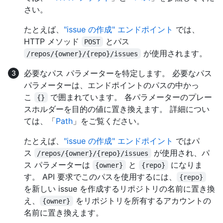
さい。
たとえば、
"issue の作成" エンドポイント
では、
HTTP メソッド
とパス
POST
が使用されます。
/repos/{owner}/{repo}/issues
必要なパス パラメーターを特定します。 必要なパス
パラメーターは、エンドポイントのパスの中かっ
こ
で囲まれています。 各パラメーターのプレー
{}
スホルダーを目的の値に置き換えます。 詳細につい
ては、「
Path
」をご覧ください。
たとえば、
"issue の作成" エンドポイント
ではパ
ス
が使用され、パ
/repos/{owner}/{repo}/issues
ス パラメーターは
と
になりま
{owner}
{repo}
す。 API 要求でこのパスを使用するには、
{repo}
を新しい issue を作成するリポジトリの名前に置き換
え、
をリポジトリを所有するアカウントの
{owner}
名前に置き換えます。