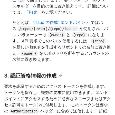
スホルダーを目的の値に置き換えます。 詳細につい
ては、「
Path
」をご覧ください。
たとえば、
"issue の作成" エンドポイント
ではパ
ス
が使用され、パ
/repos/{owner}/{repo}/issues
ス パラメーターは
と
になりま
{owner}
{repo}
す。 API 要求でこのパスを使用するには、
{repo}
を新しい issue を作成するリポジトリの名前に置き換
え、
をリポジトリを所有するアカウントの
{owner}
名前に置き換えます。
3. 認証資格情報の作成
要求を認証するためのアクセス トークンを作成します。
トークンを保存し、複数の要求に使用できます。 エンド
ポイントにアクセスするために必要なスコープまたはアク
セス許可をトークンに付与します。 このトークンは要求
の
ヘッダーに含めて送信します。 詳細
Authorization