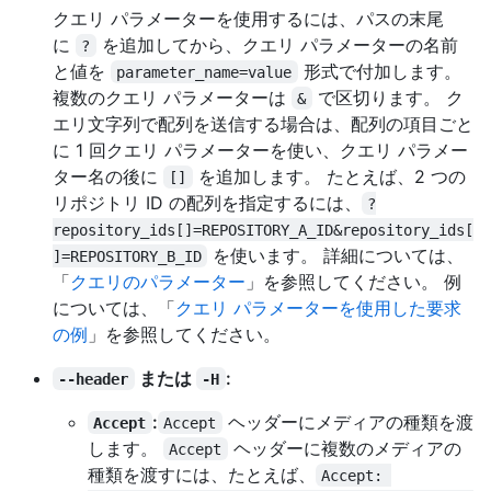
クエリ パラメーターを使用するには、パスの末尾
に
を追加してから、クエリ パラメーターの名前
?
と値を
形式で付加します。
parameter_name=value
複数のクエリ パラメーターは
で区切ります。 ク
&
エリ文字列で配列を送信する場合は、配列の項目ごと
に 1 回クエリ パラメーターを使い、クエリ パラメー
ター名の後に
を追加します。 たとえば、2 つの
[]
リポジトリ ID の配列を指定するには、
?
repository_ids[]=REPOSITORY_A_ID&repository_ids[
を使います。 詳細については、
]=REPOSITORY_B_ID
「
クエリのパラメーター
」を参照してください。 例
については、「
クエリ パラメーターを使用した要求
の例
」を参照してください。
または
:
--header
-H
:
ヘッダーにメディアの種類を渡
Accept
Accept
します。
ヘッダーに複数のメディアの
Accept
種類を渡すには、たとえば、
Accept: 