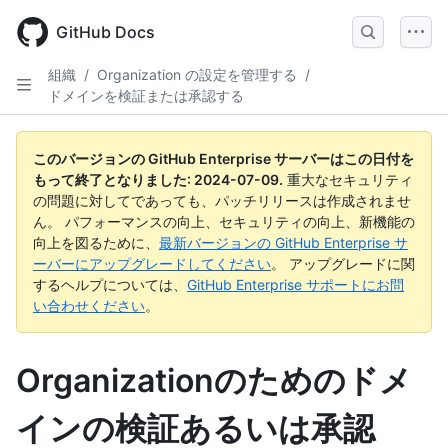
Skip
to
GitHub Docs
main
content
組織
/
Organization の設定を管理する
/
ドメインを検証または承認する
このバージョンの GitHub Enterprise サーバーはこの日付を
もって終了となりました:
2024-07-09
.
重大なセキュリティ
の問題に対してであっても、パッチリリースは作成されませ
ん。 パフォーマンスの向上、セキュリティの向上、新機能の
向上を図るために、
最新バージョンの GitHub Enterprise サ
ーバーにアップグレードしてください
。 アップグレードに関
するヘルプについては、
GitHub Enterprise サポートにお問
い合わせください
。
Organizationのためのドメ
インの検証あるいは承認