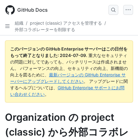
Skip
to
GitHub Docs
main
content
組織
/
project (classic) アクセスを管理する
/
外部コラボレーターを削除する
このバージョンの GitHub Enterprise サーバーはこの日付を
もって終了となりました:
2024-07-09
.
重大なセキュリティ
の問題に対してであっても、パッチリリースは作成されませ
ん。 パフォーマンスの向上、セキュリティの向上、新機能の
向上を図るために、
最新バージョンの GitHub Enterprise サ
ーバーにアップグレードしてください
。 アップグレードに関
するヘルプについては、
GitHub Enterprise サポートにお問
い合わせください
。
Organization の project
(classic) から外部コラボレ