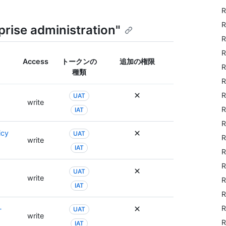
R
R
prise administration"
R
R
Access
トークンの
追加の権限
R
種類
R
R
UAT
write
R
IAT
R
icy
UAT
R
write
IAT
R
R
UAT
write
R
IAT
R
R
-
UAT
write
R
IAT