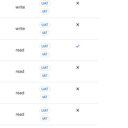
ア
や
UAT
write
ク
、
IAT
セ
別
ス
の
UAT
許
ア
write
可
IAT
ク
が
セ
使
ス
複
UAT
read
用
許
数
IAT
さ
可
の
れ
が
ア
UAT
る
使
ク
read
場
用
セ
IAT
合
さ
ス
が
れ
許
UAT
あ
read
る
可
IAT
り
場
が
ま
合
必
す
UAT
が
要
read
。
あ
な
IAT
ア
り
場