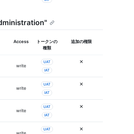
dministration"
Access
トークンの
追加の権限
種類
UAT
write
IAT
UAT
write
IAT
UAT
write
IAT
UAT
write