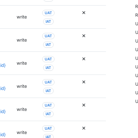
R
UAT
R
write
IAT
U
U
UAT
write
U
IAT
U
U
UAT
write
id}
U
IAT
U
UAT
U
write
id}
IAT
U
U
UAT
write
id}
IAT
UAT
write
id}
IAT