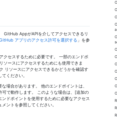
O
O
O
O
a
 GitHub AppがAPIを介してアクセスできるリ
O
GitHub アプリのアクセス許可を選択する
」を参
s
O
アクセスするために必要です。 一部のエンドポ
O
 リソースにアクセスするためにも使用できま
O
ク リソースにアクセスできるかどうかを確認す
O
してください。
O
要な場合があります。 他のエンドポイントは、
O
許可で動作します。 このような場合は、[追加の
O
 エンドポイントを使用するために必要なアクセス
R
ュメントを参照してください。
R
R