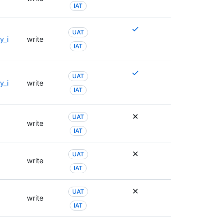
IAT
複
UAT
数
y_i
write
IAT
の
ア
ク
複
UAT
セ
数
y_i
write
IAT
ス
の
許
ア
可
ク
UAT
が
write
セ
IAT
必
ス
要
許
な
UAT
可
write
場
が
IAT
合
必
や
要
UAT
、
な
write
IAT
別
場
の
合