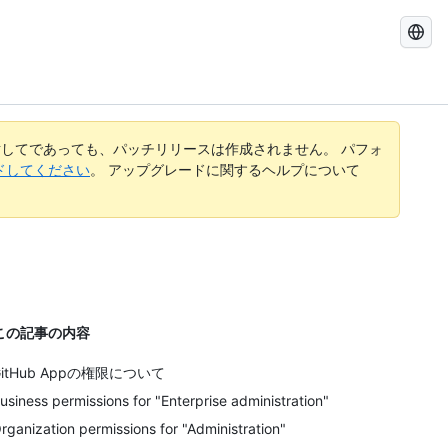
GitHub
Docs
を
検
索
す
してであっても、パッチリリースは作成されません。 パフォ
る
レードしてください
。 アップグレードに関するヘルプについて
この記事の内容
GitHub Appの権限について
usiness permissions for "Enterprise administration"
rganization permissions for "Administration"