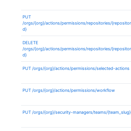
PUT
/orgs/{org}/actions/permissions/repositories/{repositor
d}
DELETE
/orgs/{org}/actions/permissions/repositories/{repositor
d}
PUT
/orgs/{org}/actions/permissions/selected-actions
PUT
/orgs/{org}/actions/permissions/workflow
PUT
/orgs/{org}/security-managers/teams/{team_slug}