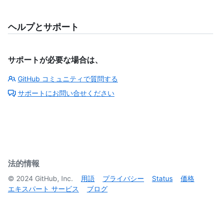
"https://github.com/helmetjs/helmet",

    "vulnerabilities": []

  },

ヘルプとサポート
  {

    "change_type": "added",

    "manifest": "package.json",

サポートが必要な場合は、
    "ecosystem": "npm",

    "name": "helmet",

GitHub コミュニティで質問する
    "version": "5.0.0",

    "package_url": "pkg:npm/helmet@5.0.0",

サポートにお問い合せください
    "license": "MIT",

    "source_repository_url": 
"https://github.com/helmetjs/helmet",

    "vulnerabilities": []

  },

  {

    "change_type": "added",

法的情報
    "manifest": "Gemfile",

©
2024
GitHub, Inc.
用語
プライバシー
Status
価格
    "ecosystem": "rubygems",

エキスパート サービス
ブログ
    "name": "ruby-openid",

    "version": "2.7.0",

    "package_url": "pkg:gem/ruby-openid@2.7.0",

    "license": null,
