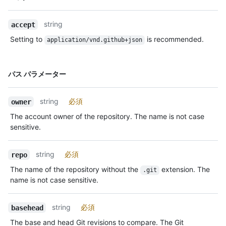
Type,
説明
string
accept
Setting to
is recommended.
application/vnd.github+json
名前,
パス パラメーター
Type,
説明
string
必須
owner
The account owner of the repository. The name is not case
sensitive.
string
必須
repo
The name of the repository without the
extension. The
.git
name is not case sensitive.
string
必須
basehead
The base and head Git revisions to compare. The Git