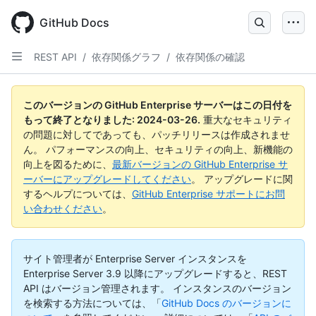
Skip
to
GitHub Docs
main
content
REST API
/
依存関係グラフ
/
依存関係の確認
このバージョンの GitHub Enterprise サーバーはこの日付を
もって終了となりました:
2024-03-26
.
重大なセキュリティ
の問題に対してであっても、パッチリリースは作成されませ
ん。 パフォーマンスの向上、セキュリティの向上、新機能の
向上を図るために、
最新バージョンの GitHub Enterprise サ
ーバーにアップグレードしてください
。 アップグレードに関
するヘルプについては、
GitHub Enterprise サポートにお問
い合わせください
。
サイト管理者が Enterprise Server インスタンスを
Enterprise Server 3.9 以降にアップグレードすると、REST
API はバージョン管理されます。 インスタンスのバージョン
を検索する方法については、「
GitHub Docs のバージョンに