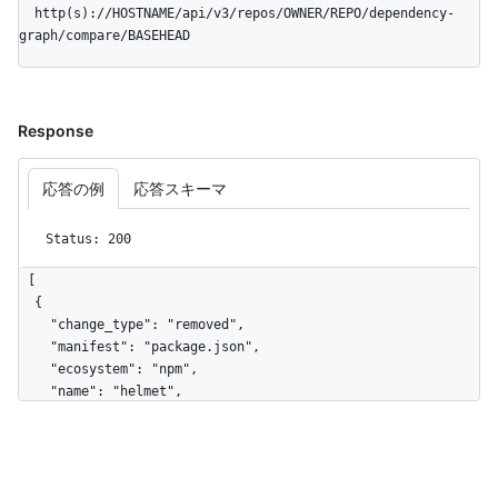
  http(s)://HOSTNAME/api/v3/repos/OWNER/REPO/dependency-
graph/compare/BASEHEAD
Response
応答の例
応答スキーマ
Status: 200
[

  {

    "change_type": "removed",

    "manifest": "package.json",

    "ecosystem": "npm",

    "name": "helmet",

    "version": "4.6.0",

    "package_url": "pkg:npm/helmet@4.6.0",

    "license": "MIT",

    "source_repository_url": 