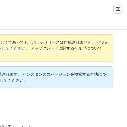
GitHub
Docs
を
検
索
す
してであっても、パッチリリースは作成されません。 パフォ
る
レードしてください
。 アップグレードに関するヘルプについて
 はバージョン管理されます。 インスタンスのバージョンを検索する方法につ
してください。