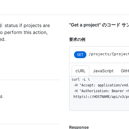
"Get a project" のコード 
status if projects are
d
to perform this action,
ed.
要求の例
/projects/{projec
GET
cURL
JavaScript
Git
curl -L \

  -H "Accept: application/vnd.github+json" \

  -H "Authorization: Bearer <YOUR-TOKEN>" \

d.
  http(s)://HOSTNAME/api/v3/
Response