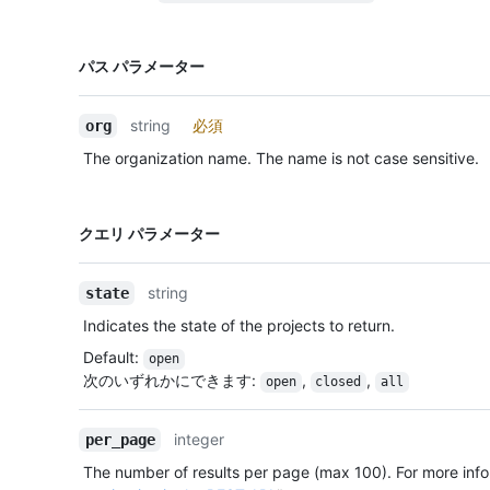
名前,
パス パラメーター
Type,
説明
string
必須
org
The organization name. The name is not case sensitive.
名前,
クエリ パラメーター
Type,
説明
string
state
Indicates the state of the projects to return.
Default
:
open
次のいずれかにできます
:
,
,
open
closed
all
integer
per_page
The number of results per page (max 100). For more info