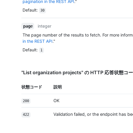
pagination in the REST API
."
Default
:
30
integer
page
The page number of the results to fetch. For more inform
in the REST API
."
Default
:
1
"List organization projects" の HTTP 応答状態コ
状態コード
説明
OK
200
Validation failed, or the endpoint has
422