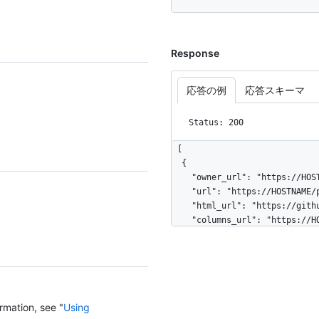
Response
応答の例
応答スキーマ
Status: 200
[

  {

    "owner_url": "https://HOSTNAME/orgs/octocat",

    "url": "https://HOSTNAME/projects/1002605",

    "html_url": "https://github.com/orgs/api-playground/projects/1",

    "columns_url": "https://HOSTNAME/projects/1002605/columns",

    "id": 1002605,

    "node_id": "MDc6UHJvamVjdDEwMDI2MDU=",

    "name": "Organization Roadmap",

    "body": "High-level roadmap for the upcoming year.",

    "number": 1,

    "state": "open",

rmation, see "
Using