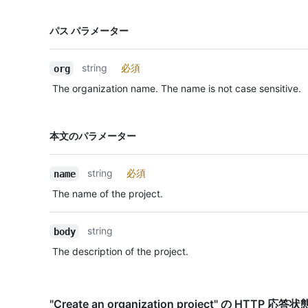
名前,
パス パラメーター
Type,
説明
string
必須
org
The organization name. The name is not case sensitive.
名前,
本文のパラメーター
Type,
説明
string
必須
name
The name of the project.
string
body
The description of the project.
"Create an organization project" の HTTP 応