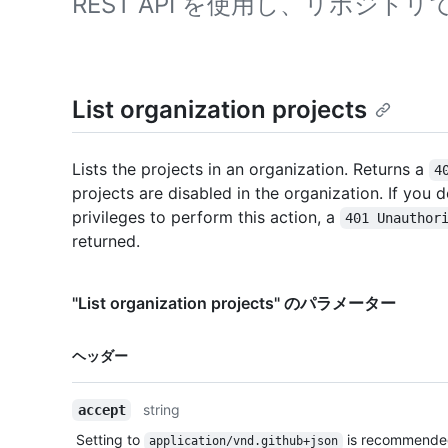
REST API を使用し、リポジト
List organization projects
Lists the projects in an organization. Returns a
4
projects are disabled in the organization. If you d
privileges to perform this action, a
401 Unauthor
returned.
"List organization projects" のパラメーター
名前,
ヘッダー
Type,
説明
string
accept
Setting to
is recommende
application/vnd.github+json