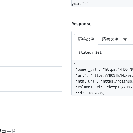
year."}'
Response
応答の例
応答スキーマ
Status: 201
{

  "owner_url": "https://HOSTNAME/orgs/octocat",

  "url": "https://HOSTNAME/projects/1002605",

  "html_url": "https://github.com/orgs/api-playground/projects/1",

  "columns_url": "https://HOSTNAME/projects/1002605/columns",

  "id": 1002605,

  "node_id": "MDc6UHJvamVjdDEwMDI2MDU=",

  "name": "Organization Roadmap",

  "body": "High-level roadmap for the upcoming year.",

  "number": 1,

  "state": "open",

  "creator": {

答状態コード