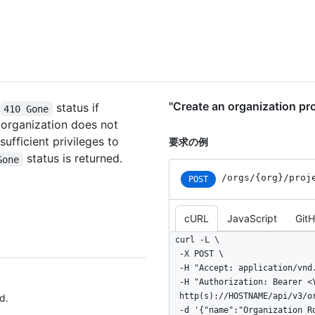
    "private": true

  }

]
"Create an organizatio
status if
410 Gone
e organization does not
sufficient privileges to
要求の例
status is returned.
Gone
/orgs/{org}/proj
POST
cURL
JavaScript
Git
curl -L \

  -X POST \

  -H "Accept: application/vnd.github+json" \

  -H "Authorization: Bearer <YOUR-TOKEN>" \

  http(s)://HOSTNAME/api/v3/orgs/ORG/projects \

d.
  -d '{"name":"Organization Roadmap","body":"High-level roadmap for the upcoming 