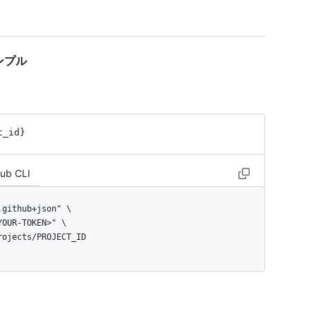
サンプル
t_id}
Hub CLI
projects/PROJECT_ID