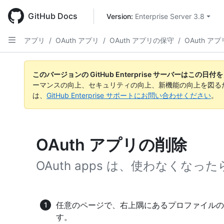
Skip
to
GitHub Docs
Version: 
Enterprise Server 3.8
main
content
アプリ
/
OAuth アプリ
/
OAuth アプリの保守
/
OAuth ア
このバージョンの GitHub Enterprise サーバーはこの
ーマンスの向上、セキュリティの向上、新機能の向上を図る
は、
GitHub Enterprise サポートにお問い合わせください
。
OAuth アプリの削除
OAuth apps は、使わなくな
任意のページで、右上隅にあるプロファイルの
す。