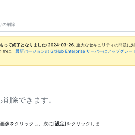
プリの削除
日付をもって終了となりました:
2024-03-26
.
重大なセキュリティの問題に対
ために、
最新バージョンの GitHub Enterprise サーバーにアップグ
ったら削除できます。
画像をクリックし、次に[
設定
]をクリックしま