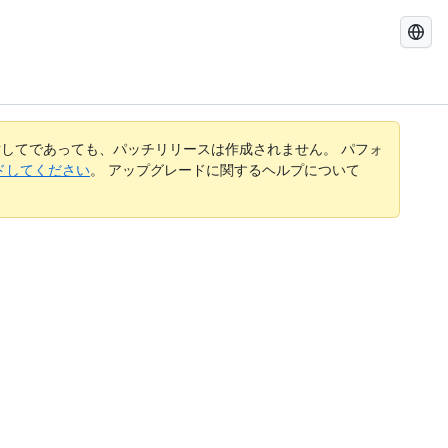
GitHub
Docs
を
検
索
す
してであっても、パッチリリースは作成されません。 パフォ
る
レードしてください
。 アップグレードに関するヘルプについて