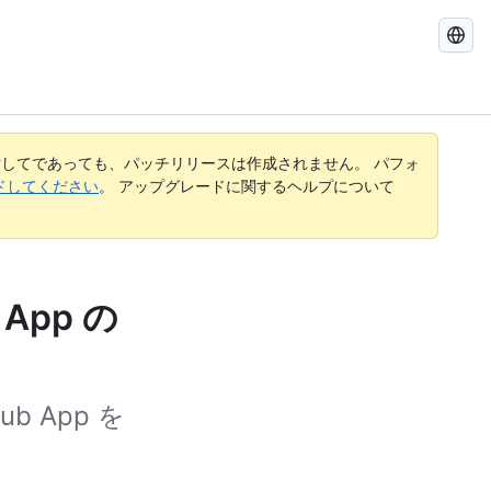
GitHub
Docs
を
検
索
す
してであっても、パッチリリースは作成されません。 パフォ
る
レードしてください
。 アップグレードに関するヘルプについて
App の
b App を