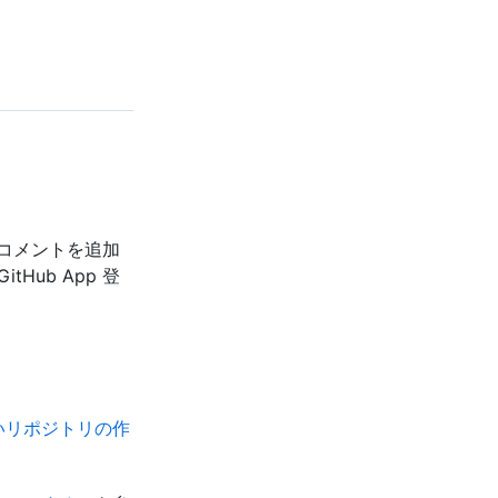
t にコメントを追加
Hub App 登
いリポジトリの作