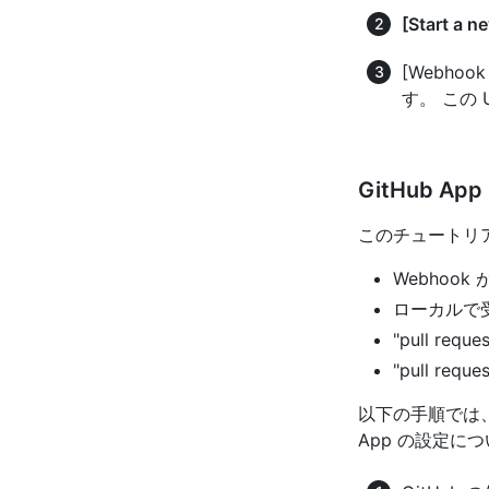
[Start a
[Webhoo
す。 この
GitHub A
このチュートリア
Webhoo
ローカルで受
"pull r
"pull re
以下の手順では、こ
App の設定に