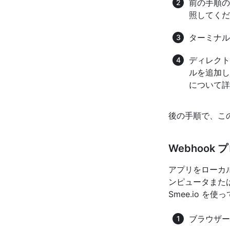
前の手順の
照してくださ
ターミナル
ディレク
ルを追加し
について詳
後の手順で、こ
Webhook 
アプリをローカルで
ンピュータまたは 
Smee.io を使
ブラウザ