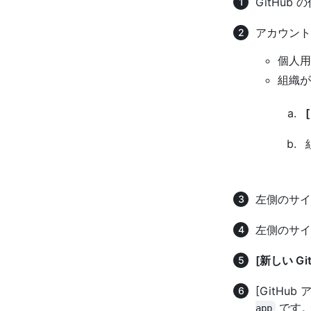
GitHu
アカウント
個人用
組織が
左側のサ
左側のサ
[新しい Gi
[GitHu
です
app