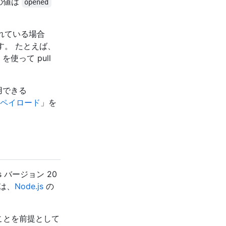
の値は
opened
されている場合
す。 たとえば、
 を使って pull
用できる
トとペイロード
」を
 バージョン 20
くは、
Node.js
の
ることを前提として