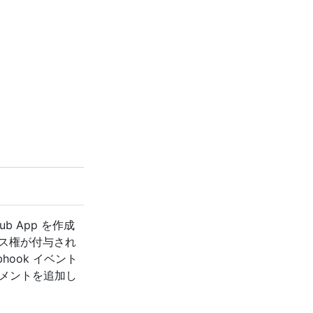
b App を作成
ス権が付与され
ebhook イベント
 にコメントを追加し