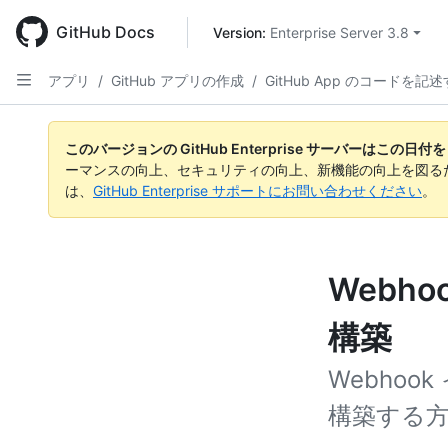
Skip
to
GitHub Docs
Version: 
Enterprise Server 3.8
main
content
アプリ
/
GitHub アプリの作成
/
GitHub App のコードを記
このバージョンの GitHub Enterprise サーバーはこの
ーマンスの向上、セキュリティの向上、新機能の向上を図る
は、
GitHub Enterprise サポートにお問い合わせください
。
Webho
構築
Webhook
構築する