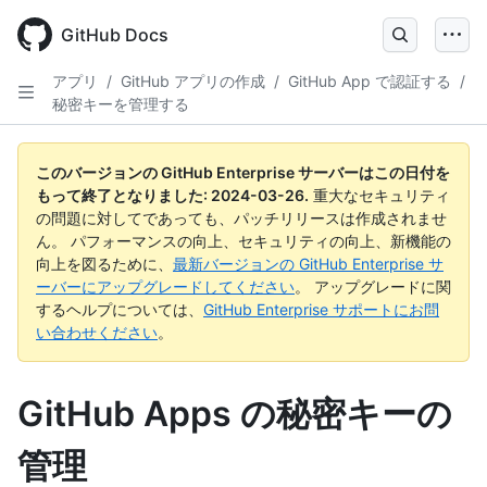
Skip
to
GitHub Docs
main
content
アプリ
/
GitHub アプリの作成
/
GitHub App で認証する
/
秘密キーを管理する
このバージョンの GitHub Enterprise サーバーはこの日付を
もって終了となりました:
2024-03-26
.
重大なセキュリティ
の問題に対してであっても、パッチリリースは作成されませ
ん。 パフォーマンスの向上、セキュリティの向上、新機能の
向上を図るために、
最新バージョンの GitHub Enterprise サ
ーバーにアップグレードしてください
。 アップグレードに関
するヘルプについては、
GitHub Enterprise サポートにお問
い合わせください
。
GitHub Apps の秘密キーの
管理