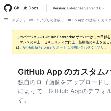
Skip
to
GitHub Docs
Version: 
Enterprise Server 3.8
main
content
アプリ
/
GitHub アプリの作成
/
GitHub App の登録
/
カスタ
このバージョンの GitHub Enterprise サーバーはこの
ーマンスの向上、セキュリティの向上、新機能の向上を図る
は、
GitHub Enterprise サポートにお問い合わせください
。
GitHub App のカス
独自のロゴ画像をアップロードし
によって、GitHub Appのデ
す。