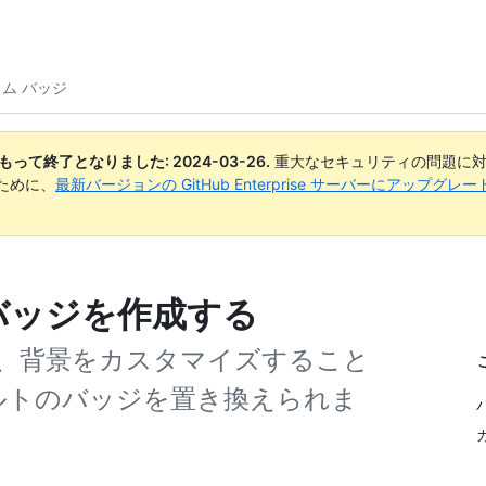
ム バッジ
日付をもって終了となりました:
2024-03-26
.
重大なセキュリティの問題に対
ために、
最新バージョンの GitHub Enterprise サーバーにアップグ
タムバッジを作成する
、背景をカスタマイズすること
フォルトのバッジを置き換えられま