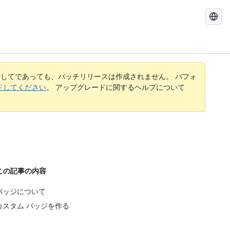
GitHub
Docs
を
検
索
す
してであっても、パッチリリースは作成されません。 パフォ
る
レードしてください
。 アップグレードに関するヘルプについて
この記事の内容
バッジについて
カスタム バッジを作る