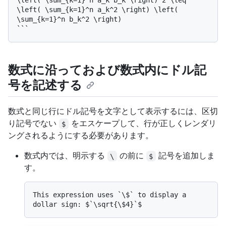
\left( \sum_{k=1}^n a_k b_k \right)^2 \leq 
\left( \sum_{k=1}^n a_k^2 \right) \left( 
\sum_{k=1}^n b_k^2 \right)

数式に沿っておよび数式内にドル記
号を記述する
数式と同じ行にドル記号を文字として表示するには、区切
り記号でない
をエスケープして、行が正しくレンダリ
$
ングされるようにする必要があります。
数式内では、明示する
の前に
記号を追加しま
\
$
す。
This expression uses `\$` to display a 