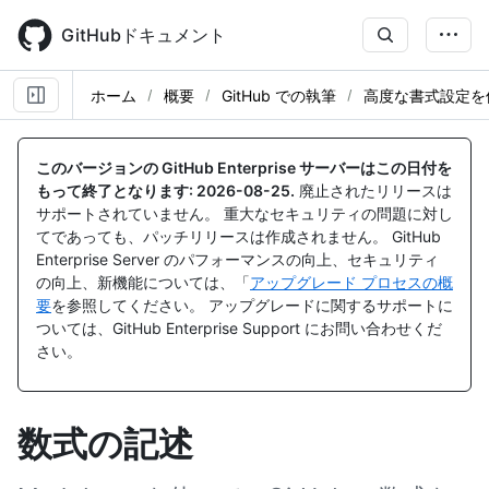
Skip
to
GitHubドキュメント
main
content
ホーム
概要
GitHub での執筆
高度な書式設定を
このバージョンの GitHub Enterprise サーバーはこの日付を
もって終了となります:
2026-08-25
.
廃止されたリリースは
サポートされていません。 重大なセキュリティの問題に対し
てであっても、パッチリリースは作成されません。 GitHub
Enterprise Server のパフォーマンスの向上、セキュリティ
の向上、新機能については、「
アップグレード プロセスの概
要
を参照してください。 アップグレードに関するサポートに
ついては、GitHub Enterprise Support にお問い合わせくだ
さい。
数式の記述