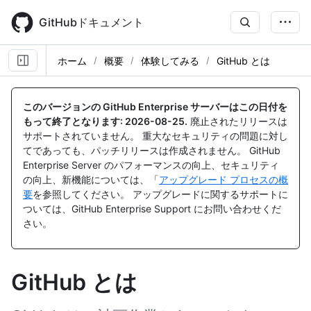
Skip
to
GitHubドキュメント
main
content
ホーム
概要
体験してみる
GitHub とは
このバージョンの GitHub Enterprise サーバーはこの日付を
もって終了となります:
2026-08-25
.
廃止されたリリースは
サポートされていません。 重大なセキュリティの問題に対し
てであっても、パッチリリースは作成されません。 GitHub
Enterprise Server のパフォーマンスの向上、セキュリティ
の向上、新機能については、「
アップグレード プロセスの概
要
を参照してください。 アップグレードに関するサポートに
ついては、GitHub Enterprise Support にお問い合わせくだ
さい。
GitHub とは