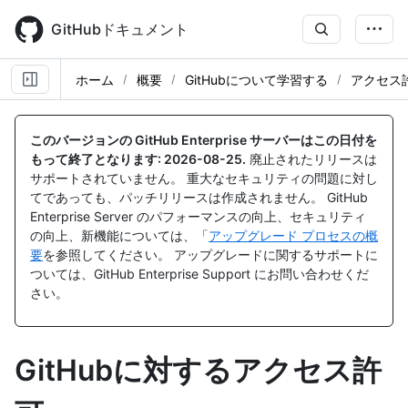
Skip
to
GitHubドキュメント
main
content
ホーム
概要
GitHubについて学習する
アクセス
このバージョンの GitHub Enterprise サーバーはこの日付を
もって終了となります:
2026-08-25
.
廃止されたリリースは
サポートされていません。 重大なセキュリティの問題に対し
てであっても、パッチリリースは作成されません。 GitHub
Enterprise Server のパフォーマンスの向上、セキュリティ
の向上、新機能については、「
アップグレード プロセスの概
要
を参照してください。 アップグレードに関するサポートに
ついては、GitHub Enterprise Support にお問い合わせくだ
さい。
GitHubに対するアクセス許