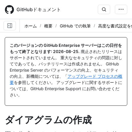
Skip
to
GitHubドキュメント
main
content
ホーム
概要
GitHub での執筆
高度な書式設定を
このバージョンの GitHub Enterprise サーバーはこの日付を
もって終了となります:
2026-08-25
.
廃止されたリリースは
サポートされていません。 重大なセキュリティの問題に対し
てであっても、パッチリリースは作成されません。 GitHub
Enterprise Server のパフォーマンスの向上、セキュリティ
の向上、新機能については、「
アップグレード プロセスの概
要
を参照してください。 アップグレードに関するサポートに
ついては、GitHub Enterprise Support にお問い合わせくだ
さい。
ダイアグラムの作成