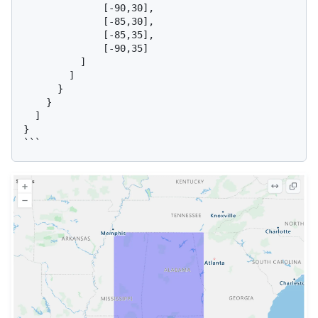
              [-90,30],

              [-85,30],

              [-85,35],

              [-90,35]

          ]

        ]

      }

    }

  ]

}
