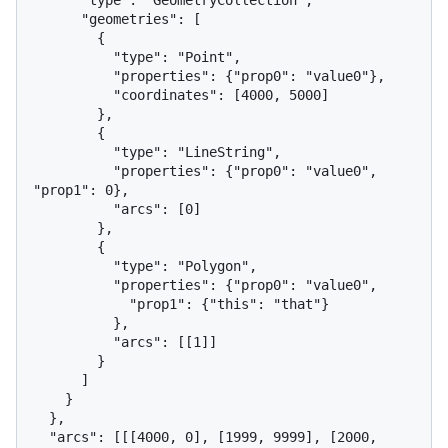
      "type": "GeometryCollection",

      "geometries": [

        {

          "type": "Point",

          "properties": {"prop0": "value0"},

          "coordinates": [4000, 5000]

        },

        {

          "type": "LineString",

          "properties": {"prop0": "value0", 
"prop1": 0},

          "arcs": [0]

        },

        {

          "type": "Polygon",

          "properties": {"prop0": "value0",

            "prop1": {"this": "that"}

          },

          "arcs": [[1]]

        }

      ]

    }

  },

  "arcs": [[[4000, 0], [1999, 9999], [2000, 