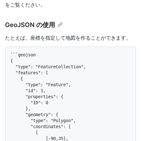
をご覧ください。
GeoJSON の使用
たとえば、座標を指定して地図を作ることができます。
```geojson

{

  "type": "FeatureCollection",

  "features": [

    {

      "type": "Feature",

      "id": 1,

      "properties": {

        "ID": 0

      },

      "geometry": {

        "type": "Polygon",

        "coordinates": [

          [

              [-90,35],
