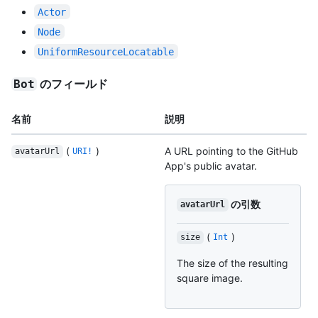
Actor
Node
UniformResourceLocatable
のフィールド
Bot
名前
説明
(
)
A URL pointing to the GitHub
avatarUrl
URI!
App's public avatar.
の引数
avatarUrl
(
)
size
Int
The size of the resulting
square image.