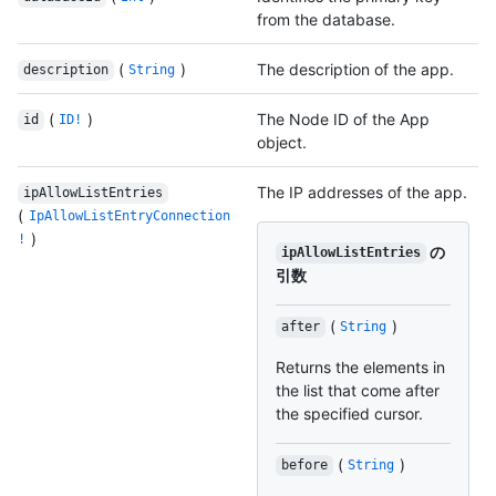
from the database.
(
)
The description of the app.
description
String
(
)
The Node ID of the App
id
ID!
object.
The IP addresses of the app.
ipAllowListEntries
(
IpAllowListEntryConnection
)
!
の
ipAllowListEntries
引数
(
)
after
String
Returns the elements in
the list that come after
the specified cursor.
(
)
before
String