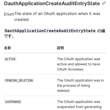
OauthApplicationCreateAuditEntryState
The state of an OAuth application when it was
Enum
created.
の値
OauthApplicationCreateAuditEntryState
です。
名前
説明
The OAuth application was
ACTIVE
active and allowed to have
OAuth Accesses.
The OAuth application was in
PENDING_DELETION
the process of being
deleted.
The OAuth application was
SUSPENDED
suspended from generating