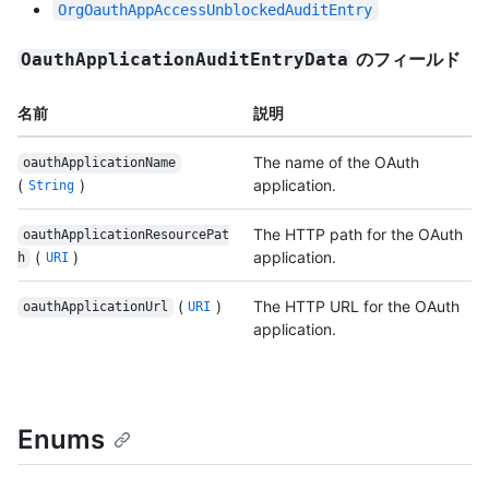
OrgOauthAppAccessUnblockedAuditEntry
のフィールド
OauthApplicationAuditEntryData
名前
説明
The name of the OAuth
oauthApplicationName
(
)
application.
String
The HTTP path for the OAuth
oauthApplicationResourcePat
(
)
application.
h
URI
(
)
The HTTP URL for the OAuth
oauthApplicationUrl
URI
application.
Enums