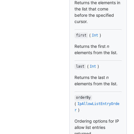
Returns the elements in
the list that come
before the specified
cursor.
(
)
first
Int
Returns the first
n
elements from the list.
(
)
last
Int
Returns the last
n
elements from the list.
orderBy
(
IpAllowListEntryOrde
)
r
Ordering options for IP
allow list entries
returned.