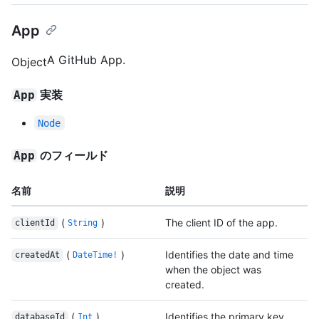
App
A GitHub App.
Object
実装
App
Node
のフィールド
App
名前
説明
(
)
The client ID of the app.
clientId
String
(
)
Identifies the date and time
createdAt
DateTime!
when the object was
created.
(
)
Identifies the primary key
databaseId
Int