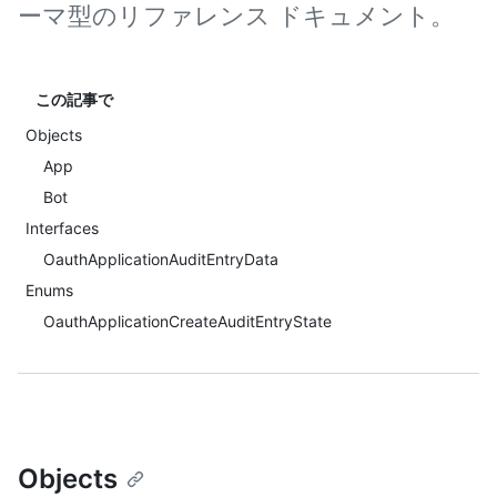
ーマ型のリファレンス ドキュメント。
この記事で
Objects
App
Bot
Interfaces
OauthApplicationAuditEntryData
Enums
OauthApplicationCreateAuditEntryState
Objects