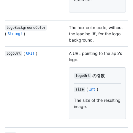
The hex color code, without
logoBackgroundColor
(
)
the leading '#', for the logo
String!
background.
(
)
A URL pointing to the app's
logoUrl
URI!
logo.
の引数
logoUrl
(
)
size
Int
The size of the resulting
image.