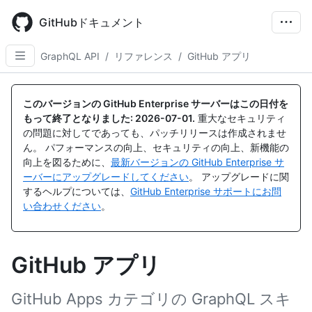
Skip
to
GitHubドキュメント
main
content
GraphQL API
/
リファレンス
/
GitHub アプリ
このバージョンの GitHub Enterprise サーバーはこの日付を
もって終了となりました:
2026-07-01
.
重大なセキュリティ
の問題に対してであっても、パッチリリースは作成されませ
ん。 パフォーマンスの向上、セキュリティの向上、新機能の
向上を図るために、
最新バージョンの GitHub Enterprise サ
ーバーにアップグレードしてください
。 アップグレードに関
するヘルプについては、
GitHub Enterprise サポートにお問
い合わせください
。
GitHub アプリ
GitHub Apps カテゴリの GraphQL スキ