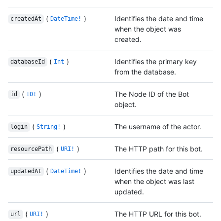
(
)
Identifies the date and time
createdAt
DateTime!
when the object was
created.
(
)
Identifies the primary key
databaseId
Int
from the database.
(
)
The Node ID of the Bot
id
ID!
object.
(
)
The username of the actor.
login
String!
(
)
The HTTP path for this bot.
resourcePath
URI!
(
)
Identifies the date and time
updatedAt
DateTime!
when the object was last
updated.
(
)
The HTTP URL for this bot.
url
URI!