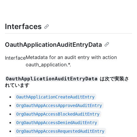
Interfaces
OauthApplicationAuditEntryData
Metadata for an audit entry with action
Interface
oauth_application.*.
は次で実装さ
OauthApplicationAuditEntryData
れています
OauthApplicationCreateAuditEntry
OrgOauthAppAccessApprovedAuditEntry
OrgOauthAppAccessBlockedAuditEntry
OrgOauthAppAccessDeniedAuditEntry
OrgOauthAppAccessRequestedAuditEntry