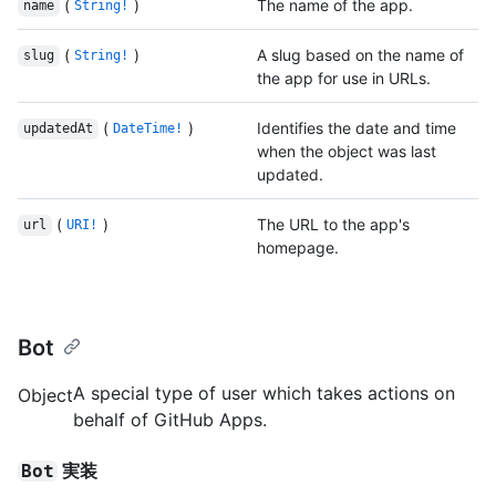
(
)
The name of the app.
name
String!
(
)
A slug based on the name of
slug
String!
the app for use in URLs.
(
)
Identifies the date and time
updatedAt
DateTime!
when the object was last
updated.
(
)
The URL to the app's
url
URI!
homepage.
Bot
A special type of user which takes actions on
Object
behalf of GitHub Apps.
実装
Bot