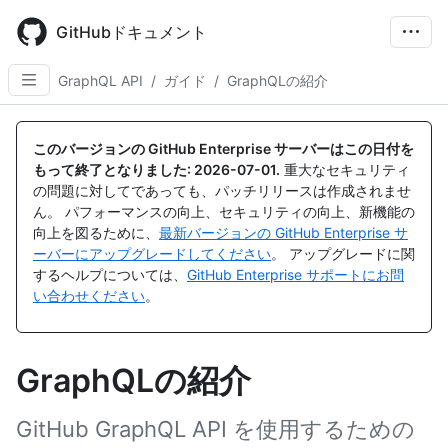
Skip
to
GitHubドキュメント
main
content
GraphQL API
/
ガイド
/
GraphQLの紹介
このバージョンの GitHub Enterprise サーバーはこの日付を
もって終了となりました:
2026-07-01
.
重大なセキュリティ
の問題に対してであっても、パッチリリースは作成されませ
ん。 パフォーマンスの向上、セキュリティの向上、新機能の
向上を図るために、
最新バージョンの GitHub Enterprise サ
ーバーにアップグレードしてください
。 アップグレードに関
するヘルプについては、
GitHub Enterprise サポートにお問
い合わせください
。
GraphQLの紹介
GitHub GraphQL API を使用するための