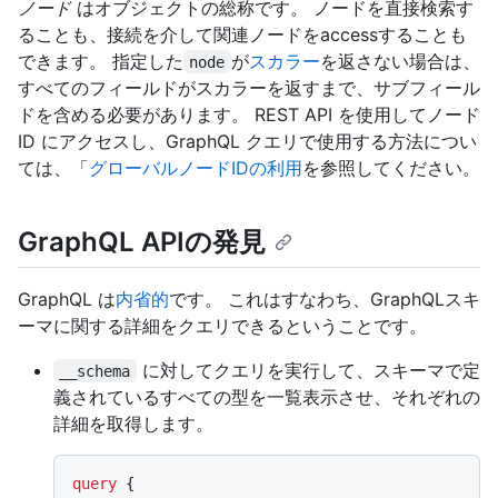
ノード
はオブジェクトの総称です。 ノードを直接検索す
ることも、接続を介して関連ノードをaccessすることも
できます。 指定した
が
スカラー
を返さない場合は、
node
すべてのフィールドがスカラーを返すまで、サブフィール
ドを含める必要があります。 REST API を使用してノード
ID にアクセスし、GraphQL クエリで使用する方法につい
ては、「
グローバルノードIDの利用
を参照してください。
GraphQL APIの発見
GraphQL は
内省的
です。 これはすなわち、GraphQLスキ
ーマに関する詳細をクエリできるということです。
に対してクエリを実行して、スキーマで定
__schema
義されているすべての型を一覧表示させ、それぞれの
詳細を取得します。
query
{