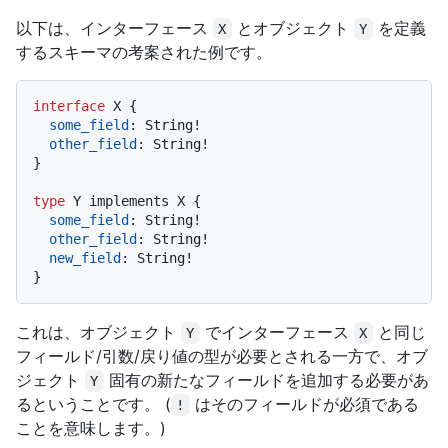
以下は、インターフェース
とオブジェクト
を定義
X
Y
するスキーマの考案された例です。
interface
 X 
{
some_field
:
 String
!
other_field
:
 String
!
}
type
 Y implements X 
{
some_field
:
 String
!
other_field
:
 String
!
new_field
:
 String
!
}
これは、オブジェクト
でインターフェース
と同じ
Y
X
フィールド/引数/戻り値の型が必要とされる一方で、オブ
ジェクト
固有の新たなフィールドを追加する必要があ
Y
るということです。 (
はそのフィールドが必須である
!
ことを意味します。)