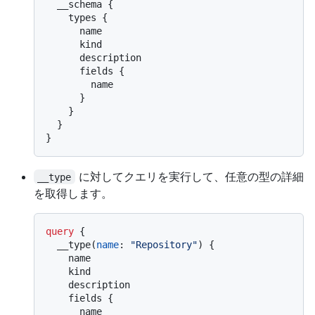
  __schema 
{
    types 
{
      name

      kind

      description

      fields 
{
        name

}
}
}
}
に対してクエリを実行して、任意の型の詳細
__type
を取得します。
query
{
  __type
(
name
:
"Repository"
)
{
    name

    kind

    description

    fields 
{
      name
