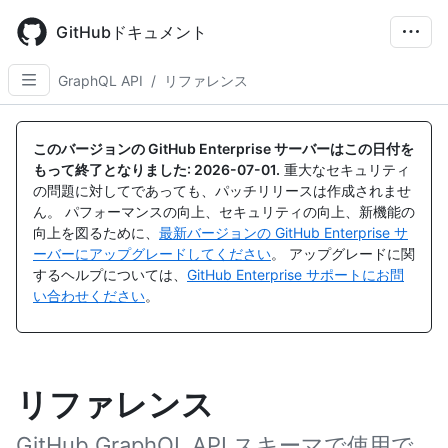
Skip
to
GitHubドキュメント
main
content
GraphQL API
/
リファレンス
このバージョンの GitHub Enterprise サーバーはこの日付を
もって終了となりました:
2026-07-01
.
重大なセキュリティ
の問題に対してであっても、パッチリリースは作成されませ
ん。 パフォーマンスの向上、セキュリティの向上、新機能の
向上を図るために、
最新バージョンの GitHub Enterprise サ
ーバーにアップグレードしてください
。 アップグレードに関
するヘルプについては、
GitHub Enterprise サポートにお問
い合わせください
。
リファレンス
GitHub GraphQL API スキーマで使用で