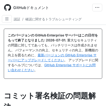
Skip
to
GitHubドキュメント
main
content
認証
/
確認に関するトラブルシューティング
このバージョンの GitHub Enterprise サーバーはこの日付を
もって終了となりました:
2026-07-01
.
重大なセキュリティ
の問題に対してであっても、パッチリリースは作成されませ
ん。 パフォーマンスの向上、セキュリティの向上、新機能の
向上を図るために、
最新バージョンの GitHub Enterprise サ
ーバーにアップグレードしてください
。 アップグレードに関
するヘルプについては、
GitHub Enterprise サポートにお問
い合わせください
。
コミット署名検証の問題解