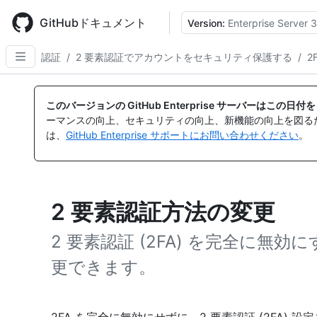
Skip
to
GitHubドキュメント
Version:
Enterprise Server 3
main
content
認証
/
2 要素認証でアカウントをセキュリティ保護する
/
2
このバージョンの GitHub Enterprise サーバーはこの
ーマンスの向上、セキュリティの向上、新機能の向上を図る
は、
GitHub Enterprise サポートにお問い合わせください
。
2 要素認証方法の変更
2 要素認証 (2FA) を完全に無効
更できます。